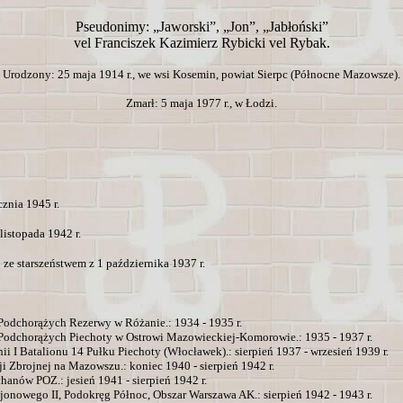
Pseudonimy: „Jaworski”, „Jon”, „Jabłoński”
vel Franciszek Kazimierz Rybicki vel Rybak.
Urodzony: 25 maja 1914 r., we wsi Kosemin, powiat Sierpc (Północne Mazowsze).
Zmarł: 5 maja 1977 r., w Łodzi.
cznia 1945 r.
listopada 1942 r.
 ze starszeństwem z 1 października 1937 r.
Podchorążych Rezerwy w Różanie.: 1934 - 1935 r.
Podchorążych Piechoty w Ostrowi Mazowieckiej-Komorowie.: 1935 - 1937 r.
 I Batalionu 14 Pułku Piechoty (Włocławek).: sierpień 1937 - wrzesień 1939 r.
i Zbrojnej na Mazowszu.: koniec 1940 - sierpień 1942 r.
nów POZ.: jesień 1941 - sierpień 1942 r.
onowego II, Podokręg Północ, Obszar Warszawa AK.: sierpień 1942 - 1943 r.