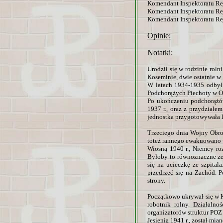
Komendant Inspektoratu Rej
Komendant Inspektoratu Rej
Komendant Inspektoratu Rej
Opinie:
Notatki:
Urodził się w rodzinie rol
Koseminie, dwie ostatnie w
W latach 1934-1935 odbył
Podchorążych Piechoty w 
Po ukończeniu podchorążów
1937 r., oraz z przydział
jednostka przygotowywała l
Trzeciego dnia Wojny Obron
toteż rannego ewakuowano w 
Wiosną 1940 r., Niemcy ro
Byłoby to równoznaczne ze
się na ucieczkę ze szpital
przedrzeć się na Zachód. 
strony.
Początkowo ukrywał się w K
robotnik rolny. Działalno
organizatorów struktur POZ
Jesienią 1941 r., został 