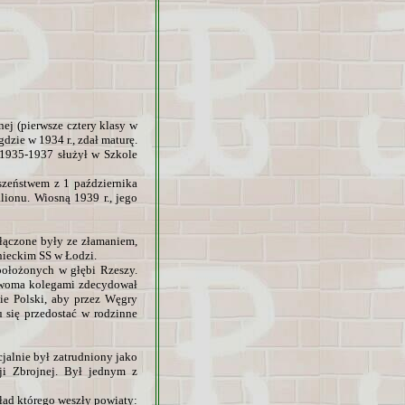
ej (pierwsze cztery klasy w
zie w 1934 r., zdał maturę.
1935-1937 służył w Szkole
szeństwem z 1 października
ionu. Wiosną 1939 r., jego
ołączone były ze złamaniem,
enieckim SS w Łodzi.
położonych w głębi Rzeszy.
 dwoma kolegami zdecydował
nie Polski, aby przez Węgry
 się przedostać w rodzinne
jalnie był zatrudniony jako
cji Zbrojnej. Był jednym z
ad którego weszły powiaty: