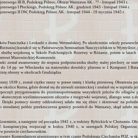
onowego III B, Podokręg Północ, Obszar Warszawa AK.: ?? - listopad 1943 r.
onowego I Płockiego, Podokręg Północ AK.: grudzień 1943 - listopad 1944 r.
onowego II OW, Podokręg Północ AK.: listopad 1944 - 19 stycznia 1945 r.
ników Franciszka i Leokadii z domu Wetmańskiej. Po ukończeniu szkoły powszechn
 Bieżuniu) kształcił się w Państwowym Seminarium Nauczycielskim w Wymyślnie, gd
 służbę wojskową w Szkole Podchorążych Rezerwy w Różanie, potem w latach 
Ostrowi Mazowieckiej-Komorowie.
ki został awansowany do stopnia podporucznika służby stałej piechoty ze star
em do 14 pp. we Włocławku na stanowisko dowódcy plutonu w 1 Kompanii I Batal
inię obrony w okolicach Grudziądza.
nej 1939 r., został ciężko ranny w prawe ramię i klatkę piersiową. Obrażenia p
okolice Kutna, gdzie dostał się do niewoli niemieckiej i znalazł się w szpitalu j
zpoczęli przygotowania do przetransportowania wszystkich jeńców do oflagów 
 skutecznym wyeliminowaniem oficerów z rozgrywki wojennej, dlatego wraz z
a. Dzięki pomocy siostry oddziałowej udało mu się zbiec i skierować na połud
Po nieudanej próbie przekroczenia granicy powrócił do Warszawy, skąd udało mu
oseminie, a następnie od początku 1941 r., u rodziny Rybickich w Chotumiu. Ofic
ść konspiracyjną rozpoczął w końcu 1940 r., w szeregach Polskiej Organiza
 w powiecie ciechanowskim.
mianowany Komendantem utworzonego w tym czasie Podokręgu Ciechanów POZ, w skł