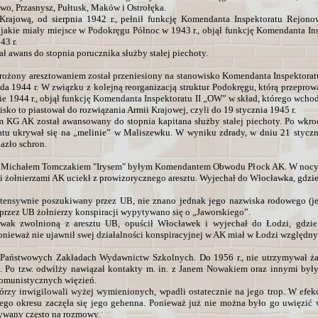
o, Przasnysz, Pułtusk, Maków i Ostrołęka.
Krajową, od sierpnia 1942 r., pełnił funkcję Komendanta Inspektoratu Rejon
jakie miały miejsce w Podokręgu Północ w 1943 r., objął funkcję Komendanta Ins
43 r.
ał awans do stopnia porucznika służby stałej piechoty.
grożony aresztowaniem został przeniesiony na stanowisko Komendanta Inspektorat
pada 1944 r. W związku z kolejną reorganizacją struktur Podokręgu, którą przepro
ie 1944 r., objął funkcję Komendanta Inspektoratu II „OW” w skład, którego wchod
ko to piastował do rozwiązania Armii Krajowej, czyli do 19 stycznia 1945 r.
em KG AK został awansowany do stopnia kapitana służby stałej piechoty. Po wkr
ratu ukrywał się na „melinie” w Maliszewku. W wyniku zdrady, w dniu 21 stycz
lazło schron.
z Michałem Tomczakiem "Irysem" byłym Komendantem Obwodu Płock AK. W nocy z 
 żołnierzami AK uciekł z prowizorycznego aresztu. Wyjechał do Włocławka, gdzie 
tensywnie poszukiwany przez UB, nie znano jednak jego nazwiska rodowego (j
przez UB żołnierzy konspiracji wypytywano się o „Jaworskiego”.
owak zwolnioną z aresztu UB, opuścił Włocławek i wyjechał do Łodzi, gdzie
ieważ nie ujawnił swej działalności konspiracyjnej w AK miał w Łodzi względny
 Państwowych Zakładach Wydawnictw Szkolnych. Do 1956 r., nie utrzymywał ż
. Po tzw. odwilży nawiązał kontakty m. in. z Janem Nowakiem oraz innymi były
 komunistycznych więzień.
rzy inwigilowali wyżej wymienionych, wpadli ostatecznie na jego trop. W efekci
tego okresu zaczęła się jego gehenna. Ponieważ już nie można było go uwięzić 
ywany często na rozmowy.