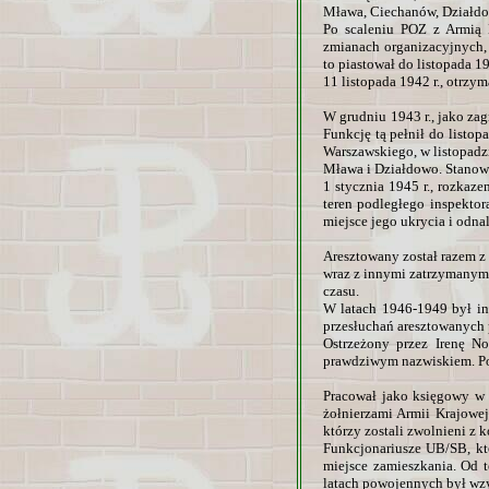
Mława, Ciechanów, Działdow
Po scaleniu POZ z Armią 
zmianach organizacyjnych, 
to piastował do listopada 19
11 listopada 1942 r., otrzym
W grudniu 1943 r., jako za
Funkcję tą pełnił do listo
Warszawskiego, w listopadz
Mława i Działdowo. Stanowis
1 stycznia 1945 r., rozkaz
teren podległego inspekto
miejsce jego ukrycia i odna
Aresztowany został razem 
wraz z innymi zatrzymanymi
czasu.
W latach 1946-1949 był in
przesłuchań aresztowanych 
Ostrzeżony przez Irenę N
prawdziwym nazwiskiem. Pon
Pracował jako księgowy w
żołnierzami Armii Krajowej
którzy zostali zwolnieni z
Funkcjonariusze UB/SB, któ
miejsce zamieszkania. Od 
latach powojennych był wz