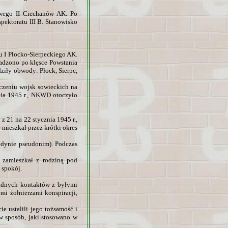
owego II Ciechanów AK. Po
pektoratu III B. Stanowisko
u I Płocko-Sierpeckiego AK.
wadzono po klęsce Powstania
ziły obwody: Płock, Sierpc,
oczeniu wojsk sowieckich na
nia 1945 r., NKWD otoczyło
21 na 22 stycznia 1945 r.,
mieszkał przez krótki okres
edynie pseudonim). Podczas
 zamieszkał z rodziną pod
 spokój.
adnych kontaktów z byłymi
mi żołnierzami konspiracji,
e ustalili jego tożsamość i
w sposób, jaki stosowano w