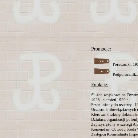
Promocje:
Porucznik.: 193
Podporucznik.:
Funkcje:
Służba wojskowa na Dywizy
1928 - sierpień 1929 r.
Przeniesiony do rezerwy.: 19
Uczestnik obowiązkowych ćw
Kierownik szkoły dokształca
Działacz organizacji polonij
Zaprzysiężony w szeregi Arm
Komendant Obwodu Środa Wi
Zastępca Komendanta Inspek