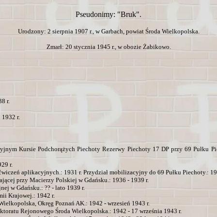
Pseudonimy: "Bruk".
Urodzony: 2 sierpnia 1907 r., w Garbach, powiat Środa Wielkopolska.
Zmarł: 20 stycznia 1945 r., w obozie Żabikowo.
8 r.
 1932 r.
jnym Kursie Podchorążych Piechoty Rezerwy Piechoty 17 DP przy 69 Pułku Pie
29 r.
iczeń aplikacyjnych.: 1931 r. Przydział mobilizacyjny do 69 Pułku Piechoty.: 193
jącej przy Macierzy Polskiej w Gdańsku.: 1936 - 1939 r.
nej w Gdańsku.: ?? - lato 1939 r.
ii Krajowej.: 1942 r.
elkopolska, Okręg Poznań AK.: 1942 - wrzesień 1943 r.
toratu Rejonowego Środa Wielkopolska.: 1942 - 17 września 1943 r.