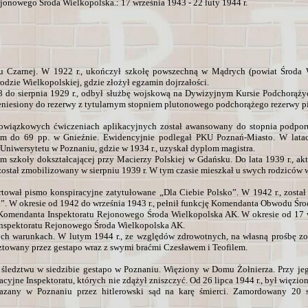
onowego Środa Wielkopolska.: 17 września 1943 - 22 luty 1944 r.
 Czarnej. W 1922 r., ukończył szkołę powszechną w Mądrych (powiat Środa W
zie Wielkopolskiej, gdzie złożył egzamin dojrzałości.
8 do sierpnia 1929 r., odbył służbę wojskową na Dywizyjnym Kursie Podchorąż
zeniesiony do rezerwy z tytularnym stopniem plutonowego podchorążego rezerwy p
owiązkowych ćwiczeniach aplikacyjnych został awansowany do stopnia podpor
ym do 69 pp. w Gnieźnie. Ewidencyjnie podlegał PKU Poznań-Miasto. W lata
iwersytetu w Poznaniu, gdzie w 1934 r., uzyskał dyplom magistra.
em szkoły dokształcającej przy Macierzy Polskiej w Gdańsku. Do lata 1939 r., akt
został zmobilizowany w sierpniu 1939 r. W tym czasie mieszkał u swych rodziców 
tował pismo konspiracyjne zatytułowane „Dla Ciebie Polsko”. W 1942 r., został
”. W okresie od 1942 do września 1943 r., pełnił funkcję Komendanta Obwodu Śr
 Komendanta Inspektoratu Rejonowego Środa Wielkopolska AK. W okresie od 17 
Inspektoratu Rejonowego Środa Wielkopolska AK.
ych warunkach. W lutym 1944 r., ze względów zdrowotnych, na własną prośbę zos
esztowany przez gestapo wraz z swymi braćmi Czesławem i Teofilem.
 śledztwu w siedzibie gestapo w Poznaniu. Więziony w Domu Żołnierza. Przy je
cyjne Inspektoratu, których nie zdążył zniszczyć. Od 26 lipca 1944 r., był więzi
skazany w Poznaniu przez hitlerowski sąd na karę śmierci. Zamordowany 20 s