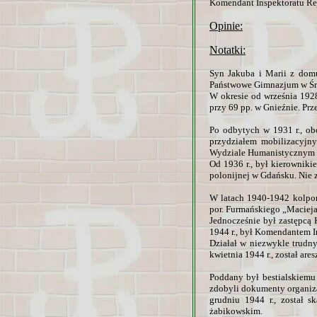
Komendant Inspektoratu Rej
Opinie:
Notatki:
Syn Jakuba i Marii z domu
Państwowe Gimnazjum w Środ
W okresie od września 192
przy 69 pp. w Gnieźnie. Pr
Po odbytych w 1931 r., ob
przydziałem mobilizacyjn
Wydziale Humanistycznym Un
Od 1936 r., był kierowniki
polonijnej w Gdańsku. Nie 
W latach 1940-1942 kolpor
por. Furmańskiego „Macieja
Jednocześnie był zastępcą
1944 r., był Komendantem 
Działał w niezwykle trudn
kwietnia 1944 r., został ar
Poddany był bestialskiemu
zdobyli dokumenty organiza
grudniu 1944 r., został 
żabikowskim.