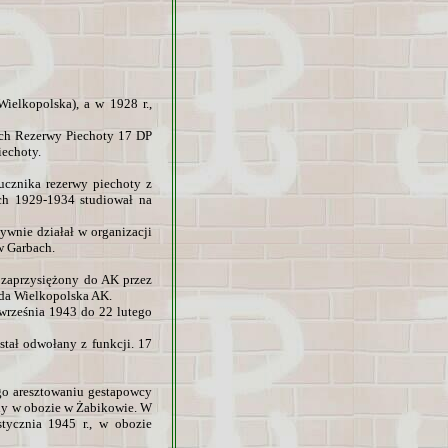
ielkopolska), a w 1928 r.,
ych Rezerwy Piechoty 17 DP
iechoty.
ucznika rezerwy piechoty z
ch 1929-1934 studiował na
ywnie działał w organizacji
w Garbach.
 zaprzysiężony do AK przez
oda Wielkopolska AK.
września 1943 do 22 lutego
tał odwołany z funkcji. 17
go aresztowaniu gestapowcy
ony w obozie w Żabikowie. W
tycznia 1945 r., w obozie