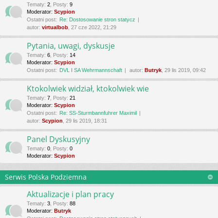
Tematy
:
2
,
Posty
:
9
Moderator:
Scypion
Ostatni post:
Re: Dostosowanie stron statycz
autor:
virtualbob
, 27 cze 2022, 21:29
Pytania, uwagi, dyskusje
Tematy
:
6
,
Posty
:
14
Moderator:
Scypion
Ostatni post:
DVL I SA Wehrmannschaft
autor:
Butryk
, 29 lis 2019, 09:42
Ktokolwiek widział, ktokolwiek wie
Tematy
:
7
,
Posty
:
21
Moderator:
Scypion
Ostatni post:
Re: SS-Sturmbannfuhrer Maximil
autor:
Scypion
, 29 lis 2019, 18:31
Panel Dyskusyjny
Tematy
:
0
,
Posty
:
0
Moderator:
Scypion
Serwis Polska Podziemna
Aktualizacje i plan pracy
Tematy
:
3
,
Posty
:
88
Moderator:
Butryk