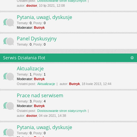
Ostatni post:
Dostosowanie stron statycznych
autor:
doctor
, 10 lip 2021, 12:08
Pytania, uwagi, dyskusje
Tematy
:
0
,
Posty
:
0
Moderator:
Butryk
Panel Dyskusyjny
Tematy
:
0
,
Posty
:
0
Serwis Działania Flot
Aktualizacje
Tematy
:
1
,
Posty
:
1
Moderator:
Butryk
Ostatni post:
Aktualizacje
autor:
Butryk
, 18 kwie 2013, 12:44
Prace nad serwisem
Tematy
:
3
,
Posty
:
4
Moderator:
Butryk
Ostatni post:
Dostosowanie stron statycznych
autor:
doctor
, 04 sie 2021, 14:38
Pytania, uwagi, dyskusje
Tematy
:
0
,
Posty
:
0