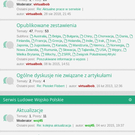
Moderator:
virtualbob
Ostatni post:
Re: Aktualne prace w serwisie
autor:
virtualbob
, 28 sie 2018, 21:45
Opublikowane zestawienia
Tematy
:
47
,
Posty
:
53
Subfora:
Australia
,
Belgia
,
Bułgaria
,
Chiny
,
Chorwacja
,
Dania
,
Finlandia
,
Francja
,
Grecja
,
Holandia
,
Indie
,
Irak
,
Iran
,
Japonia
,
Jugosławia
,
Kanada
,
Mandżuria
,
Niemcy
,
Norwegia
,
Nowa Zelandia
,
Rumunia
,
Słowacja
,
Tajlandia
,
USA
,
Węgry
,
Wielka Brytania
,
Włochy
,
ZSRR
,
Związek Południowej Afryki
Ostatni post:
Poszukiwane informacje o wypos
autor:
virtualbob
, 08 lis 2015, 14:51
Ogólne dyskusje nie związane z artykułami
Tematy
:
2
,
Posty
:
4
Ostatni post:
Re: Pistolet Flobert
autor:
virtualbob
, 16 lut 2013, 12:36
Serwis Ludowe Wojsko Polskie
Aktualizacje
Tematy
:
1
,
Posty
:
11
Moderator:
woj45
Ostatni post:
Re: kolejna aktualizacja
autor:
woj45
, 04 wrz 2015, 19:37