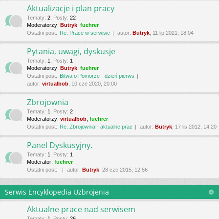
Aktualizacje i plan pracy
Tematy
:
2
,
Posty
:
22
Moderatorzy:
Butryk
,
fuehrer
Ostatni post:
Re: Prace w serwisie
autor:
Butryk
, 11 lip 2021, 18:04
Pytania, uwagi, dyskusje
Tematy
:
1
,
Posty
:
1
Moderatorzy:
Butryk
,
fuehrer
Ostatni post:
Bitwa o Pomorze - dzień pierws
autor:
virtualbob
, 10 cze 2020, 20:00
Zbrojownia
Tematy
:
1
,
Posty
:
2
Moderatorzy:
virtualbob
,
fuehrer
Ostatni post:
Re: Zbrojownia - aktualne prac
autor:
Butryk
, 17 lis 2012, 14:20
Panel Dyskusyjny.
Tematy
:
1
,
Posty
:
1
Moderator:
fuehrer
Ostatni post:
autor:
Butryk
, 28 cze 2015, 12:56
Serwis Encyklopedia Uzbrojenia
Aktualne prace nad serwisem
Tematy
:
1
,
Posty
:
26