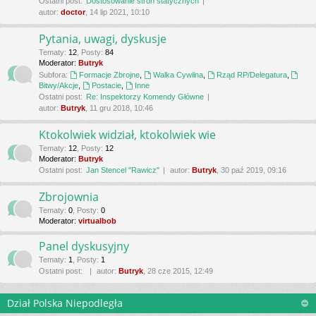
Ostatni post:
Dostosowanie stron statycznych
autor:
doctor
, 14 lip 2021, 10:10
Pytania, uwagi, dyskusje
Tematy
:
12
,
Posty
:
84
Moderator:
Butryk
Subfora:
Formacje Zbrojne
,
Walka Cywilna
,
Rząd RP/Delegatura
,
Bitwy/Akcje
,
Postacie
,
Inne
Ostatni post:
Re: Inspektorzy Komendy Główne
autor:
Butryk
, 11 gru 2018, 10:46
Ktokolwiek widział, ktokolwiek wie
Tematy
:
12
,
Posty
:
12
Moderator:
Butryk
Ostatni post:
Jan Stencel "Rawicz"
autor:
Butryk
, 30 paź 2019, 09:16
Zbrojownia
Tematy
:
0
,
Posty
:
0
Moderator:
virtualbob
Panel dyskusyjny
Tematy
:
1
,
Posty
:
1
Ostatni post:
autor:
Butryk
, 28 cze 2015, 12:49
Dział Polska Niepodległa