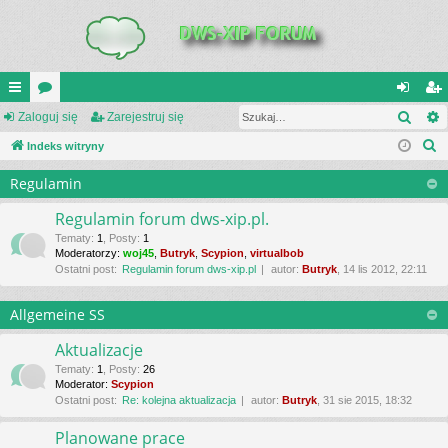
Szuk
UI
Zaloguj się
or
Zarejestruj się
al
ar
S
C
Indeks witryny
a
og
ej
z
K
uj
es
Regulamin
u
_L
si
tru
k
Regulamin forum dws-xip.pl.
a
IN
ę
j
Tematy
:
1
,
Posty
:
1
Moderatorzy:
woj45
,
Butryk
,
Scypion
,
virtualbob
j
K
si
Ostatni post:
Regulamin forum dws-xip.pl
autor:
Butryk
, 14 lis 2012, 22:11
S
ę
Allgemeine SS
Aktualizacje
Tematy
:
1
,
Posty
:
26
Moderator:
Scypion
Ostatni post:
Re: kolejna aktualizacja
autor:
Butryk
, 31 sie 2015, 18:32
Planowane prace