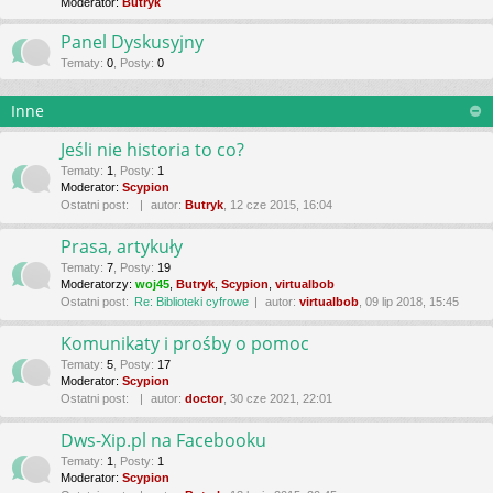
Moderator:
Butryk
Panel Dyskusyjny
Tematy
:
0
,
Posty
:
0
Inne
Jeśli nie historia to co?
Tematy
:
1
,
Posty
:
1
Moderator:
Scypion
Ostatni post:
autor:
Butryk
, 12 cze 2015, 16:04
Prasa, artykuły
Tematy
:
7
,
Posty
:
19
Moderatorzy:
woj45
,
Butryk
,
Scypion
,
virtualbob
Ostatni post:
Re: Biblioteki cyfrowe
autor:
virtualbob
, 09 lip 2018, 15:45
Komunikaty i prośby o pomoc
Tematy
:
5
,
Posty
:
17
Moderator:
Scypion
Ostatni post:
autor:
doctor
, 30 cze 2021, 22:01
Dws-Xip.pl na Facebooku
Tematy
:
1
,
Posty
:
1
Moderator:
Scypion