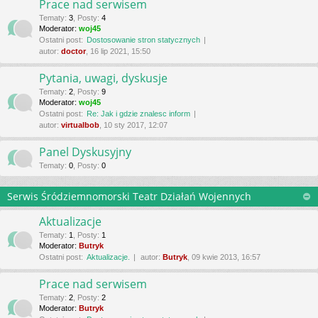
Prace nad serwisem
Tematy
:
3
,
Posty
:
4
Moderator:
woj45
Ostatni post:
Dostosowanie stron statycznych
autor:
doctor
, 16 lip 2021, 15:50
Pytania, uwagi, dyskusje
Tematy
:
2
,
Posty
:
9
Moderator:
woj45
Ostatni post:
Re: Jak i gdzie znalesc inform
autor:
virtualbob
, 10 sty 2017, 12:07
Panel Dyskusyjny
Tematy
:
0
,
Posty
:
0
Serwis Śródziemnomorski Teatr Działań Wojennych
Aktualizacje
Tematy
:
1
,
Posty
:
1
Moderator:
Butryk
Ostatni post:
Aktualizacje.
autor:
Butryk
, 09 kwie 2013, 16:57
Prace nad serwisem
Tematy
:
2
,
Posty
:
2
Moderator:
Butryk