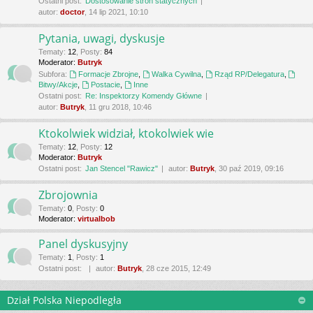
Ostatni post:
Dostosowanie stron statycznych
autor:
doctor
, 14 lip 2021, 10:10
Pytania, uwagi, dyskusje
Tematy
:
12
,
Posty
:
84
Moderator:
Butryk
Subfora:
Formacje Zbrojne
,
Walka Cywilna
,
Rząd RP/Delegatura
,
Bitwy/Akcje
,
Postacie
,
Inne
Ostatni post:
Re: Inspektorzy Komendy Główne
autor:
Butryk
, 11 gru 2018, 10:46
Ktokolwiek widział, ktokolwiek wie
Tematy
:
12
,
Posty
:
12
Moderator:
Butryk
Ostatni post:
Jan Stencel "Rawicz"
autor:
Butryk
, 30 paź 2019, 09:16
Zbrojownia
Tematy
:
0
,
Posty
:
0
Moderator:
virtualbob
Panel dyskusyjny
Tematy
:
1
,
Posty
:
1
Ostatni post:
autor:
Butryk
, 28 cze 2015, 12:49
Dział Polska Niepodległa