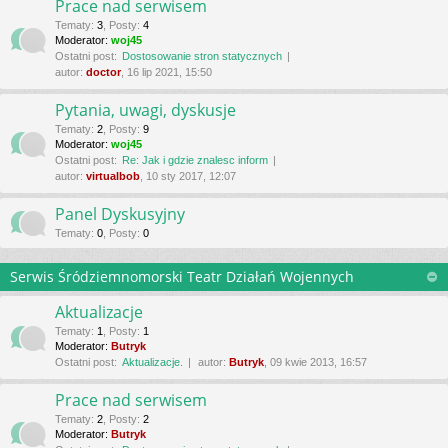
Prace nad serwisem
Tematy
:
3
,
Posty
:
4
Moderator:
woj45
Ostatni post:
Dostosowanie stron statycznych
autor:
doctor
, 16 lip 2021, 15:50
Pytania, uwagi, dyskusje
Tematy
:
2
,
Posty
:
9
Moderator:
woj45
Ostatni post:
Re: Jak i gdzie znalesc inform
autor:
virtualbob
, 10 sty 2017, 12:07
Panel Dyskusyjny
Tematy
:
0
,
Posty
:
0
Serwis Śródziemnomorski Teatr Działań Wojennych
Aktualizacje
Tematy
:
1
,
Posty
:
1
Moderator:
Butryk
Ostatni post:
Aktualizacje.
autor:
Butryk
, 09 kwie 2013, 16:57
Prace nad serwisem
Tematy
:
2
,
Posty
:
2
Moderator:
Butryk