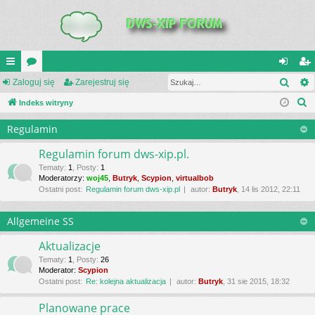
Szuk
UI
Zaloguj się
or
Zarejestruj się
al
ar
S
C
Indeks witryny
a
og
ej
z
K
uj
es
Regulamin
u
_L
si
tru
k
Regulamin forum dws-xip.pl.
a
IN
ę
j
Tematy
:
1
,
Posty
:
1
Moderatorzy:
woj45
,
Butryk
,
Scypion
,
virtualbob
j
K
si
Ostatni post:
Regulamin forum dws-xip.pl
autor:
Butryk
, 14 lis 2012, 22:11
S
ę
Allgemeine SS
Aktualizacje
Tematy
:
1
,
Posty
:
26
Moderator:
Scypion
Ostatni post:
Re: kolejna aktualizacja
autor:
Butryk
, 31 sie 2015, 18:32
Planowane prace