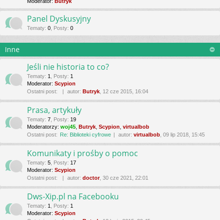
Moderator:
Butryk
Panel Dyskusyjny
Tematy
:
0
,
Posty
:
0
Inne
Jeśli nie historia to co?
Tematy
:
1
,
Posty
:
1
Moderator:
Scypion
Ostatni post:
autor:
Butryk
, 12 cze 2015, 16:04
Prasa, artykuły
Tematy
:
7
,
Posty
:
19
Moderatorzy:
woj45
,
Butryk
,
Scypion
,
virtualbob
Ostatni post:
Re: Biblioteki cyfrowe
autor:
virtualbob
, 09 lip 2018, 15:45
Komunikaty i prośby o pomoc
Tematy
:
5
,
Posty
:
17
Moderator:
Scypion
Ostatni post:
autor:
doctor
, 30 cze 2021, 22:01
Dws-Xip.pl na Facebooku
Tematy
:
1
,
Posty
:
1
Moderator:
Scypion