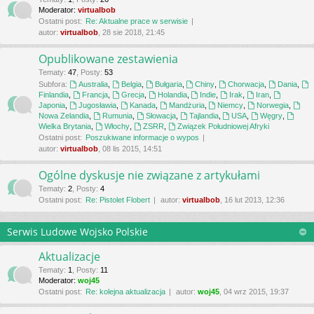
Moderator:
virtualbob
Ostatni post:
Re: Aktualne prace w serwisie
autor:
virtualbob
, 28 sie 2018, 21:45
Opublikowane zestawienia
Tematy
:
47
,
Posty
:
53
Subfora:
Australia
,
Belgia
,
Bułgaria
,
Chiny
,
Chorwacja
,
Dania
,
Finlandia
,
Francja
,
Grecja
,
Holandia
,
Indie
,
Irak
,
Iran
,
Japonia
,
Jugosławia
,
Kanada
,
Mandżuria
,
Niemcy
,
Norwegia
,
Nowa Zelandia
,
Rumunia
,
Słowacja
,
Tajlandia
,
USA
,
Węgry
,
Wielka Brytania
,
Włochy
,
ZSRR
,
Związek Południowej Afryki
Ostatni post:
Poszukiwane informacje o wypos
autor:
virtualbob
, 08 lis 2015, 14:51
Ogólne dyskusje nie związane z artykułami
Tematy
:
2
,
Posty
:
4
Ostatni post:
Re: Pistolet Flobert
autor:
virtualbob
, 16 lut 2013, 12:36
Serwis Ludowe Wojsko Polskie
Aktualizacje
Tematy
:
1
,
Posty
:
11
Moderator:
woj45
Ostatni post:
Re: kolejna aktualizacja
autor:
woj45
, 04 wrz 2015, 19:37