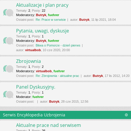
Aktualizacje i plan pracy
Tematy
:
2
,
Posty
:
22
Moderatorzy:
Butryk
,
fuehrer
Ostatni post:
Re: Prace w serwisie
autor:
Butryk
, 11 lip 2021, 18:04
Pytania, uwagi, dyskusje
Tematy
:
1
,
Posty
:
1
Moderatorzy:
Butryk
,
fuehrer
Ostatni post:
Bitwa o Pomorze - dzień pierws
autor:
virtualbob
, 10 cze 2020, 20:00
Zbrojownia
Tematy
:
1
,
Posty
:
2
Moderatorzy:
virtualbob
,
fuehrer
Ostatni post:
Re: Zbrojownia - aktualne prac
autor:
Butryk
, 17 lis 2012, 14:20
Panel Dyskusyjny.
Tematy
:
1
,
Posty
:
1
Moderator:
fuehrer
Ostatni post:
autor:
Butryk
, 28 cze 2015, 12:56
Serwis Encyklopedia Uzbrojenia
Aktualne prace nad serwisem
Tematy
:
1
,
Posty
:
26