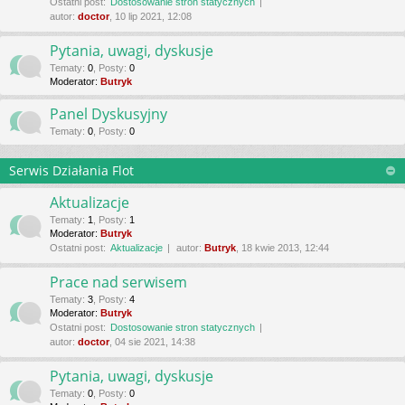
Ostatni post:
Dostosowanie stron statycznych
autor:
doctor
, 10 lip 2021, 12:08
Pytania, uwagi, dyskusje
Tematy
:
0
,
Posty
:
0
Moderator:
Butryk
Panel Dyskusyjny
Tematy
:
0
,
Posty
:
0
Serwis Działania Flot
Aktualizacje
Tematy
:
1
,
Posty
:
1
Moderator:
Butryk
Ostatni post:
Aktualizacje
autor:
Butryk
, 18 kwie 2013, 12:44
Prace nad serwisem
Tematy
:
3
,
Posty
:
4
Moderator:
Butryk
Ostatni post:
Dostosowanie stron statycznych
autor:
doctor
, 04 sie 2021, 14:38
Pytania, uwagi, dyskusje
Tematy
:
0
,
Posty
:
0