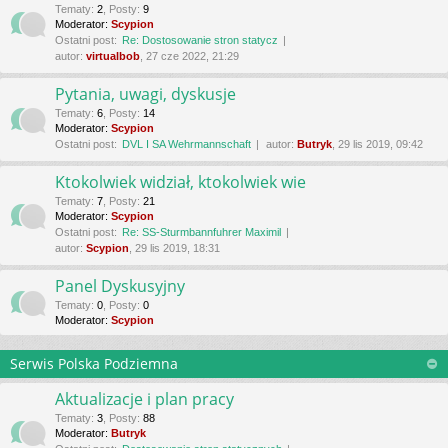
Tematy
:
2
,
Posty
:
9
Moderator:
Scypion
Ostatni post:
Re: Dostosowanie stron statycz
autor:
virtualbob
, 27 cze 2022, 21:29
Pytania, uwagi, dyskusje
Tematy
:
6
,
Posty
:
14
Moderator:
Scypion
Ostatni post:
DVL I SA Wehrmannschaft
autor:
Butryk
, 29 lis 2019, 09:42
Ktokolwiek widział, ktokolwiek wie
Tematy
:
7
,
Posty
:
21
Moderator:
Scypion
Ostatni post:
Re: SS-Sturmbannfuhrer Maximil
autor:
Scypion
, 29 lis 2019, 18:31
Panel Dyskusyjny
Tematy
:
0
,
Posty
:
0
Moderator:
Scypion
Serwis Polska Podziemna
Aktualizacje i plan pracy
Tematy
:
3
,
Posty
:
88
Moderator:
Butryk