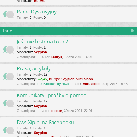
Moderator:
Butryk
Panel Dyskusyjny
Tematy
:
0
,
Posty
:
0
Inne
Jeśli nie historia to co?
Tematy
:
1
,
Posty
:
1
Moderator:
Scypion
Ostatni post:
autor:
Butryk
, 12 cze 2015, 16:04
Prasa, artykuły
Tematy
:
7
,
Posty
:
19
Moderatorzy:
woj45
,
Butryk
,
Scypion
,
virtualbob
Ostatni post:
Re: Biblioteki cyfrowe
autor:
virtualbob
, 09 lip 2018, 15:45
Komunikaty i prośby o pomoc
Tematy
:
5
,
Posty
:
17
Moderator:
Scypion
Ostatni post:
autor:
doctor
, 30 cze 2021, 22:01
Dws-Xip.pl na Facebooku
Tematy
:
1
,
Posty
:
1
Moderator:
Scypion