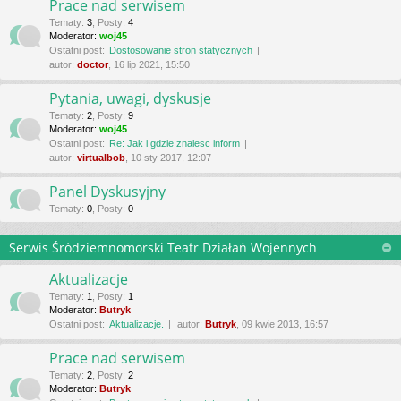
Prace nad serwisem
Tematy
:
3
,
Posty
:
4
Moderator:
woj45
Ostatni post:
Dostosowanie stron statycznych
autor:
doctor
, 16 lip 2021, 15:50
Pytania, uwagi, dyskusje
Tematy
:
2
,
Posty
:
9
Moderator:
woj45
Ostatni post:
Re: Jak i gdzie znalesc inform
autor:
virtualbob
, 10 sty 2017, 12:07
Panel Dyskusyjny
Tematy
:
0
,
Posty
:
0
Serwis Śródziemnomorski Teatr Działań Wojennych
Aktualizacje
Tematy
:
1
,
Posty
:
1
Moderator:
Butryk
Ostatni post:
Aktualizacje.
autor:
Butryk
, 09 kwie 2013, 16:57
Prace nad serwisem
Tematy
:
2
,
Posty
:
2
Moderator:
Butryk