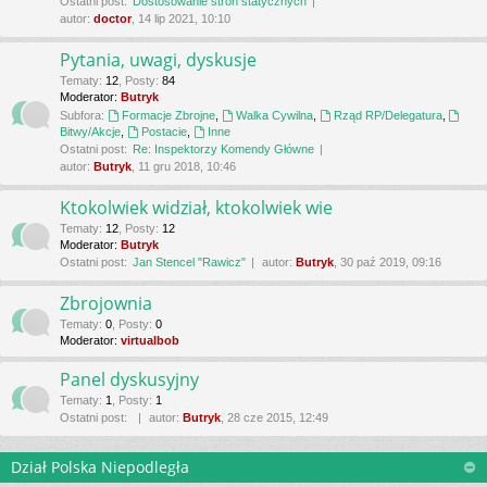
Ostatni post:
Dostosowanie stron statycznych
autor:
doctor
, 14 lip 2021, 10:10
Pytania, uwagi, dyskusje
Tematy
:
12
,
Posty
:
84
Moderator:
Butryk
Subfora:
Formacje Zbrojne
,
Walka Cywilna
,
Rząd RP/Delegatura
,
Bitwy/Akcje
,
Postacie
,
Inne
Ostatni post:
Re: Inspektorzy Komendy Główne
autor:
Butryk
, 11 gru 2018, 10:46
Ktokolwiek widział, ktokolwiek wie
Tematy
:
12
,
Posty
:
12
Moderator:
Butryk
Ostatni post:
Jan Stencel "Rawicz"
autor:
Butryk
, 30 paź 2019, 09:16
Zbrojownia
Tematy
:
0
,
Posty
:
0
Moderator:
virtualbob
Panel dyskusyjny
Tematy
:
1
,
Posty
:
1
Ostatni post:
autor:
Butryk
, 28 cze 2015, 12:49
Dział Polska Niepodległa