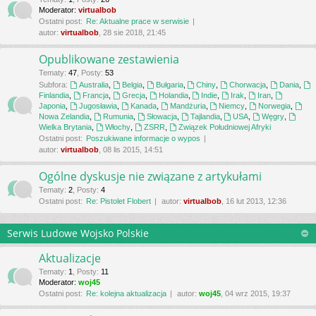
Moderator:
virtualbob
Ostatni post:
Re: Aktualne prace w serwisie
autor:
virtualbob
, 28 sie 2018, 21:45
Opublikowane zestawienia
Tematy
:
47
,
Posty
:
53
Subfora:
Australia
,
Belgia
,
Bułgaria
,
Chiny
,
Chorwacja
,
Dania
,
Finlandia
,
Francja
,
Grecja
,
Holandia
,
Indie
,
Irak
,
Iran
,
Japonia
,
Jugosławia
,
Kanada
,
Mandżuria
,
Niemcy
,
Norwegia
,
Nowa Zelandia
,
Rumunia
,
Słowacja
,
Tajlandia
,
USA
,
Węgry
,
Wielka Brytania
,
Włochy
,
ZSRR
,
Związek Południowej Afryki
Ostatni post:
Poszukiwane informacje o wypos
autor:
virtualbob
, 08 lis 2015, 14:51
Ogólne dyskusje nie związane z artykułami
Tematy
:
2
,
Posty
:
4
Ostatni post:
Re: Pistolet Flobert
autor:
virtualbob
, 16 lut 2013, 12:36
Serwis Ludowe Wojsko Polskie
Aktualizacje
Tematy
:
1
,
Posty
:
11
Moderator:
woj45
Ostatni post:
Re: kolejna aktualizacja
autor:
woj45
, 04 wrz 2015, 19:37