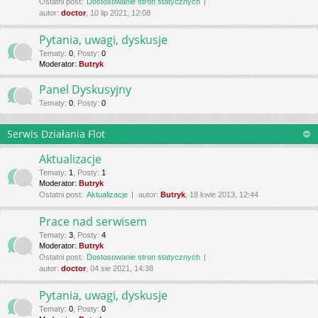
Ostatni post:
Dostosowanie stron statycznych
autor:
doctor
, 10 lip 2021, 12:08
Pytania, uwagi, dyskusje
Tematy
:
0
,
Posty
:
0
Moderator:
Butryk
Panel Dyskusyjny
Tematy
:
0
,
Posty
:
0
Serwis Działania Flot
Aktualizacje
Tematy
:
1
,
Posty
:
1
Moderator:
Butryk
Ostatni post:
Aktualizacje
autor:
Butryk
, 18 kwie 2013, 12:44
Prace nad serwisem
Tematy
:
3
,
Posty
:
4
Moderator:
Butryk
Ostatni post:
Dostosowanie stron statycznych
autor:
doctor
, 04 sie 2021, 14:38
Pytania, uwagi, dyskusje
Tematy
:
0
,
Posty
:
0