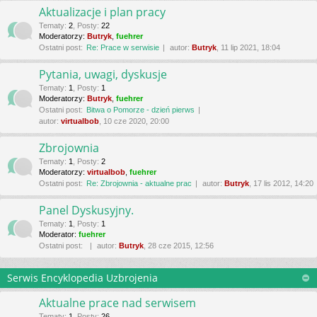
Aktualizacje i plan pracy
Tematy
:
2
,
Posty
:
22
Moderatorzy:
Butryk
,
fuehrer
Ostatni post:
Re: Prace w serwisie
autor:
Butryk
, 11 lip 2021, 18:04
Pytania, uwagi, dyskusje
Tematy
:
1
,
Posty
:
1
Moderatorzy:
Butryk
,
fuehrer
Ostatni post:
Bitwa o Pomorze - dzień pierws
autor:
virtualbob
, 10 cze 2020, 20:00
Zbrojownia
Tematy
:
1
,
Posty
:
2
Moderatorzy:
virtualbob
,
fuehrer
Ostatni post:
Re: Zbrojownia - aktualne prac
autor:
Butryk
, 17 lis 2012, 14:20
Panel Dyskusyjny.
Tematy
:
1
,
Posty
:
1
Moderator:
fuehrer
Ostatni post:
autor:
Butryk
, 28 cze 2015, 12:56
Serwis Encyklopedia Uzbrojenia
Aktualne prace nad serwisem
Tematy
:
1
,
Posty
:
26