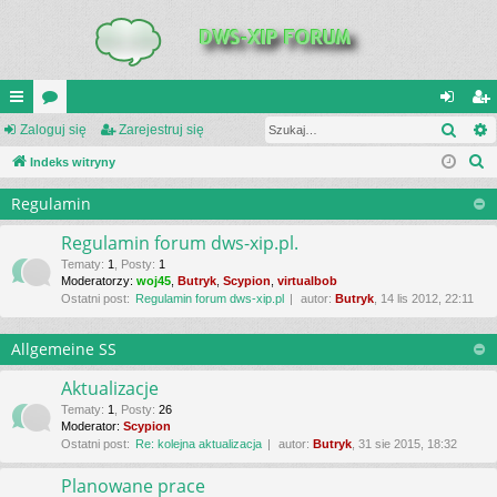
Szuk
UI
Zaloguj się
or
Zarejestruj się
al
ar
S
C
Indeks witryny
a
og
ej
z
K
uj
es
Regulamin
u
_L
si
tru
k
Regulamin forum dws-xip.pl.
a
IN
ę
j
Tematy
:
1
,
Posty
:
1
Moderatorzy:
woj45
,
Butryk
,
Scypion
,
virtualbob
j
K
si
Ostatni post:
Regulamin forum dws-xip.pl
autor:
Butryk
, 14 lis 2012, 22:11
S
ę
Allgemeine SS
Aktualizacje
Tematy
:
1
,
Posty
:
26
Moderator:
Scypion
Ostatni post:
Re: kolejna aktualizacja
autor:
Butryk
, 31 sie 2015, 18:32
Planowane prace