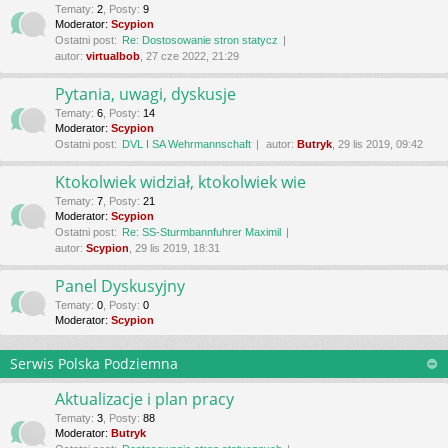
Tematy
:
2
,
Posty
:
9
Moderator:
Scypion
Ostatni post:
Re: Dostosowanie stron statycz
autor:
virtualbob
, 27 cze 2022, 21:29
Pytania, uwagi, dyskusje
Tematy
:
6
,
Posty
:
14
Moderator:
Scypion
Ostatni post:
DVL I SA Wehrmannschaft
autor:
Butryk
, 29 lis 2019, 09:42
Ktokolwiek widział, ktokolwiek wie
Tematy
:
7
,
Posty
:
21
Moderator:
Scypion
Ostatni post:
Re: SS-Sturmbannfuhrer Maximil
autor:
Scypion
, 29 lis 2019, 18:31
Panel Dyskusyjny
Tematy
:
0
,
Posty
:
0
Moderator:
Scypion
Serwis Polska Podziemna
Aktualizacje i plan pracy
Tematy
:
3
,
Posty
:
88
Moderator:
Butryk