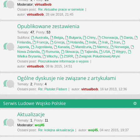
Moderator:
virtualbob
Ostatni post:
Re: Aktualne prace w serwisie
autor:
virtualbob
, 28 sie 2018, 21:45
Opublikowane zestawienia
Tematy
:
47
,
Posty
:
53
Subfora:
Australia
,
Belgia
,
Bułgaria
,
Chiny
,
Chorwacja
,
Dania
,
Finlandia
,
Francja
,
Grecja
,
Holandia
,
Indie
,
Irak
,
Iran
,
Japonia
,
Jugosławia
,
Kanada
,
Mandżuria
,
Niemcy
,
Norwegia
,
Nowa Zelandia
,
Rumunia
,
Słowacja
,
Tajlandia
,
USA
,
Węgry
,
Wielka Brytania
,
Włochy
,
ZSRR
,
Związek Południowej Afryki
Ostatni post:
Poszukiwane informacje o wypos
autor:
virtualbob
, 08 lis 2015, 14:51
Ogólne dyskusje nie związane z artykułami
Tematy
:
2
,
Posty
:
4
Ostatni post:
Re: Pistolet Flobert
autor:
virtualbob
, 16 lut 2013, 12:36
Serwis Ludowe Wojsko Polskie
Aktualizacje
Tematy
:
1
,
Posty
:
11
Moderator:
woj45
Ostatni post:
Re: kolejna aktualizacja
autor:
woj45
, 04 wrz 2015, 19:37