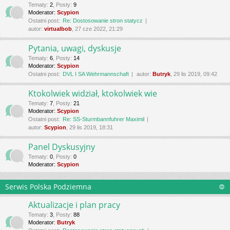
Tematy
:
2
,
Posty
:
9
Moderator:
Scypion
Ostatni post:
Re: Dostosowanie stron statycz
autor:
virtualbob
, 27 cze 2022, 21:29
Pytania, uwagi, dyskusje
Tematy
:
6
,
Posty
:
14
Moderator:
Scypion
Ostatni post:
DVL I SA Wehrmannschaft
autor:
Butryk
, 29 lis 2019, 09:42
Ktokolwiek widział, ktokolwiek wie
Tematy
:
7
,
Posty
:
21
Moderator:
Scypion
Ostatni post:
Re: SS-Sturmbannfuhrer Maximil
autor:
Scypion
, 29 lis 2019, 18:31
Panel Dyskusyjny
Tematy
:
0
,
Posty
:
0
Moderator:
Scypion
Serwis Polska Podziemna
Aktualizacje i plan pracy
Tematy
:
3
,
Posty
:
88
Moderator:
Butryk