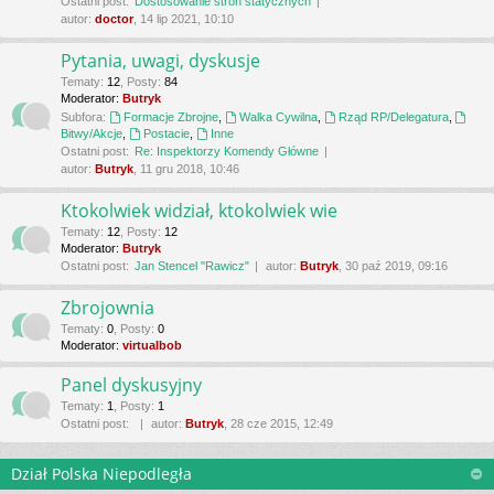
Ostatni post:
Dostosowanie stron statycznych
autor:
doctor
, 14 lip 2021, 10:10
Pytania, uwagi, dyskusje
Tematy
:
12
,
Posty
:
84
Moderator:
Butryk
Subfora:
Formacje Zbrojne
,
Walka Cywilna
,
Rząd RP/Delegatura
,
Bitwy/Akcje
,
Postacie
,
Inne
Ostatni post:
Re: Inspektorzy Komendy Główne
autor:
Butryk
, 11 gru 2018, 10:46
Ktokolwiek widział, ktokolwiek wie
Tematy
:
12
,
Posty
:
12
Moderator:
Butryk
Ostatni post:
Jan Stencel "Rawicz"
autor:
Butryk
, 30 paź 2019, 09:16
Zbrojownia
Tematy
:
0
,
Posty
:
0
Moderator:
virtualbob
Panel dyskusyjny
Tematy
:
1
,
Posty
:
1
Ostatni post:
autor:
Butryk
, 28 cze 2015, 12:49
Dział Polska Niepodległa