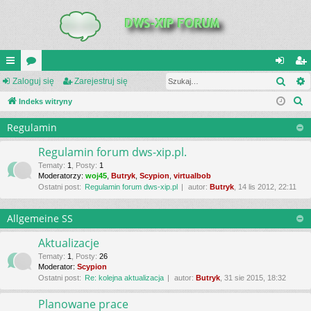
Szuk
UI
Zaloguj się
or
Zarejestruj się
al
ar
S
C
Indeks witryny
a
og
ej
z
K
uj
es
Regulamin
u
_L
si
tru
k
Regulamin forum dws-xip.pl.
a
IN
ę
j
Tematy
:
1
,
Posty
:
1
Moderatorzy:
woj45
,
Butryk
,
Scypion
,
virtualbob
j
K
si
Ostatni post:
Regulamin forum dws-xip.pl
autor:
Butryk
, 14 lis 2012, 22:11
S
ę
Allgemeine SS
Aktualizacje
Tematy
:
1
,
Posty
:
26
Moderator:
Scypion
Ostatni post:
Re: kolejna aktualizacja
autor:
Butryk
, 31 sie 2015, 18:32
Planowane prace