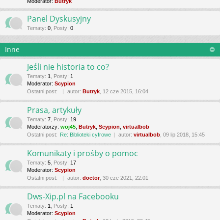
Moderator:
Butryk
Panel Dyskusyjny
Tematy
:
0
,
Posty
:
0
Inne
Jeśli nie historia to co?
Tematy
:
1
,
Posty
:
1
Moderator:
Scypion
Ostatni post:
autor:
Butryk
, 12 cze 2015, 16:04
Prasa, artykuły
Tematy
:
7
,
Posty
:
19
Moderatorzy:
woj45
,
Butryk
,
Scypion
,
virtualbob
Ostatni post:
Re: Biblioteki cyfrowe
autor:
virtualbob
, 09 lip 2018, 15:45
Komunikaty i prośby o pomoc
Tematy
:
5
,
Posty
:
17
Moderator:
Scypion
Ostatni post:
autor:
doctor
, 30 cze 2021, 22:01
Dws-Xip.pl na Facebooku
Tematy
:
1
,
Posty
:
1
Moderator:
Scypion