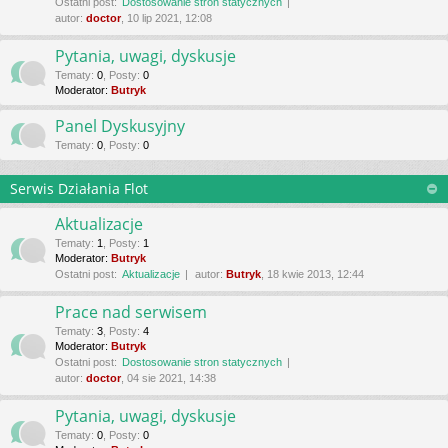
Ostatni post:
Dostosowanie stron statycznych
autor:
doctor
, 10 lip 2021, 12:08
Pytania, uwagi, dyskusje
Tematy
:
0
,
Posty
:
0
Moderator:
Butryk
Panel Dyskusyjny
Tematy
:
0
,
Posty
:
0
Serwis Działania Flot
Aktualizacje
Tematy
:
1
,
Posty
:
1
Moderator:
Butryk
Ostatni post:
Aktualizacje
autor:
Butryk
, 18 kwie 2013, 12:44
Prace nad serwisem
Tematy
:
3
,
Posty
:
4
Moderator:
Butryk
Ostatni post:
Dostosowanie stron statycznych
autor:
doctor
, 04 sie 2021, 14:38
Pytania, uwagi, dyskusje
Tematy
:
0
,
Posty
:
0