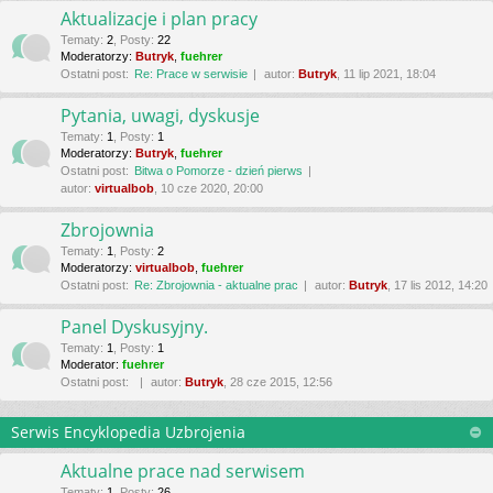
Aktualizacje i plan pracy
Tematy
:
2
,
Posty
:
22
Moderatorzy:
Butryk
,
fuehrer
Ostatni post:
Re: Prace w serwisie
autor:
Butryk
, 11 lip 2021, 18:04
Pytania, uwagi, dyskusje
Tematy
:
1
,
Posty
:
1
Moderatorzy:
Butryk
,
fuehrer
Ostatni post:
Bitwa o Pomorze - dzień pierws
autor:
virtualbob
, 10 cze 2020, 20:00
Zbrojownia
Tematy
:
1
,
Posty
:
2
Moderatorzy:
virtualbob
,
fuehrer
Ostatni post:
Re: Zbrojownia - aktualne prac
autor:
Butryk
, 17 lis 2012, 14:20
Panel Dyskusyjny.
Tematy
:
1
,
Posty
:
1
Moderator:
fuehrer
Ostatni post:
autor:
Butryk
, 28 cze 2015, 12:56
Serwis Encyklopedia Uzbrojenia
Aktualne prace nad serwisem
Tematy
:
1
,
Posty
:
26