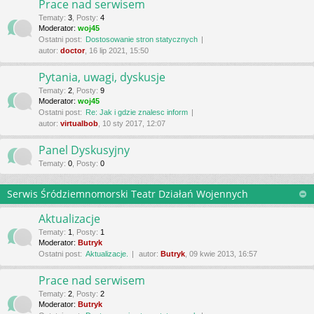
Prace nad serwisem
Tematy
:
3
,
Posty
:
4
Moderator:
woj45
Ostatni post:
Dostosowanie stron statycznych
autor:
doctor
, 16 lip 2021, 15:50
Pytania, uwagi, dyskusje
Tematy
:
2
,
Posty
:
9
Moderator:
woj45
Ostatni post:
Re: Jak i gdzie znalesc inform
autor:
virtualbob
, 10 sty 2017, 12:07
Panel Dyskusyjny
Tematy
:
0
,
Posty
:
0
Serwis Śródziemnomorski Teatr Działań Wojennych
Aktualizacje
Tematy
:
1
,
Posty
:
1
Moderator:
Butryk
Ostatni post:
Aktualizacje.
autor:
Butryk
, 09 kwie 2013, 16:57
Prace nad serwisem
Tematy
:
2
,
Posty
:
2
Moderator:
Butryk