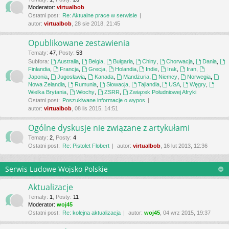
Moderator:
virtualbob
Ostatni post:
Re: Aktualne prace w serwisie
autor:
virtualbob
, 28 sie 2018, 21:45
Opublikowane zestawienia
Tematy
:
47
,
Posty
:
53
Subfora:
Australia
,
Belgia
,
Bułgaria
,
Chiny
,
Chorwacja
,
Dania
,
Finlandia
,
Francja
,
Grecja
,
Holandia
,
Indie
,
Irak
,
Iran
,
Japonia
,
Jugosławia
,
Kanada
,
Mandżuria
,
Niemcy
,
Norwegia
,
Nowa Zelandia
,
Rumunia
,
Słowacja
,
Tajlandia
,
USA
,
Węgry
,
Wielka Brytania
,
Włochy
,
ZSRR
,
Związek Południowej Afryki
Ostatni post:
Poszukiwane informacje o wypos
autor:
virtualbob
, 08 lis 2015, 14:51
Ogólne dyskusje nie związane z artykułami
Tematy
:
2
,
Posty
:
4
Ostatni post:
Re: Pistolet Flobert
autor:
virtualbob
, 16 lut 2013, 12:36
Serwis Ludowe Wojsko Polskie
Aktualizacje
Tematy
:
1
,
Posty
:
11
Moderator:
woj45
Ostatni post:
Re: kolejna aktualizacja
autor:
woj45
, 04 wrz 2015, 19:37