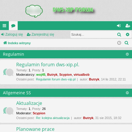
Szuk
UI
Zaloguj się
or
Zarejestruj się
al
ar
S
C
Indeks witryny
a
og
ej
z
K
uj
es
Regulamin
u
_L
si
tru
k
Regulamin forum dws-xip.pl.
a
IN
ę
j
Tematy
:
1
,
Posty
:
1
Moderatorzy:
woj45
,
Butryk
,
Scypion
,
virtualbob
j
K
si
Ostatni post:
Regulamin forum dws-xip.pl
autor:
Butryk
, 14 lis 2012, 22:11
S
ę
Allgemeine SS
Aktualizacje
Tematy
:
1
,
Posty
:
26
Moderator:
Scypion
Ostatni post:
Re: kolejna aktualizacja
autor:
Butryk
, 31 sie 2015, 18:32
Planowane prace