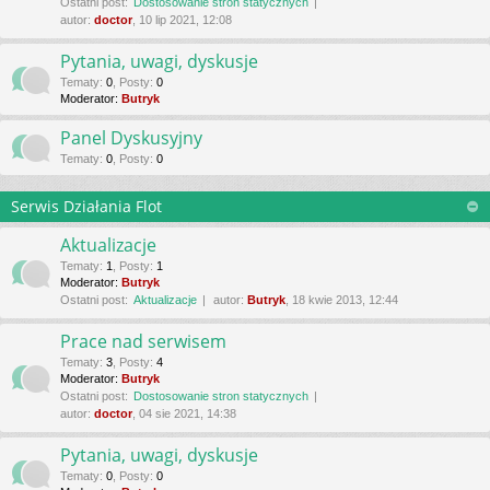
Ostatni post:
Dostosowanie stron statycznych
autor:
doctor
, 10 lip 2021, 12:08
Pytania, uwagi, dyskusje
Tematy
:
0
,
Posty
:
0
Moderator:
Butryk
Panel Dyskusyjny
Tematy
:
0
,
Posty
:
0
Serwis Działania Flot
Aktualizacje
Tematy
:
1
,
Posty
:
1
Moderator:
Butryk
Ostatni post:
Aktualizacje
autor:
Butryk
, 18 kwie 2013, 12:44
Prace nad serwisem
Tematy
:
3
,
Posty
:
4
Moderator:
Butryk
Ostatni post:
Dostosowanie stron statycznych
autor:
doctor
, 04 sie 2021, 14:38
Pytania, uwagi, dyskusje
Tematy
:
0
,
Posty
:
0