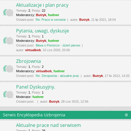
Aktualizacje i plan pracy
Tematy
:
2
,
Posty
:
22
Moderatorzy:
Butryk
,
fuehrer
Ostatni post:
Re: Prace w serwisie
autor:
Butryk
, 11 lip 2021, 18:04
Pytania, uwagi, dyskusje
Tematy
:
1
,
Posty
:
1
Moderatorzy:
Butryk
,
fuehrer
Ostatni post:
Bitwa o Pomorze - dzień pierws
autor:
virtualbob
, 10 cze 2020, 20:00
Zbrojownia
Tematy
:
1
,
Posty
:
2
Moderatorzy:
virtualbob
,
fuehrer
Ostatni post:
Re: Zbrojownia - aktualne prac
autor:
Butryk
, 17 lis 2012, 14:20
Panel Dyskusyjny.
Tematy
:
1
,
Posty
:
1
Moderator:
fuehrer
Ostatni post:
autor:
Butryk
, 28 cze 2015, 12:56
Serwis Encyklopedia Uzbrojenia
Aktualne prace nad serwisem
Tematy
:
1
,
Posty
:
26