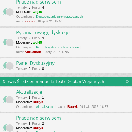
Prace nad serwisem
Tematy
:
3
,
Posty
:
4
Moderator:
woj45
Ostatni post:
Dostosowanie stron statycznych
autor:
doctor
, 16 lip 2021, 15:50
Pytania, uwagi, dyskusje
Tematy
:
2
,
Posty
:
9
Moderator:
woj45
Ostatni post:
Re: Jak i gdzie znalesc inform
autor:
virtualbob
, 10 sty 2017, 12:07
Panel Dyskusyjny
Tematy
:
0
,
Posty
:
0
Serwis Śródziemnomorski Teatr Działań Wojennych
Aktualizacje
Tematy
:
1
,
Posty
:
1
Moderator:
Butryk
Ostatni post:
Aktualizacje.
autor:
Butryk
, 09 kwie 2013, 16:57
Prace nad serwisem
Tematy
:
2
,
Posty
:
2
Moderator:
Butryk