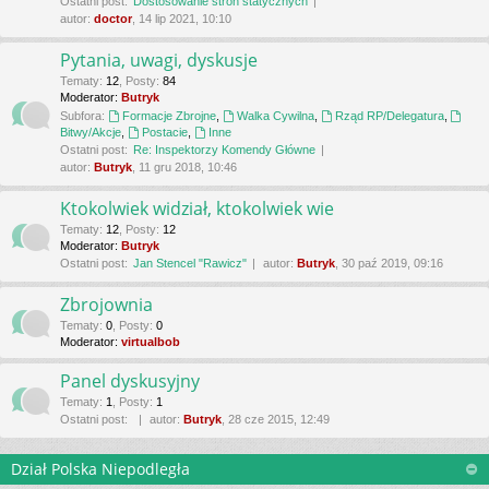
Ostatni post:
Dostosowanie stron statycznych
autor:
doctor
, 14 lip 2021, 10:10
Pytania, uwagi, dyskusje
Tematy
:
12
,
Posty
:
84
Moderator:
Butryk
Subfora:
Formacje Zbrojne
,
Walka Cywilna
,
Rząd RP/Delegatura
,
Bitwy/Akcje
,
Postacie
,
Inne
Ostatni post:
Re: Inspektorzy Komendy Główne
autor:
Butryk
, 11 gru 2018, 10:46
Ktokolwiek widział, ktokolwiek wie
Tematy
:
12
,
Posty
:
12
Moderator:
Butryk
Ostatni post:
Jan Stencel "Rawicz"
autor:
Butryk
, 30 paź 2019, 09:16
Zbrojownia
Tematy
:
0
,
Posty
:
0
Moderator:
virtualbob
Panel dyskusyjny
Tematy
:
1
,
Posty
:
1
Ostatni post:
autor:
Butryk
, 28 cze 2015, 12:49
Dział Polska Niepodległa