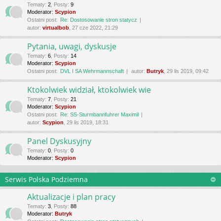
Tematy
:
2
,
Posty
:
9
Moderator:
Scypion
Ostatni post:
Re: Dostosowanie stron statycz
autor:
virtualbob
, 27 cze 2022, 21:29
Pytania, uwagi, dyskusje
Tematy
:
6
,
Posty
:
14
Moderator:
Scypion
Ostatni post:
DVL I SA Wehrmannschaft
autor:
Butryk
, 29 lis 2019, 09:42
Ktokolwiek widział, ktokolwiek wie
Tematy
:
7
,
Posty
:
21
Moderator:
Scypion
Ostatni post:
Re: SS-Sturmbannfuhrer Maximil
autor:
Scypion
, 29 lis 2019, 18:31
Panel Dyskusyjny
Tematy
:
0
,
Posty
:
0
Moderator:
Scypion
Serwis Polska Podziemna
Aktualizacje i plan pracy
Tematy
:
3
,
Posty
:
88
Moderator:
Butryk