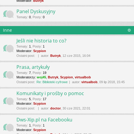
Moderator:
Butryk
Panel Dyskusyjny
Tematy
:
0
,
Posty
:
0
Inne
Jeśli nie historia to co?
Tematy
:
1
,
Posty
:
1
Moderator:
Scypion
Ostatni post:
autor:
Butryk
, 12 cze 2015, 16:04
Prasa, artykuły
Tematy
:
7
,
Posty
:
19
Moderatorzy:
woj45
,
Butryk
,
Scypion
,
virtualbob
Ostatni post:
Re: Biblioteki cyfrowe
autor:
virtualbob
, 09 lip 2018, 15:45
Komunikaty i prośby o pomoc
Tematy
:
5
,
Posty
:
17
Moderator:
Scypion
Ostatni post:
autor:
doctor
, 30 cze 2021, 22:01
Dws-Xip.pl na Facebooku
Tematy
:
1
,
Posty
:
1
Moderator:
Scypion