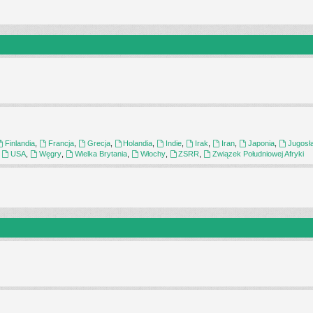
Finlandia
,
Francja
,
Grecja
,
Holandia
,
Indie
,
Irak
,
Iran
,
Japonia
,
Jugosł
,
USA
,
Węgry
,
Wielka Brytania
,
Włochy
,
ZSRR
,
Związek Południowej Afryki