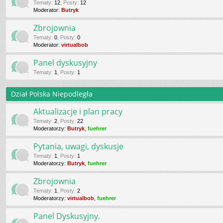
Tematy
:
12
,
Posty
:
12
Moderator:
Butryk
Zbrojownia
Tematy
:
0
,
Posty
:
0
Moderator:
virtualbob
Panel dyskusyjny
Tematy
:
1
,
Posty
:
1
Dział Polska Niepodległa
Aktualizacje i plan pracy
Tematy
:
2
,
Posty
:
22
Moderatorzy:
Butryk
,
fuehrer
Pytania, uwagi, dyskusje
Tematy
:
1
,
Posty
:
1
Moderatorzy:
Butryk
,
fuehrer
Zbrojownia
Tematy
:
1
,
Posty
:
2
Moderatorzy:
virtualbob
,
fuehrer
Panel Dyskusyjny.