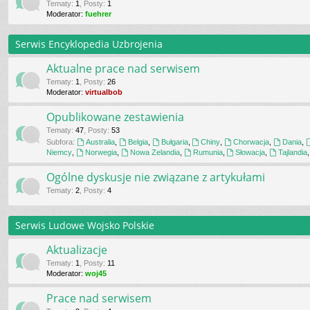
Tematy
:
1
,
Posty
:
1
Moderator:
fuehrer
Serwis Encyklopedia Uzbrojenia
Aktualne prace nad serwisem
Tematy
:
1
,
Posty
:
26
Moderator:
virtualbob
Opublikowane zestawienia
Tematy
:
47
,
Posty
:
53
Subfora:
Australia
,
Belgia
,
Bułgaria
,
Chiny
,
Chorwacja
,
Dania
,
Niemcy
,
Norwegia
,
Nowa Zelandia
,
Rumunia
,
Słowacja
,
Tajlandia
Ogólne dyskusje nie związane z artykułami
Tematy
:
2
,
Posty
:
4
Serwis Ludowe Wojsko Polskie
Aktualizacje
Tematy
:
1
,
Posty
:
11
Moderator:
woj45
Prace nad serwisem