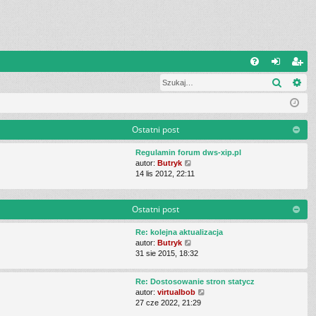
Q
Szukaj
Wy
FA
al
ar
Q
og
ej
uj
es
Ostatni post
si
tru
Regulamin forum dws-xip.pl
W
autor:
Butryk
ę
j
y
14 lis 2012, 22:11
ś
si
w
i
Ostatni post
ę
e
t
Re: kolejna aktualizacja
l
W
autor:
Butryk
n
y
31 sie 2015, 18:32
a
ś
j
w
n
Re: Dostosowanie stron statycz
i
o
W
autor:
virtualbob
e
w
y
27 cze 2022, 21:29
t
s
ś