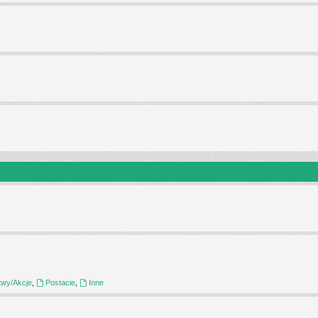
twy/Akcje
,
Postacie
,
Inne