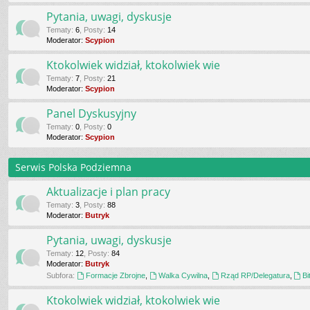
Pytania, uwagi, dyskusje
Tematy
:
6
,
Posty
:
14
Moderator:
Scypion
Ktokolwiek widział, ktokolwiek wie
Tematy
:
7
,
Posty
:
21
Moderator:
Scypion
Panel Dyskusyjny
Tematy
:
0
,
Posty
:
0
Moderator:
Scypion
Serwis Polska Podziemna
Aktualizacje i plan pracy
Tematy
:
3
,
Posty
:
88
Moderator:
Butryk
Pytania, uwagi, dyskusje
Tematy
:
12
,
Posty
:
84
Moderator:
Butryk
Subfora:
Formacje Zbrojne
,
Walka Cywilna
,
Rząd RP/Delegatura
,
Bi
Ktokolwiek widział, ktokolwiek wie