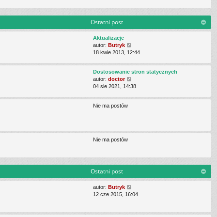
j
z
n
y
o
p
Ostatni post
w
o
s
s
Aktualizacje
z
t
W
autor:
Butryk
y
y
18 kwie 2013, 12:44
p
ś
o
w
s
Dostosowanie stron statycznych
i
t
W
autor:
doctor
e
y
04 sie 2021, 14:38
t
ś
l
w
n
Nie ma postów
i
a
e
j
t
n
l
o
n
w
Nie ma postów
a
s
j
z
n
y
o
p
Ostatni post
w
o
s
s
W
autor:
Butryk
z
t
y
12 cze 2015, 16:04
y
ś
p
w
o
i
s