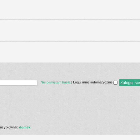
Nie pamiętam hasła
|
Loguj mnie automatycznie
użytkownik:
domek