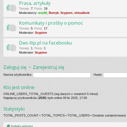
Prasa, artykuły
Tematy
:
7
,
Posty
:
19
Moderatorzy:
woj45
,
Butryk
,
Scypion
,
virtualbob
Komunikaty i prośby o pomoc
Tematy
:
5
,
Posty
:
17
Moderator:
Scypion
Dws-Xip.pl na Facebooku
Tematy
:
1
,
Posty
:
1
Moderator:
Scypion
Zaloguj się
•
Zarejestruj się
Nazwa użytkownika:
Hasło:
Kto jest online
ONLINE_USERS_TOTAL_GUESTS (wg danych z ostatnich 5 minut)
Najwięcej użytkowników (
2530
) było online 09 lis 2025, 17:06
Statystyki
TOTAL_POSTS_COUNT • TOTAL_TOPICS • TOTAL_USERS • Ostatnio zarejestrowany 
Indeks witryny