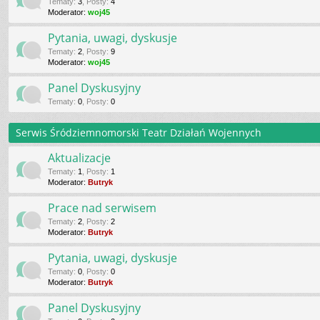
Tematy
:
3
,
Posty
:
4
Moderator:
woj45
Pytania, uwagi, dyskusje
Tematy
:
2
,
Posty
:
9
Moderator:
woj45
Panel Dyskusyjny
Tematy
:
0
,
Posty
:
0
Serwis Śródziemnomorski Teatr Działań Wojennych
Aktualizacje
Tematy
:
1
,
Posty
:
1
Moderator:
Butryk
Prace nad serwisem
Tematy
:
2
,
Posty
:
2
Moderator:
Butryk
Pytania, uwagi, dyskusje
Tematy
:
0
,
Posty
:
0
Moderator:
Butryk
Panel Dyskusyjny