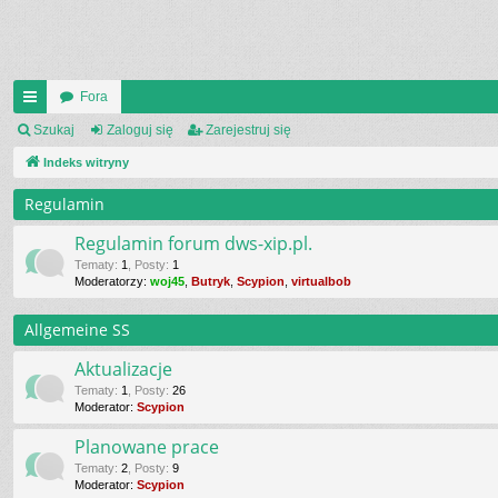
Fora
UI
Szukaj
Zaloguj się
Zarejestruj się
C
Indeks witryny
K
Regulamin
_L
Regulamin forum dws-xip.pl.
IN
Tematy
:
1
,
Posty
:
1
Moderatorzy:
woj45
,
Butryk
,
Scypion
,
virtualbob
K
Allgemeine SS
S
Aktualizacje
Tematy
:
1
,
Posty
:
26
Moderator:
Scypion
Planowane prace
Tematy
:
2
,
Posty
:
9
Moderator:
Scypion