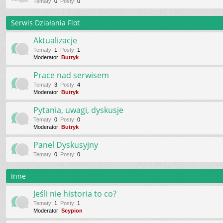
Tematy
:
0
,
Posty
:
0
Serwis Działania Flot
Aktualizacje
Tematy
:
1
,
Posty
:
1
Moderator:
Butryk
Prace nad serwisem
Tematy
:
3
,
Posty
:
4
Moderator:
Butryk
Pytania, uwagi, dyskusje
Tematy
:
0
,
Posty
:
0
Moderator:
Butryk
Panel Dyskusyjny
Tematy
:
0
,
Posty
:
0
Inne
Jeśli nie historia to co?
Tematy
:
1
,
Posty
:
1
Moderator:
Scypion