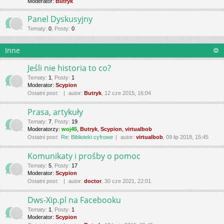
Moderator:
Butryk
Panel Dyskusyjny
Tematy
:
0
,
Posty
:
0
Inne
Jeśli nie historia to co?
Tematy
:
1
,
Posty
:
1
Moderator:
Scypion
Ostatni post:
autor:
Butryk
, 12 cze 2015, 16:04
Prasa, artykuły
Tematy
:
7
,
Posty
:
19
Moderatorzy:
woj45
,
Butryk
,
Scypion
,
virtualbob
Ostatni post:
Re: Biblioteki cyfrowe
autor:
virtualbob
, 09 lip 2018, 15:45
Komunikaty i prośby o pomoc
Tematy
:
5
,
Posty
:
17
Moderator:
Scypion
Ostatni post:
autor:
doctor
, 30 cze 2021, 22:01
Dws-Xip.pl na Facebooku
Tematy
:
1
,
Posty
:
1
Moderator:
Scypion