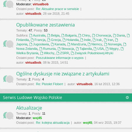
Moderator:
virtualbob
Ostatni post:
Re: Aktualne prace w serwisie
autor:
virtualbob
, 28 sie 2018, 21:45
Opublikowane zestawienia
Tematy
:
47
,
Posty
:
53
Subfora:
Australia
,
Belgia
,
Bułgaria
,
Chiny
,
Chorwacja
,
Dania
,
Finlandia
,
Francja
,
Grecja
,
Holandia
,
Indie
,
Irak
,
Iran
,
Japonia
,
Jugosławia
,
Kanada
,
Mandżuria
,
Niemcy
,
Norwegia
,
Nowa Zelandia
,
Rumunia
,
Słowacja
,
Tajlandia
,
USA
,
Węgry
,
Wielka Brytania
,
Włochy
,
ZSRR
,
Związek Południowej Afryki
Ostatni post:
Poszukiwane informacje o wypos
autor:
virtualbob
, 08 lis 2015, 14:51
Ogólne dyskusje nie związane z artykułami
Tematy
:
2
,
Posty
:
4
Ostatni post:
Re: Pistolet Flobert
autor:
virtualbob
, 16 lut 2013, 12:36
Serwis Ludowe Wojsko Polskie
Aktualizacje
Tematy
:
1
,
Posty
:
11
Moderator:
woj45
Ostatni post:
Re: kolejna aktualizacja
autor:
woj45
, 04 wrz 2015, 19:37