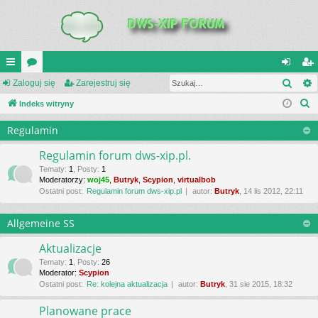
Szuk
UI
Zaloguj się
or
Zarejestruj się
al
ar
S
C
Indeks witryny
a
og
ej
z
K
uj
es
Regulamin
u
_L
si
tru
k
Regulamin forum dws-xip.pl.
a
IN
ę
j
Tematy
:
1
,
Posty
:
1
Moderatorzy:
woj45
,
Butryk
,
Scypion
,
virtualbob
j
K
si
Ostatni post:
Regulamin forum dws-xip.pl
autor:
Butryk
, 14 lis 2012, 22:11
S
ę
Allgemeine SS
Aktualizacje
Tematy
:
1
,
Posty
:
26
Moderator:
Scypion
Ostatni post:
Re: kolejna aktualizacja
autor:
Butryk
, 31 sie 2015, 18:32
Planowane prace