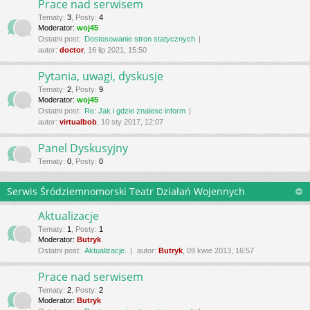
Prace nad serwisem
Tematy
:
3
,
Posty
:
4
Moderator:
woj45
Ostatni post:
Dostosowanie stron statycznych
autor:
doctor
, 16 lip 2021, 15:50
Pytania, uwagi, dyskusje
Tematy
:
2
,
Posty
:
9
Moderator:
woj45
Ostatni post:
Re: Jak i gdzie znalesc inform
autor:
virtualbob
, 10 sty 2017, 12:07
Panel Dyskusyjny
Tematy
:
0
,
Posty
:
0
Serwis Śródziemnomorski Teatr Działań Wojennych
Aktualizacje
Tematy
:
1
,
Posty
:
1
Moderator:
Butryk
Ostatni post:
Aktualizacje.
autor:
Butryk
, 09 kwie 2013, 16:57
Prace nad serwisem
Tematy
:
2
,
Posty
:
2
Moderator:
Butryk