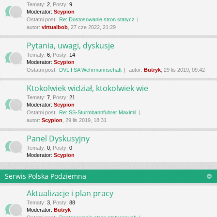
Tematy
:
2
,
Posty
:
9
Moderator:
Scypion
Ostatni post:
Re: Dostosowanie stron statycz
autor:
virtualbob
, 27 cze 2022, 21:29
Pytania, uwagi, dyskusje
Tematy
:
6
,
Posty
:
14
Moderator:
Scypion
Ostatni post:
DVL I SA Wehrmannschaft
autor:
Butryk
, 29 lis 2019, 09:42
Ktokolwiek widział, ktokolwiek wie
Tematy
:
7
,
Posty
:
21
Moderator:
Scypion
Ostatni post:
Re: SS-Sturmbannfuhrer Maximil
autor:
Scypion
, 29 lis 2019, 18:31
Panel Dyskusyjny
Tematy
:
0
,
Posty
:
0
Moderator:
Scypion
Serwis Polska Podziemna
Aktualizacje i plan pracy
Tematy
:
3
,
Posty
:
88
Moderator:
Butryk