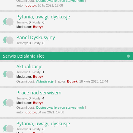
Ostatni post:
Dostosowanie stron statycznych
autor:
doctor
, 10 lip 2021, 12:08
Pytania, uwagi, dyskusje
Tematy
:
0
,
Posty
:
0
Moderator:
Butryk
Panel Dyskusyjny
Tematy
:
0
,
Posty
:
0
Serwis Działania Flot
Aktualizacje
Tematy
:
1
,
Posty
:
1
Moderator:
Butryk
Ostatni post:
Aktualizacje
autor:
Butryk
, 18 kwie 2013, 12:44
Prace nad serwisem
Tematy
:
3
,
Posty
:
4
Moderator:
Butryk
Ostatni post:
Dostosowanie stron statycznych
autor:
doctor
, 04 sie 2021, 14:38
Pytania, uwagi, dyskusje
Tematy
:
0
,
Posty
:
0