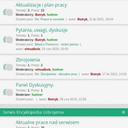
Aktualizacje i plan pracy
Tematy
:
2
,
Posty
:
22
Moderatorzy:
Butryk
,
fuehrer
Ostatni post:
Re: Prace w serwisie
autor:
Butryk
, 11 lip 2021, 18:04
Pytania, uwagi, dyskusje
Tematy
:
1
,
Posty
:
1
Moderatorzy:
Butryk
,
fuehrer
Ostatni post:
Bitwa o Pomorze - dzień pierws
autor:
virtualbob
, 10 cze 2020, 20:00
Zbrojownia
Tematy
:
1
,
Posty
:
2
Moderatorzy:
virtualbob
,
fuehrer
Ostatni post:
Re: Zbrojownia - aktualne prac
autor:
Butryk
, 17 lis 2012, 14:20
Panel Dyskusyjny.
Tematy
:
1
,
Posty
:
1
Moderator:
fuehrer
Ostatni post:
autor:
Butryk
, 28 cze 2015, 12:56
Serwis Encyklopedia Uzbrojenia
Aktualne prace nad serwisem
Tematy
:
1
,
Posty
:
26