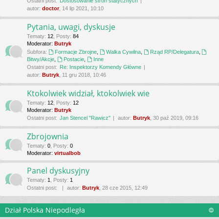
Ostatni post:
Dostosowanie stron statycznych
autor:
doctor
, 14 lip 2021, 10:10
Pytania, uwagi, dyskusje
Tematy
:
12
,
Posty
:
84
Moderator:
Butryk
Subfora:
Formacje Zbrojne
,
Walka Cywilna
,
Rząd RP/Delegatura
,
Bitwy/Akcje
,
Postacie
,
Inne
Ostatni post:
Re: Inspektorzy Komendy Główne
autor:
Butryk
, 11 gru 2018, 10:46
Ktokolwiek widział, ktokolwiek wie
Tematy
:
12
,
Posty
:
12
Moderator:
Butryk
Ostatni post:
Jan Stencel "Rawicz"
autor:
Butryk
, 30 paź 2019, 09:16
Zbrojownia
Tematy
:
0
,
Posty
:
0
Moderator:
virtualbob
Panel dyskusyjny
Tematy
:
1
,
Posty
:
1
Ostatni post:
autor:
Butryk
, 28 cze 2015, 12:49
Dział Polska Niepodległa