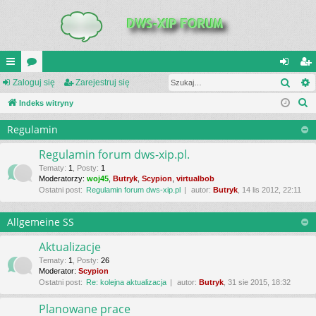
Szuk
UI
Zaloguj się
or
Zarejestruj się
al
ar
S
C
Indeks witryny
a
og
ej
z
K
uj
es
Regulamin
u
_L
si
tru
k
Regulamin forum dws-xip.pl.
a
IN
ę
j
Tematy
:
1
,
Posty
:
1
Moderatorzy:
woj45
,
Butryk
,
Scypion
,
virtualbob
j
K
si
Ostatni post:
Regulamin forum dws-xip.pl
autor:
Butryk
, 14 lis 2012, 22:11
S
ę
Allgemeine SS
Aktualizacje
Tematy
:
1
,
Posty
:
26
Moderator:
Scypion
Ostatni post:
Re: kolejna aktualizacja
autor:
Butryk
, 31 sie 2015, 18:32
Planowane prace