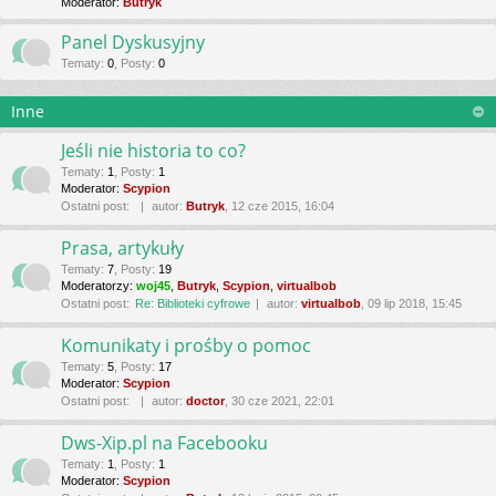
Moderator:
Butryk
Panel Dyskusyjny
Tematy
:
0
,
Posty
:
0
Inne
Jeśli nie historia to co?
Tematy
:
1
,
Posty
:
1
Moderator:
Scypion
Ostatni post:
autor:
Butryk
, 12 cze 2015, 16:04
Prasa, artykuły
Tematy
:
7
,
Posty
:
19
Moderatorzy:
woj45
,
Butryk
,
Scypion
,
virtualbob
Ostatni post:
Re: Biblioteki cyfrowe
autor:
virtualbob
, 09 lip 2018, 15:45
Komunikaty i prośby o pomoc
Tematy
:
5
,
Posty
:
17
Moderator:
Scypion
Ostatni post:
autor:
doctor
, 30 cze 2021, 22:01
Dws-Xip.pl na Facebooku
Tematy
:
1
,
Posty
:
1
Moderator:
Scypion