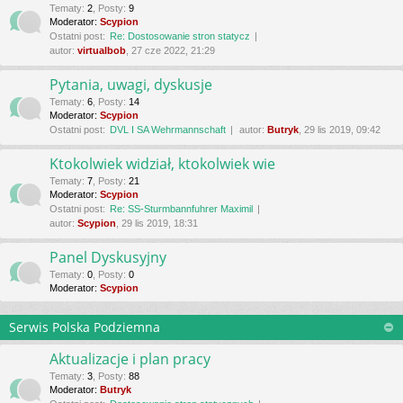
Tematy
:
2
,
Posty
:
9
Moderator:
Scypion
Ostatni post:
Re: Dostosowanie stron statycz
autor:
virtualbob
, 27 cze 2022, 21:29
Pytania, uwagi, dyskusje
Tematy
:
6
,
Posty
:
14
Moderator:
Scypion
Ostatni post:
DVL I SA Wehrmannschaft
autor:
Butryk
, 29 lis 2019, 09:42
Ktokolwiek widział, ktokolwiek wie
Tematy
:
7
,
Posty
:
21
Moderator:
Scypion
Ostatni post:
Re: SS-Sturmbannfuhrer Maximil
autor:
Scypion
, 29 lis 2019, 18:31
Panel Dyskusyjny
Tematy
:
0
,
Posty
:
0
Moderator:
Scypion
Serwis Polska Podziemna
Aktualizacje i plan pracy
Tematy
:
3
,
Posty
:
88
Moderator:
Butryk