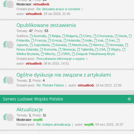
Moderator:
virtualbob
Ostatni post:
Re: Aktualne prace w serwisie
autor:
virtualbob
, 28 sie 2018, 21:45
Opublikowane zestawienia
Tematy
:
47
,
Posty
:
53
Subfora:
Australia
,
Belgia
,
Bułgaria
,
Chiny
,
Chorwacja
,
Dania
,
Finlandia
,
Francja
,
Grecja
,
Holandia
,
Indie
,
Irak
,
Iran
,
Japonia
,
Jugosławia
,
Kanada
,
Mandżuria
,
Niemcy
,
Norwegia
,
Nowa Zelandia
,
Rumunia
,
Słowacja
,
Tajlandia
,
USA
,
Węgry
,
Wielka Brytania
,
Włochy
,
ZSRR
,
Związek Południowej Afryki
Ostatni post:
Poszukiwane informacje o wypos
autor:
virtualbob
, 08 lis 2015, 14:51
Ogólne dyskusje nie związane z artykułami
Tematy
:
2
,
Posty
:
4
Ostatni post:
Re: Pistolet Flobert
autor:
virtualbob
, 16 lut 2013, 12:36
Serwis Ludowe Wojsko Polskie
Aktualizacje
Tematy
:
1
,
Posty
:
11
Moderator:
woj45
Ostatni post:
Re: kolejna aktualizacja
autor:
woj45
, 04 wrz 2015, 19:37