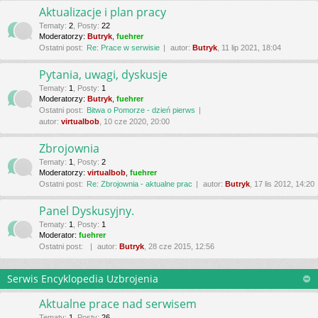
Aktualizacje i plan pracy
Tematy
:
2
,
Posty
:
22
Moderatorzy:
Butryk
,
fuehrer
Ostatni post:
Re: Prace w serwisie
autor:
Butryk
, 11 lip 2021, 18:04
Pytania, uwagi, dyskusje
Tematy
:
1
,
Posty
:
1
Moderatorzy:
Butryk
,
fuehrer
Ostatni post:
Bitwa o Pomorze - dzień pierws
autor:
virtualbob
, 10 cze 2020, 20:00
Zbrojownia
Tematy
:
1
,
Posty
:
2
Moderatorzy:
virtualbob
,
fuehrer
Ostatni post:
Re: Zbrojownia - aktualne prac
autor:
Butryk
, 17 lis 2012, 14:20
Panel Dyskusyjny.
Tematy
:
1
,
Posty
:
1
Moderator:
fuehrer
Ostatni post:
autor:
Butryk
, 28 cze 2015, 12:56
Serwis Encyklopedia Uzbrojenia
Aktualne prace nad serwisem
Tematy
:
1
,
Posty
:
26