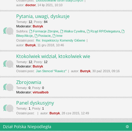
Ostatni post:
Dostosowanie stron statycznych
autor:
doctor
, 14 lip 2021, 10:10
Pytania, uwagi, dyskusje
Tematy
:
12
,
Posty
:
84
Moderator:
Butryk
Subfora:
Formacje Zbrojne
,
Walka Cywilna
,
Rząd RP/Delegatura
,
Bitwy/Akcje
,
Postacie
,
Inne
Ostatni post:
Re: Inspektorzy Komendy Główne
autor:
Butryk
, 11 gru 2018, 10:46
Ktokolwiek widział, ktokolwiek wie
Tematy
:
12
,
Posty
:
12
Moderator:
Butryk
Ostatni post:
Jan Stencel "Rawicz"
autor:
Butryk
, 30 paź 2019, 09:16
Zbrojownia
Tematy
:
0
,
Posty
:
0
Moderator:
virtualbob
Panel dyskusyjny
Tematy
:
1
,
Posty
:
1
Ostatni post:
autor:
Butryk
, 28 cze 2015, 12:49
Dział Polska Niepodległa