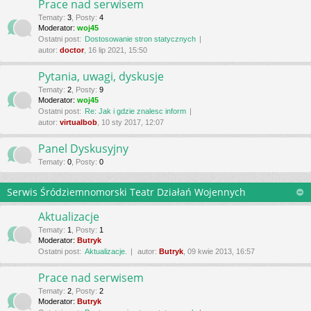
Prace nad serwisem
Tematy
:
3
,
Posty
:
4
Moderator:
woj45
Ostatni post:
Dostosowanie stron statycznych
autor:
doctor
, 16 lip 2021, 15:50
Pytania, uwagi, dyskusje
Tematy
:
2
,
Posty
:
9
Moderator:
woj45
Ostatni post:
Re: Jak i gdzie znalesc inform
autor:
virtualbob
, 10 sty 2017, 12:07
Panel Dyskusyjny
Tematy
:
0
,
Posty
:
0
Serwis Śródziemnomorski Teatr Działań Wojennych
Aktualizacje
Tematy
:
1
,
Posty
:
1
Moderator:
Butryk
Ostatni post:
Aktualizacje.
autor:
Butryk
, 09 kwie 2013, 16:57
Prace nad serwisem
Tematy
:
2
,
Posty
:
2
Moderator:
Butryk