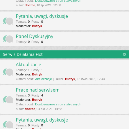
Ostatni post:
Dostosowanie stron statycznych
autor:
doctor
, 10 lip 2021, 12:08
Pytania, uwagi, dyskusje
Tematy
:
0
,
Posty
:
0
Moderator:
Butryk
Panel Dyskusyjny
Tematy
:
0
,
Posty
:
0
Serwis Działania Flot
Aktualizacje
Tematy
:
1
,
Posty
:
1
Moderator:
Butryk
Ostatni post:
Aktualizacje
autor:
Butryk
, 18 kwie 2013, 12:44
Prace nad serwisem
Tematy
:
3
,
Posty
:
4
Moderator:
Butryk
Ostatni post:
Dostosowanie stron statycznych
autor:
doctor
, 04 sie 2021, 14:38
Pytania, uwagi, dyskusje
Tematy
:
0
,
Posty
:
0