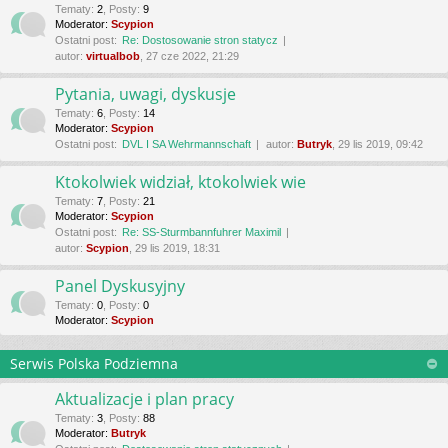
Tematy
:
2
,
Posty
:
9
Moderator:
Scypion
Ostatni post:
Re: Dostosowanie stron statycz
autor:
virtualbob
, 27 cze 2022, 21:29
Pytania, uwagi, dyskusje
Tematy
:
6
,
Posty
:
14
Moderator:
Scypion
Ostatni post:
DVL I SA Wehrmannschaft
autor:
Butryk
, 29 lis 2019, 09:42
Ktokolwiek widział, ktokolwiek wie
Tematy
:
7
,
Posty
:
21
Moderator:
Scypion
Ostatni post:
Re: SS-Sturmbannfuhrer Maximil
autor:
Scypion
, 29 lis 2019, 18:31
Panel Dyskusyjny
Tematy
:
0
,
Posty
:
0
Moderator:
Scypion
Serwis Polska Podziemna
Aktualizacje i plan pracy
Tematy
:
3
,
Posty
:
88
Moderator:
Butryk