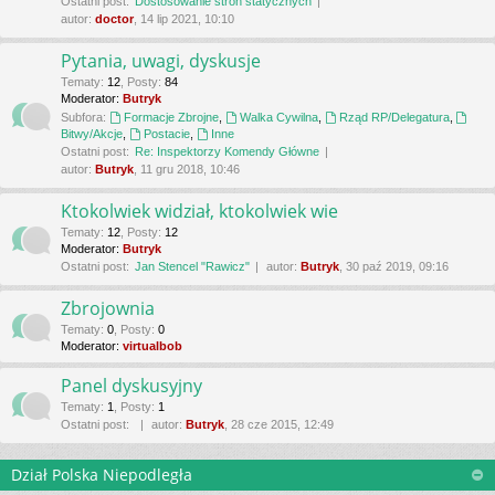
Ostatni post:
Dostosowanie stron statycznych
autor:
doctor
, 14 lip 2021, 10:10
Pytania, uwagi, dyskusje
Tematy
:
12
,
Posty
:
84
Moderator:
Butryk
Subfora:
Formacje Zbrojne
,
Walka Cywilna
,
Rząd RP/Delegatura
,
Bitwy/Akcje
,
Postacie
,
Inne
Ostatni post:
Re: Inspektorzy Komendy Główne
autor:
Butryk
, 11 gru 2018, 10:46
Ktokolwiek widział, ktokolwiek wie
Tematy
:
12
,
Posty
:
12
Moderator:
Butryk
Ostatni post:
Jan Stencel "Rawicz"
autor:
Butryk
, 30 paź 2019, 09:16
Zbrojownia
Tematy
:
0
,
Posty
:
0
Moderator:
virtualbob
Panel dyskusyjny
Tematy
:
1
,
Posty
:
1
Ostatni post:
autor:
Butryk
, 28 cze 2015, 12:49
Dział Polska Niepodległa