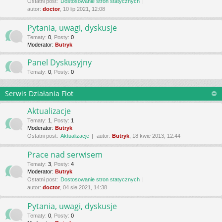
Ostatni post:
Dostosowanie stron statycznych
autor:
doctor
, 10 lip 2021, 12:08
Pytania, uwagi, dyskusje
Tematy
:
0
,
Posty
:
0
Moderator:
Butryk
Panel Dyskusyjny
Tematy
:
0
,
Posty
:
0
Serwis Działania Flot
Aktualizacje
Tematy
:
1
,
Posty
:
1
Moderator:
Butryk
Ostatni post:
Aktualizacje
autor:
Butryk
, 18 kwie 2013, 12:44
Prace nad serwisem
Tematy
:
3
,
Posty
:
4
Moderator:
Butryk
Ostatni post:
Dostosowanie stron statycznych
autor:
doctor
, 04 sie 2021, 14:38
Pytania, uwagi, dyskusje
Tematy
:
0
,
Posty
:
0