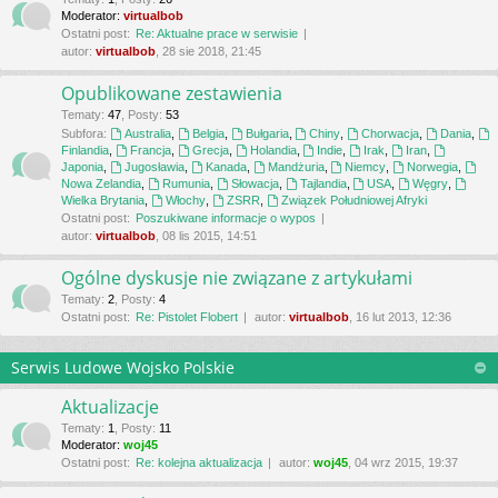
Moderator:
virtualbob
Ostatni post:
Re: Aktualne prace w serwisie
autor:
virtualbob
, 28 sie 2018, 21:45
Opublikowane zestawienia
Tematy
:
47
,
Posty
:
53
Subfora:
Australia
,
Belgia
,
Bułgaria
,
Chiny
,
Chorwacja
,
Dania
,
Finlandia
,
Francja
,
Grecja
,
Holandia
,
Indie
,
Irak
,
Iran
,
Japonia
,
Jugosławia
,
Kanada
,
Mandżuria
,
Niemcy
,
Norwegia
,
Nowa Zelandia
,
Rumunia
,
Słowacja
,
Tajlandia
,
USA
,
Węgry
,
Wielka Brytania
,
Włochy
,
ZSRR
,
Związek Południowej Afryki
Ostatni post:
Poszukiwane informacje o wypos
autor:
virtualbob
, 08 lis 2015, 14:51
Ogólne dyskusje nie związane z artykułami
Tematy
:
2
,
Posty
:
4
Ostatni post:
Re: Pistolet Flobert
autor:
virtualbob
, 16 lut 2013, 12:36
Serwis Ludowe Wojsko Polskie
Aktualizacje
Tematy
:
1
,
Posty
:
11
Moderator:
woj45
Ostatni post:
Re: kolejna aktualizacja
autor:
woj45
, 04 wrz 2015, 19:37