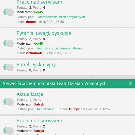
Prace nad serwisem
Tematy
:
3
,
Posty
:
4
Moderator:
woj45
Ostatni post:
Dostosowanie stron statycznych
autor:
doctor
, 16 lip 2021, 15:50
Pytania, uwagi, dyskusje
Tematy
:
2
,
Posty
:
9
Moderator:
woj45
Ostatni post:
Re: Jak i gdzie znalesc inform
autor:
virtualbob
, 10 sty 2017, 12:07
Panel Dyskusyjny
Tematy
:
0
,
Posty
:
0
Serwis Śródziemnomorski Teatr Działań Wojennych
Aktualizacje
Tematy
:
1
,
Posty
:
1
Moderator:
Butryk
Ostatni post:
Aktualizacje.
autor:
Butryk
, 09 kwie 2013, 16:57
Prace nad serwisem
Tematy
:
2
,
Posty
:
2
Moderator:
Butryk