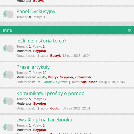
Moderator:
Butryk
Panel Dyskusyjny
Tematy
:
0
,
Posty
:
0
Inne
Jeśli nie historia to co?
Tematy
:
1
,
Posty
:
1
Moderator:
Scypion
Ostatni post:
autor:
Butryk
, 12 cze 2015, 16:04
Prasa, artykuły
Tematy
:
7
,
Posty
:
19
Moderatorzy:
woj45
,
Butryk
,
Scypion
,
virtualbob
Ostatni post:
Re: Biblioteki cyfrowe
autor:
virtualbob
, 09 lip 2018, 15:45
Komunikaty i prośby o pomoc
Tematy
:
5
,
Posty
:
17
Moderator:
Scypion
Ostatni post:
autor:
doctor
, 30 cze 2021, 22:01
Dws-Xip.pl na Facebooku
Tematy
:
1
,
Posty
:
1
Moderator:
Scypion