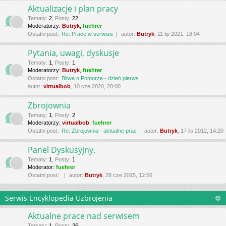
Aktualizacje i plan pracy
Tematy
:
2
,
Posty
:
22
Moderatorzy:
Butryk
,
fuehrer
Ostatni post:
Re: Prace w serwisie
autor:
Butryk
, 11 lip 2021, 18:04
Pytania, uwagi, dyskusje
Tematy
:
1
,
Posty
:
1
Moderatorzy:
Butryk
,
fuehrer
Ostatni post:
Bitwa o Pomorze - dzień pierws
autor:
virtualbob
, 10 cze 2020, 20:00
Zbrojownia
Tematy
:
1
,
Posty
:
2
Moderatorzy:
virtualbob
,
fuehrer
Ostatni post:
Re: Zbrojownia - aktualne prac
autor:
Butryk
, 17 lis 2012, 14:20
Panel Dyskusyjny.
Tematy
:
1
,
Posty
:
1
Moderator:
fuehrer
Ostatni post:
autor:
Butryk
, 28 cze 2015, 12:56
Serwis Encyklopedia Uzbrojenia
Aktualne prace nad serwisem
Tematy
:
1
,
Posty
:
26