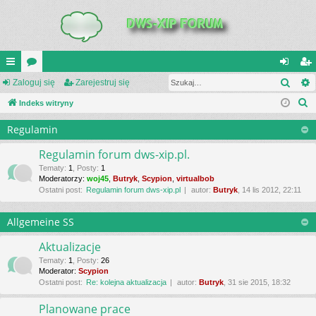
Szuk
UI
Zaloguj się
or
Zarejestruj się
al
ar
S
C
Indeks witryny
a
og
ej
z
K
uj
es
Regulamin
u
_L
si
tru
k
Regulamin forum dws-xip.pl.
a
IN
ę
j
Tematy
:
1
,
Posty
:
1
Moderatorzy:
woj45
,
Butryk
,
Scypion
,
virtualbob
j
K
si
Ostatni post:
Regulamin forum dws-xip.pl
autor:
Butryk
, 14 lis 2012, 22:11
S
ę
Allgemeine SS
Aktualizacje
Tematy
:
1
,
Posty
:
26
Moderator:
Scypion
Ostatni post:
Re: kolejna aktualizacja
autor:
Butryk
, 31 sie 2015, 18:32
Planowane prace