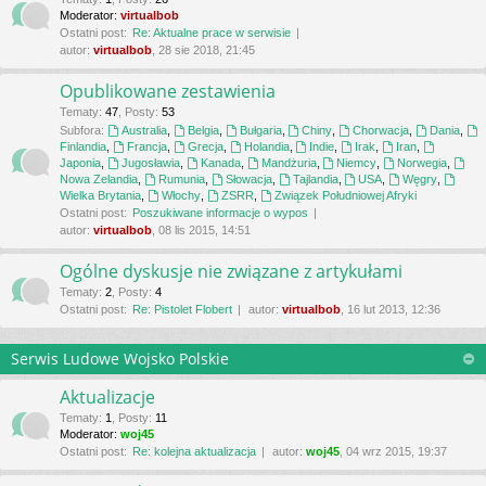
Moderator:
virtualbob
Ostatni post:
Re: Aktualne prace w serwisie
autor:
virtualbob
, 28 sie 2018, 21:45
Opublikowane zestawienia
Tematy
:
47
,
Posty
:
53
Subfora:
Australia
,
Belgia
,
Bułgaria
,
Chiny
,
Chorwacja
,
Dania
,
Finlandia
,
Francja
,
Grecja
,
Holandia
,
Indie
,
Irak
,
Iran
,
Japonia
,
Jugosławia
,
Kanada
,
Mandżuria
,
Niemcy
,
Norwegia
,
Nowa Zelandia
,
Rumunia
,
Słowacja
,
Tajlandia
,
USA
,
Węgry
,
Wielka Brytania
,
Włochy
,
ZSRR
,
Związek Południowej Afryki
Ostatni post:
Poszukiwane informacje o wypos
autor:
virtualbob
, 08 lis 2015, 14:51
Ogólne dyskusje nie związane z artykułami
Tematy
:
2
,
Posty
:
4
Ostatni post:
Re: Pistolet Flobert
autor:
virtualbob
, 16 lut 2013, 12:36
Serwis Ludowe Wojsko Polskie
Aktualizacje
Tematy
:
1
,
Posty
:
11
Moderator:
woj45
Ostatni post:
Re: kolejna aktualizacja
autor:
woj45
, 04 wrz 2015, 19:37