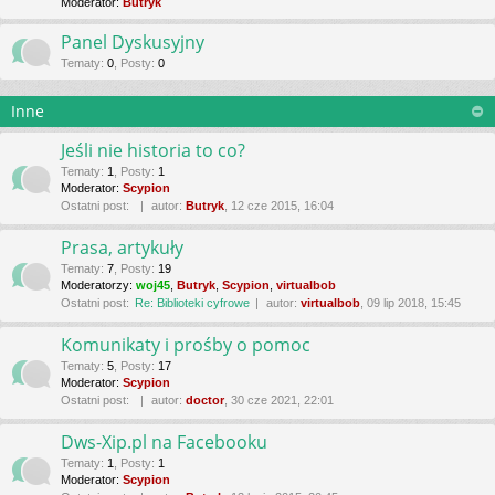
Moderator:
Butryk
Panel Dyskusyjny
Tematy
:
0
,
Posty
:
0
Inne
Jeśli nie historia to co?
Tematy
:
1
,
Posty
:
1
Moderator:
Scypion
Ostatni post:
autor:
Butryk
, 12 cze 2015, 16:04
Prasa, artykuły
Tematy
:
7
,
Posty
:
19
Moderatorzy:
woj45
,
Butryk
,
Scypion
,
virtualbob
Ostatni post:
Re: Biblioteki cyfrowe
autor:
virtualbob
, 09 lip 2018, 15:45
Komunikaty i prośby o pomoc
Tematy
:
5
,
Posty
:
17
Moderator:
Scypion
Ostatni post:
autor:
doctor
, 30 cze 2021, 22:01
Dws-Xip.pl na Facebooku
Tematy
:
1
,
Posty
:
1
Moderator:
Scypion