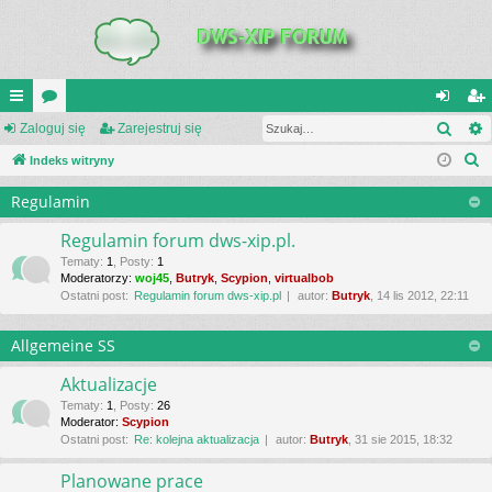
Szuk
UI
Zaloguj się
or
Zarejestruj się
al
ar
S
C
Indeks witryny
a
og
ej
z
K
uj
es
Regulamin
u
_L
si
tru
k
Regulamin forum dws-xip.pl.
a
IN
ę
j
Tematy
:
1
,
Posty
:
1
Moderatorzy:
woj45
,
Butryk
,
Scypion
,
virtualbob
j
K
si
Ostatni post:
Regulamin forum dws-xip.pl
autor:
Butryk
, 14 lis 2012, 22:11
S
ę
Allgemeine SS
Aktualizacje
Tematy
:
1
,
Posty
:
26
Moderator:
Scypion
Ostatni post:
Re: kolejna aktualizacja
autor:
Butryk
, 31 sie 2015, 18:32
Planowane prace