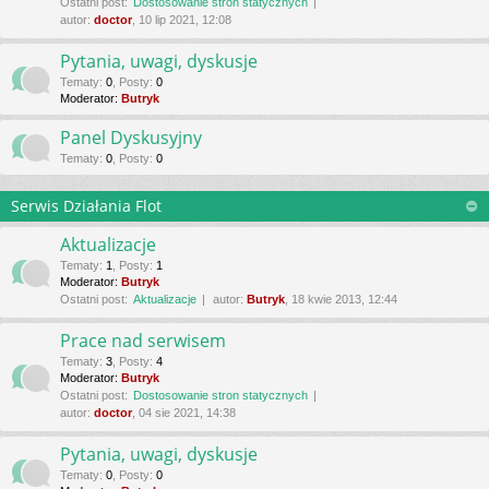
Ostatni post:
Dostosowanie stron statycznych
autor:
doctor
, 10 lip 2021, 12:08
Pytania, uwagi, dyskusje
Tematy
:
0
,
Posty
:
0
Moderator:
Butryk
Panel Dyskusyjny
Tematy
:
0
,
Posty
:
0
Serwis Działania Flot
Aktualizacje
Tematy
:
1
,
Posty
:
1
Moderator:
Butryk
Ostatni post:
Aktualizacje
autor:
Butryk
, 18 kwie 2013, 12:44
Prace nad serwisem
Tematy
:
3
,
Posty
:
4
Moderator:
Butryk
Ostatni post:
Dostosowanie stron statycznych
autor:
doctor
, 04 sie 2021, 14:38
Pytania, uwagi, dyskusje
Tematy
:
0
,
Posty
:
0