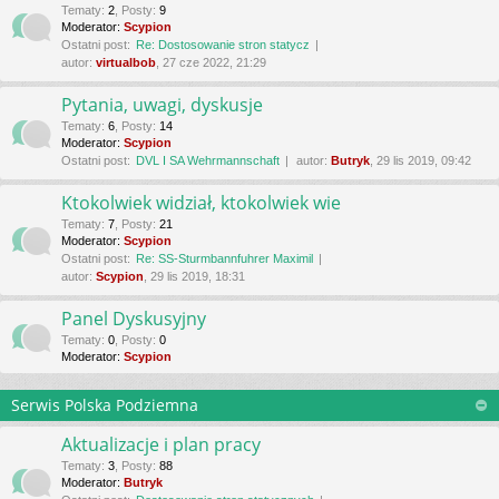
Tematy
:
2
,
Posty
:
9
Moderator:
Scypion
Ostatni post:
Re: Dostosowanie stron statycz
autor:
virtualbob
, 27 cze 2022, 21:29
Pytania, uwagi, dyskusje
Tematy
:
6
,
Posty
:
14
Moderator:
Scypion
Ostatni post:
DVL I SA Wehrmannschaft
autor:
Butryk
, 29 lis 2019, 09:42
Ktokolwiek widział, ktokolwiek wie
Tematy
:
7
,
Posty
:
21
Moderator:
Scypion
Ostatni post:
Re: SS-Sturmbannfuhrer Maximil
autor:
Scypion
, 29 lis 2019, 18:31
Panel Dyskusyjny
Tematy
:
0
,
Posty
:
0
Moderator:
Scypion
Serwis Polska Podziemna
Aktualizacje i plan pracy
Tematy
:
3
,
Posty
:
88
Moderator:
Butryk