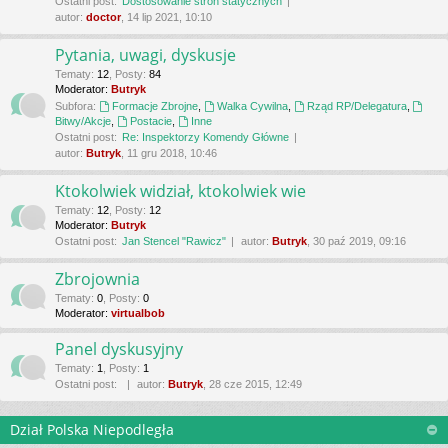
Ostatni post:
Dostosowanie stron statycznych
autor:
doctor
, 14 lip 2021, 10:10
Pytania, uwagi, dyskusje
Tematy
:
12
,
Posty
:
84
Moderator:
Butryk
Subfora:
Formacje Zbrojne
,
Walka Cywilna
,
Rząd RP/Delegatura
,
Bitwy/Akcje
,
Postacie
,
Inne
Ostatni post:
Re: Inspektorzy Komendy Główne
autor:
Butryk
, 11 gru 2018, 10:46
Ktokolwiek widział, ktokolwiek wie
Tematy
:
12
,
Posty
:
12
Moderator:
Butryk
Ostatni post:
Jan Stencel "Rawicz"
autor:
Butryk
, 30 paź 2019, 09:16
Zbrojownia
Tematy
:
0
,
Posty
:
0
Moderator:
virtualbob
Panel dyskusyjny
Tematy
:
1
,
Posty
:
1
Ostatni post:
autor:
Butryk
, 28 cze 2015, 12:49
Dział Polska Niepodległa