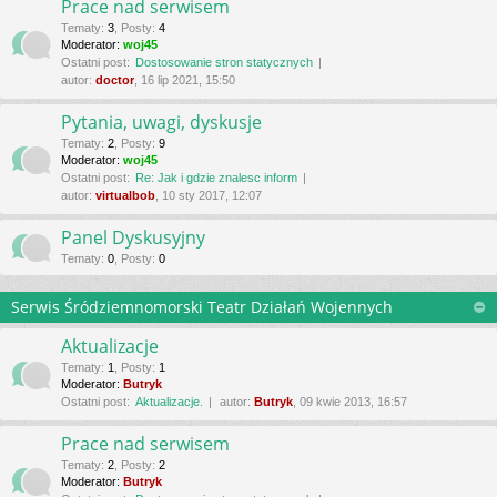
Prace nad serwisem
Tematy
:
3
,
Posty
:
4
Moderator:
woj45
Ostatni post:
Dostosowanie stron statycznych
autor:
doctor
, 16 lip 2021, 15:50
Pytania, uwagi, dyskusje
Tematy
:
2
,
Posty
:
9
Moderator:
woj45
Ostatni post:
Re: Jak i gdzie znalesc inform
autor:
virtualbob
, 10 sty 2017, 12:07
Panel Dyskusyjny
Tematy
:
0
,
Posty
:
0
Serwis Śródziemnomorski Teatr Działań Wojennych
Aktualizacje
Tematy
:
1
,
Posty
:
1
Moderator:
Butryk
Ostatni post:
Aktualizacje.
autor:
Butryk
, 09 kwie 2013, 16:57
Prace nad serwisem
Tematy
:
2
,
Posty
:
2
Moderator:
Butryk