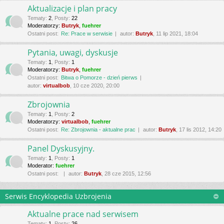
Aktualizacje i plan pracy
Tematy
:
2
,
Posty
:
22
Moderatorzy:
Butryk
,
fuehrer
Ostatni post:
Re: Prace w serwisie
autor:
Butryk
, 11 lip 2021, 18:04
Pytania, uwagi, dyskusje
Tematy
:
1
,
Posty
:
1
Moderatorzy:
Butryk
,
fuehrer
Ostatni post:
Bitwa o Pomorze - dzień pierws
autor:
virtualbob
, 10 cze 2020, 20:00
Zbrojownia
Tematy
:
1
,
Posty
:
2
Moderatorzy:
virtualbob
,
fuehrer
Ostatni post:
Re: Zbrojownia - aktualne prac
autor:
Butryk
, 17 lis 2012, 14:20
Panel Dyskusyjny.
Tematy
:
1
,
Posty
:
1
Moderator:
fuehrer
Ostatni post:
autor:
Butryk
, 28 cze 2015, 12:56
Serwis Encyklopedia Uzbrojenia
Aktualne prace nad serwisem
Tematy
:
1
,
Posty
:
26