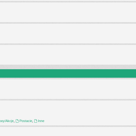
twy/Akcje
,
Postacie
,
Inne