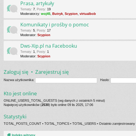
Prasa, artykuły
Tematy
:
7
,
Posty
:
19
Moderatorzy:
woj45
,
Butryk
,
Scypion
,
virtualbob
Komunikaty i prośby o pomoc
Tematy
:
5
,
Posty
:
17
Moderator:
Scypion
Dws-Xip.pl na Facebooku
Tematy
:
1
,
Posty
:
1
Moderator:
Scypion
Zaloguj się
•
Zarejestruj się
Nazwa użytkownika:
Hasło:
Kto jest online
ONLINE_USERS_TOTAL_GUESTS (wg danych z ostatnich 5 minut)
Najwięcej użytkowników (
2530
) było online 09 lis 2025, 17:06
Statystyki
TOTAL_POSTS_COUNT • TOTAL_TOPICS • TOTAL_USERS • Ostatnio zarejestrowany 
Indeks witryny