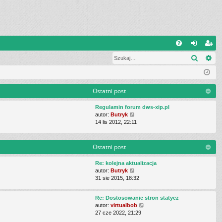
Q
Szukaj
Wy
FA
al
ar
Q
og
ej
uj
es
Ostatni post
si
tru
Regulamin forum dws-xip.pl
W
autor:
Butryk
ę
j
y
14 lis 2012, 22:11
ś
si
w
i
Ostatni post
ę
e
t
Re: kolejna aktualizacja
l
W
autor:
Butryk
n
y
31 sie 2015, 18:32
a
ś
j
w
n
Re: Dostosowanie stron statycz
i
o
W
autor:
virtualbob
e
w
y
27 cze 2022, 21:29
t
s
ś