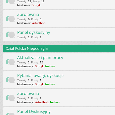
Tematy
:
12
,
Posty
:
12
Moderator:
Butryk
Zbrojownia
Tematy
:
0
,
Posty
:
0
Moderator:
virtualbob
Panel dyskusyjny
Tematy
:
1
,
Posty
:
1
Dział Polska Niepodległa
Aktualizacje i plan pracy
Tematy
:
2
,
Posty
:
22
Moderatorzy:
Butryk
,
fuehrer
Pytania, uwagi, dyskusje
Tematy
:
1
,
Posty
:
1
Moderatorzy:
Butryk
,
fuehrer
Zbrojownia
Tematy
:
1
,
Posty
:
2
Moderatorzy:
virtualbob
,
fuehrer
Panel Dyskusyjny.