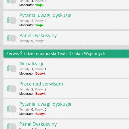
Tematy
:
3
,
Posty
:
4
Moderator:
woj45
Pytania, uwagi, dyskusje
Tematy
:
2
,
Posty
:
9
Moderator:
woj45
Panel Dyskusyjny
Tematy
:
0
,
Posty
:
0
Serwis Śródziemnomorski Teatr Działań Wojennych
Aktualizacje
Tematy
:
1
,
Posty
:
1
Moderator:
Butryk
Prace nad serwisem
Tematy
:
2
,
Posty
:
2
Moderator:
Butryk
Pytania, uwagi, dyskusje
Tematy
:
0
,
Posty
:
0
Moderator:
Butryk
Panel Dyskusyjny