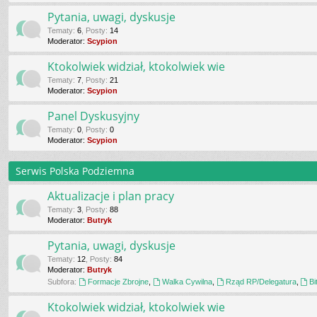
Pytania, uwagi, dyskusje
Tematy
:
6
,
Posty
:
14
Moderator:
Scypion
Ktokolwiek widział, ktokolwiek wie
Tematy
:
7
,
Posty
:
21
Moderator:
Scypion
Panel Dyskusyjny
Tematy
:
0
,
Posty
:
0
Moderator:
Scypion
Serwis Polska Podziemna
Aktualizacje i plan pracy
Tematy
:
3
,
Posty
:
88
Moderator:
Butryk
Pytania, uwagi, dyskusje
Tematy
:
12
,
Posty
:
84
Moderator:
Butryk
Subfora:
Formacje Zbrojne
,
Walka Cywilna
,
Rząd RP/Delegatura
,
Bi
Ktokolwiek widział, ktokolwiek wie