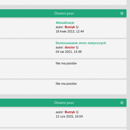
j
z
n
y
o
p
Ostatni post
w
o
s
s
Aktualizacje
z
t
W
autor:
Butryk
y
y
18 kwie 2013, 12:44
p
ś
o
w
s
Dostosowanie stron statycznych
i
t
W
autor:
doctor
e
y
04 sie 2021, 14:38
t
ś
l
w
n
Nie ma postów
i
a
e
j
t
n
l
o
n
w
Nie ma postów
a
s
j
z
n
y
o
p
Ostatni post
w
o
s
s
W
autor:
Butryk
z
t
y
12 cze 2015, 16:04
y
ś
p
w
o
i
s