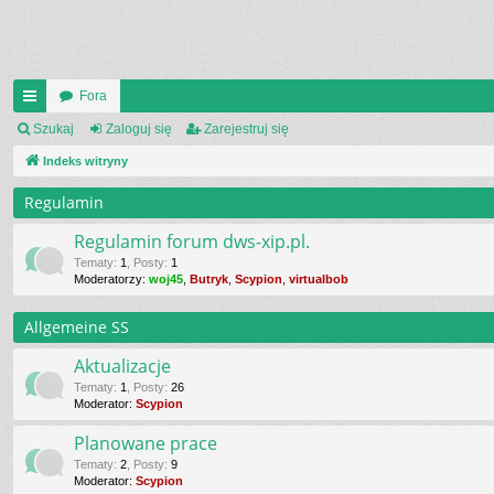
Fora
UI
Szukaj
Zaloguj się
Zarejestruj się
C
Indeks witryny
K
Regulamin
_L
Regulamin forum dws-xip.pl.
IN
Tematy
:
1
,
Posty
:
1
Moderatorzy:
woj45
,
Butryk
,
Scypion
,
virtualbob
K
Allgemeine SS
S
Aktualizacje
Tematy
:
1
,
Posty
:
26
Moderator:
Scypion
Planowane prace
Tematy
:
2
,
Posty
:
9
Moderator:
Scypion