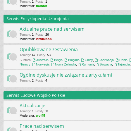
Tematy
:
1
,
Posty
:
1
Moderator:
fuehrer
Serwis Encyklopedia Uzbrojenia
Aktualne prace nad serwisem
Tematy
:
1
,
Posty
:
26
Moderator:
virtualbob
Opublikowane zestawienia
Tematy
:
47
,
Posty
:
53
Subfora:
Australia
,
Belgia
,
Bułgaria
,
Chiny
,
Chorwacja
,
Dania
,
Niemcy
,
Norwegia
,
Nowa Zelandia
,
Rumunia
,
Słowacja
,
Tajlandia
Ogólne dyskusje nie związane z artykułami
Tematy
:
2
,
Posty
:
4
Serwis Ludowe Wojsko Polskie
Aktualizacje
Tematy
:
1
,
Posty
:
11
Moderator:
woj45
Prace nad serwisem