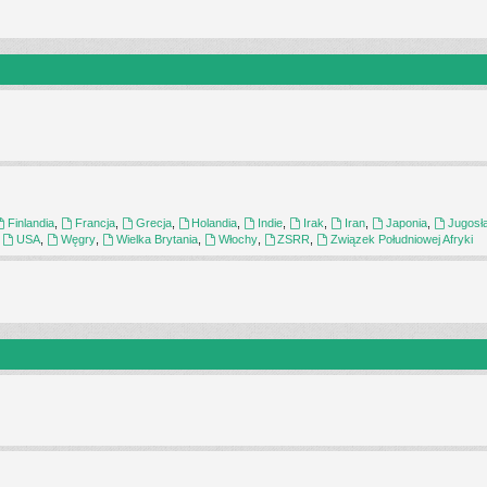
Finlandia
,
Francja
,
Grecja
,
Holandia
,
Indie
,
Irak
,
Iran
,
Japonia
,
Jugosł
,
USA
,
Węgry
,
Wielka Brytania
,
Włochy
,
ZSRR
,
Związek Południowej Afryki