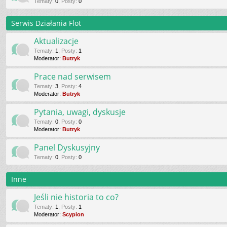
Tematy
:
0
,
Posty
:
0
Serwis Działania Flot
Aktualizacje
Tematy
:
1
,
Posty
:
1
Moderator:
Butryk
Prace nad serwisem
Tematy
:
3
,
Posty
:
4
Moderator:
Butryk
Pytania, uwagi, dyskusje
Tematy
:
0
,
Posty
:
0
Moderator:
Butryk
Panel Dyskusyjny
Tematy
:
0
,
Posty
:
0
Inne
Jeśli nie historia to co?
Tematy
:
1
,
Posty
:
1
Moderator:
Scypion