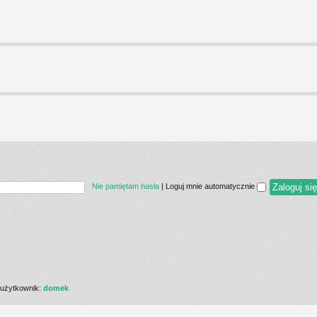
Nie pamiętam hasła
|
Loguj mnie automatycznie
użytkownik:
domek