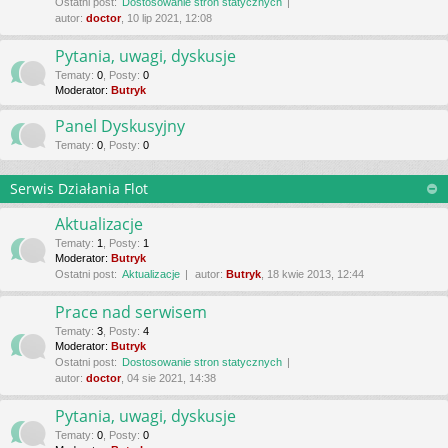
Ostatni post:
Dostosowanie stron statycznych
autor:
doctor
, 10 lip 2021, 12:08
Pytania, uwagi, dyskusje
Tematy
:
0
,
Posty
:
0
Moderator:
Butryk
Panel Dyskusyjny
Tematy
:
0
,
Posty
:
0
Serwis Działania Flot
Aktualizacje
Tematy
:
1
,
Posty
:
1
Moderator:
Butryk
Ostatni post:
Aktualizacje
autor:
Butryk
, 18 kwie 2013, 12:44
Prace nad serwisem
Tematy
:
3
,
Posty
:
4
Moderator:
Butryk
Ostatni post:
Dostosowanie stron statycznych
autor:
doctor
, 04 sie 2021, 14:38
Pytania, uwagi, dyskusje
Tematy
:
0
,
Posty
:
0