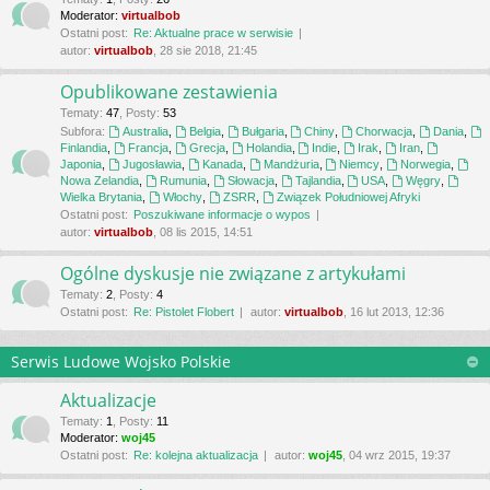
Moderator:
virtualbob
Ostatni post:
Re: Aktualne prace w serwisie
autor:
virtualbob
, 28 sie 2018, 21:45
Opublikowane zestawienia
Tematy
:
47
,
Posty
:
53
Subfora:
Australia
,
Belgia
,
Bułgaria
,
Chiny
,
Chorwacja
,
Dania
,
Finlandia
,
Francja
,
Grecja
,
Holandia
,
Indie
,
Irak
,
Iran
,
Japonia
,
Jugosławia
,
Kanada
,
Mandżuria
,
Niemcy
,
Norwegia
,
Nowa Zelandia
,
Rumunia
,
Słowacja
,
Tajlandia
,
USA
,
Węgry
,
Wielka Brytania
,
Włochy
,
ZSRR
,
Związek Południowej Afryki
Ostatni post:
Poszukiwane informacje o wypos
autor:
virtualbob
, 08 lis 2015, 14:51
Ogólne dyskusje nie związane z artykułami
Tematy
:
2
,
Posty
:
4
Ostatni post:
Re: Pistolet Flobert
autor:
virtualbob
, 16 lut 2013, 12:36
Serwis Ludowe Wojsko Polskie
Aktualizacje
Tematy
:
1
,
Posty
:
11
Moderator:
woj45
Ostatni post:
Re: kolejna aktualizacja
autor:
woj45
, 04 wrz 2015, 19:37