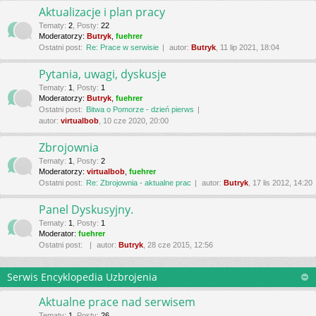
Aktualizacje i plan pracy
Tematy
:
2
,
Posty
:
22
Moderatorzy:
Butryk
,
fuehrer
Ostatni post:
Re: Prace w serwisie
autor:
Butryk
, 11 lip 2021, 18:04
Pytania, uwagi, dyskusje
Tematy
:
1
,
Posty
:
1
Moderatorzy:
Butryk
,
fuehrer
Ostatni post:
Bitwa o Pomorze - dzień pierws
autor:
virtualbob
, 10 cze 2020, 20:00
Zbrojownia
Tematy
:
1
,
Posty
:
2
Moderatorzy:
virtualbob
,
fuehrer
Ostatni post:
Re: Zbrojownia - aktualne prac
autor:
Butryk
, 17 lis 2012, 14:20
Panel Dyskusyjny.
Tematy
:
1
,
Posty
:
1
Moderator:
fuehrer
Ostatni post:
autor:
Butryk
, 28 cze 2015, 12:56
Serwis Encyklopedia Uzbrojenia
Aktualne prace nad serwisem
Tematy
:
1
,
Posty
:
26