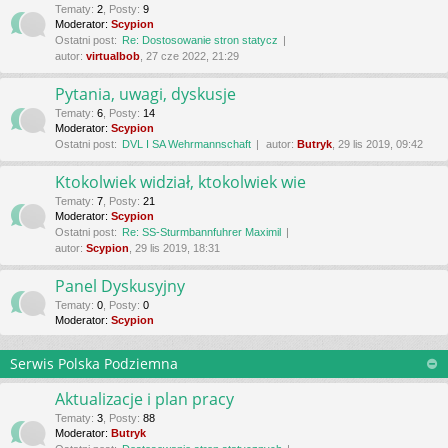
Tematy
:
2
,
Posty
:
9
Moderator:
Scypion
Ostatni post:
Re: Dostosowanie stron statycz
autor:
virtualbob
, 27 cze 2022, 21:29
Pytania, uwagi, dyskusje
Tematy
:
6
,
Posty
:
14
Moderator:
Scypion
Ostatni post:
DVL I SA Wehrmannschaft
autor:
Butryk
, 29 lis 2019, 09:42
Ktokolwiek widział, ktokolwiek wie
Tematy
:
7
,
Posty
:
21
Moderator:
Scypion
Ostatni post:
Re: SS-Sturmbannfuhrer Maximil
autor:
Scypion
, 29 lis 2019, 18:31
Panel Dyskusyjny
Tematy
:
0
,
Posty
:
0
Moderator:
Scypion
Serwis Polska Podziemna
Aktualizacje i plan pracy
Tematy
:
3
,
Posty
:
88
Moderator:
Butryk