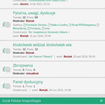
Ostatni post:
Dostosowanie stron statycznych
autor:
doctor
, 14 lip 2021, 10:10
Pytania, uwagi, dyskusje
Tematy
:
12
,
Posty
:
84
Moderator:
Butryk
Subfora:
Formacje Zbrojne
,
Walka Cywilna
,
Rząd RP/Delegatura
,
Bitwy/Akcje
,
Postacie
,
Inne
Ostatni post:
Re: Inspektorzy Komendy Główne
autor:
Butryk
, 11 gru 2018, 10:46
Ktokolwiek widział, ktokolwiek wie
Tematy
:
12
,
Posty
:
12
Moderator:
Butryk
Ostatni post:
Jan Stencel "Rawicz"
autor:
Butryk
, 30 paź 2019, 09:16
Zbrojownia
Tematy
:
0
,
Posty
:
0
Moderator:
virtualbob
Panel dyskusyjny
Tematy
:
1
,
Posty
:
1
Ostatni post:
autor:
Butryk
, 28 cze 2015, 12:49
Dział Polska Niepodległa