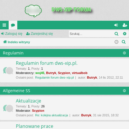
Szuk
UI
Zaloguj się
or
Zarejestruj się
al
ar
S
C
Indeks witryny
a
og
ej
z
K
uj
es
Regulamin
u
_L
si
tru
k
Regulamin forum dws-xip.pl.
a
IN
ę
j
Tematy
:
1
,
Posty
:
1
Moderatorzy:
woj45
,
Butryk
,
Scypion
,
virtualbob
j
K
si
Ostatni post:
Regulamin forum dws-xip.pl
autor:
Butryk
, 14 lis 2012, 22:11
S
ę
Allgemeine SS
Aktualizacje
Tematy
:
1
,
Posty
:
26
Moderator:
Scypion
Ostatni post:
Re: kolejna aktualizacja
autor:
Butryk
, 31 sie 2015, 18:32
Planowane prace