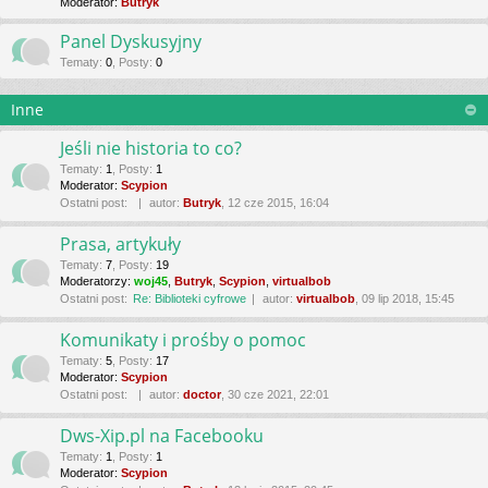
Moderator:
Butryk
Panel Dyskusyjny
Tematy
:
0
,
Posty
:
0
Inne
Jeśli nie historia to co?
Tematy
:
1
,
Posty
:
1
Moderator:
Scypion
Ostatni post:
autor:
Butryk
, 12 cze 2015, 16:04
Prasa, artykuły
Tematy
:
7
,
Posty
:
19
Moderatorzy:
woj45
,
Butryk
,
Scypion
,
virtualbob
Ostatni post:
Re: Biblioteki cyfrowe
autor:
virtualbob
, 09 lip 2018, 15:45
Komunikaty i prośby o pomoc
Tematy
:
5
,
Posty
:
17
Moderator:
Scypion
Ostatni post:
autor:
doctor
, 30 cze 2021, 22:01
Dws-Xip.pl na Facebooku
Tematy
:
1
,
Posty
:
1
Moderator:
Scypion