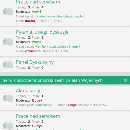
Prace nad serwisem
Tematy
:
3
,
Posty
:
4
Moderator:
woj45
Ostatni post:
Dostosowanie stron statycznych
autor:
doctor
, 16 lip 2021, 15:50
Pytania, uwagi, dyskusje
Tematy
:
2
,
Posty
:
9
Moderator:
woj45
Ostatni post:
Re: Jak i gdzie znalesc inform
autor:
virtualbob
, 10 sty 2017, 12:07
Panel Dyskusyjny
Tematy
:
0
,
Posty
:
0
Serwis Śródziemnomorski Teatr Działań Wojennych
Aktualizacje
Tematy
:
1
,
Posty
:
1
Moderator:
Butryk
Ostatni post:
Aktualizacje.
autor:
Butryk
, 09 kwie 2013, 16:57
Prace nad serwisem
Tematy
:
2
,
Posty
:
2
Moderator:
Butryk