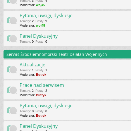
Tematy
:
3
,
Posty
:
4
Moderator:
woj45
Pytania, uwagi, dyskusje
Tematy
:
2
,
Posty
:
9
Moderator:
woj45
Panel Dyskusyjny
Tematy
:
0
,
Posty
:
0
Serwis Śródziemnomorski Teatr Działań Wojennych
Aktualizacje
Tematy
:
1
,
Posty
:
1
Moderator:
Butryk
Prace nad serwisem
Tematy
:
2
,
Posty
:
2
Moderator:
Butryk
Pytania, uwagi, dyskusje
Tematy
:
0
,
Posty
:
0
Moderator:
Butryk
Panel Dyskusyjny