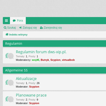
Fora
UI
Szukaj
Zaloguj się
Zarejestruj się
C
Indeks witryny
K
Regulamin
_L
Regulamin forum dws-xip.pl.
IN
Tematy
:
1
,
Posty
:
1
Moderatorzy:
woj45
,
Butryk
,
Scypion
,
virtualbob
K
Allgemeine SS
S
Aktualizacje
Tematy
:
1
,
Posty
:
26
Moderator:
Scypion
Planowane prace
Tematy
:
2
,
Posty
:
9
Moderator:
Scypion