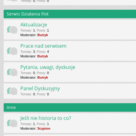
Tematy
:
0
,
Posty
:
0
Serwis Działania Flot
Aktualizacje
Tematy
:
1
,
Posty
:
1
Moderator:
Butryk
Prace nad serwisem
Tematy
:
3
,
Posty
:
4
Moderator:
Butryk
Pytania, uwagi, dyskusje
Tematy
:
0
,
Posty
:
0
Moderator:
Butryk
Panel Dyskusyjny
Tematy
:
0
,
Posty
:
0
Inne
Jeśli nie historia to co?
Tematy
:
1
,
Posty
:
1
Moderator:
Scypion