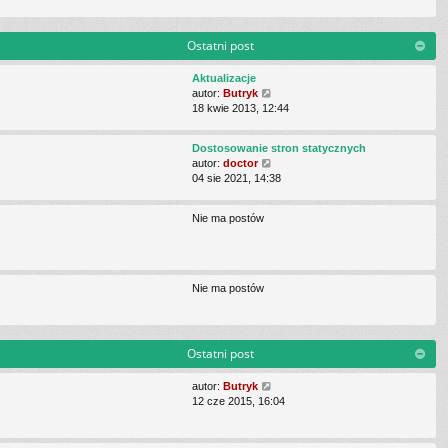
j
z
n
y
o
p
Ostatni post
w
o
s
s
Aktualizacje
z
t
W
autor:
Butryk
y
y
18 kwie 2013, 12:44
p
ś
o
w
s
Dostosowanie stron statycznych
i
t
W
autor:
doctor
e
y
04 sie 2021, 14:38
t
ś
l
w
n
Nie ma postów
i
a
e
j
t
n
l
o
n
w
Nie ma postów
a
s
j
z
n
y
o
p
Ostatni post
w
o
s
s
W
autor:
Butryk
z
t
y
12 cze 2015, 16:04
y
ś
p
w
o
i
s