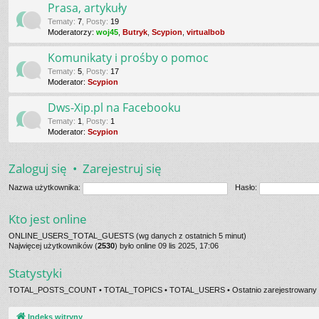
Prasa, artykuły
Tematy
:
7
,
Posty
:
19
Moderatorzy:
woj45
,
Butryk
,
Scypion
,
virtualbob
Komunikaty i prośby o pomoc
Tematy
:
5
,
Posty
:
17
Moderator:
Scypion
Dws-Xip.pl na Facebooku
Tematy
:
1
,
Posty
:
1
Moderator:
Scypion
Zaloguj się
•
Zarejestruj się
Nazwa użytkownika:
Hasło:
Kto jest online
ONLINE_USERS_TOTAL_GUESTS (wg danych z ostatnich 5 minut)
Najwięcej użytkowników (
2530
) było online 09 lis 2025, 17:06
Statystyki
TOTAL_POSTS_COUNT • TOTAL_TOPICS • TOTAL_USERS • Ostatnio zarejestrowany 
Indeks witryny