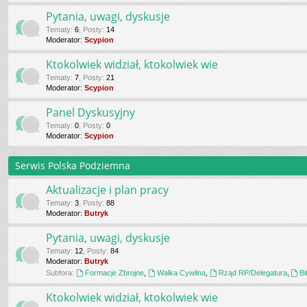
Pytania, uwagi, dyskusje
Tematy
:
6
,
Posty
:
14
Moderator:
Scypion
Ktokolwiek widział, ktokolwiek wie
Tematy
:
7
,
Posty
:
21
Moderator:
Scypion
Panel Dyskusyjny
Tematy
:
0
,
Posty
:
0
Moderator:
Scypion
Serwis Polska Podziemna
Aktualizacje i plan pracy
Tematy
:
3
,
Posty
:
88
Moderator:
Butryk
Pytania, uwagi, dyskusje
Tematy
:
12
,
Posty
:
84
Moderator:
Butryk
Subfora:
Formacje Zbrojne
,
Walka Cywilna
,
Rząd RP/Delegatura
,
Bi
Ktokolwiek widział, ktokolwiek wie