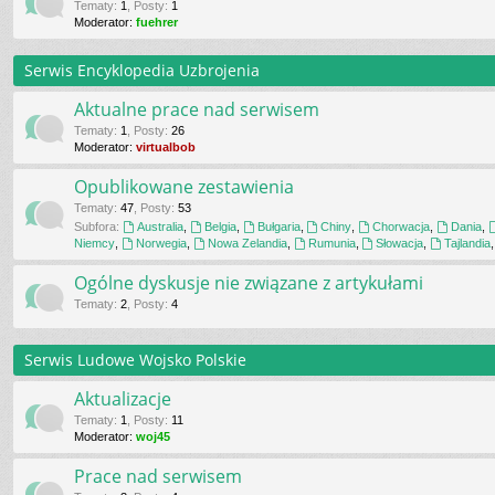
Tematy
:
1
,
Posty
:
1
Moderator:
fuehrer
Serwis Encyklopedia Uzbrojenia
Aktualne prace nad serwisem
Tematy
:
1
,
Posty
:
26
Moderator:
virtualbob
Opublikowane zestawienia
Tematy
:
47
,
Posty
:
53
Subfora:
Australia
,
Belgia
,
Bułgaria
,
Chiny
,
Chorwacja
,
Dania
,
Niemcy
,
Norwegia
,
Nowa Zelandia
,
Rumunia
,
Słowacja
,
Tajlandia
Ogólne dyskusje nie związane z artykułami
Tematy
:
2
,
Posty
:
4
Serwis Ludowe Wojsko Polskie
Aktualizacje
Tematy
:
1
,
Posty
:
11
Moderator:
woj45
Prace nad serwisem