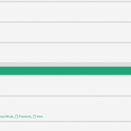
twy/Akcje
,
Postacie
,
Inne