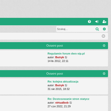
Q
Szukaj
Wy
FA
al
ar
Q
og
ej
uj
es
Ostatni post
si
tru
Regulamin forum dws-xip.pl
W
autor:
Butryk
ę
j
y
14 lis 2012, 22:11
ś
si
w
i
Ostatni post
ę
e
t
Re: kolejna aktualizacja
l
W
autor:
Butryk
n
y
31 sie 2015, 18:32
a
ś
j
w
n
Re: Dostosowanie stron statycz
i
o
W
autor:
virtualbob
e
w
y
27 cze 2022, 21:29
t
s
ś