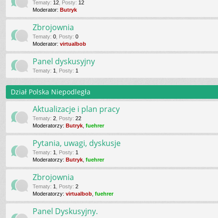
Tematy
:
12
,
Posty
:
12
Moderator:
Butryk
Zbrojownia
Tematy
:
0
,
Posty
:
0
Moderator:
virtualbob
Panel dyskusyjny
Tematy
:
1
,
Posty
:
1
Dział Polska Niepodległa
Aktualizacje i plan pracy
Tematy
:
2
,
Posty
:
22
Moderatorzy:
Butryk
,
fuehrer
Pytania, uwagi, dyskusje
Tematy
:
1
,
Posty
:
1
Moderatorzy:
Butryk
,
fuehrer
Zbrojownia
Tematy
:
1
,
Posty
:
2
Moderatorzy:
virtualbob
,
fuehrer
Panel Dyskusyjny.