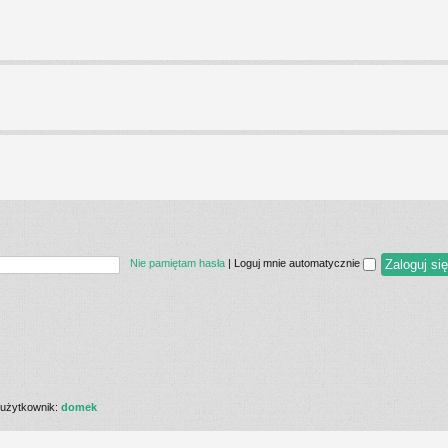
Nie pamiętam hasła
|
Loguj mnie automatycznie
użytkownik:
domek