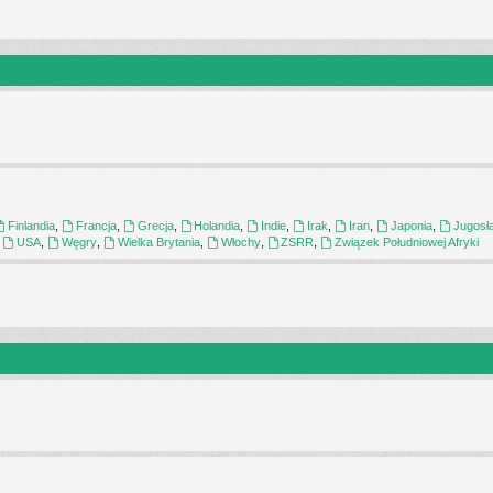
Finlandia
,
Francja
,
Grecja
,
Holandia
,
Indie
,
Irak
,
Iran
,
Japonia
,
Jugosł
,
USA
,
Węgry
,
Wielka Brytania
,
Włochy
,
ZSRR
,
Związek Południowej Afryki