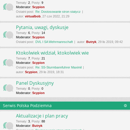
Tematy
:
2
,
Posty
:
9
Moderator:
Scypion
Ostatni post:
Re: Dostosowanie stron statycz
autor:
virtualbob
, 27 cze 2022, 21:29
Pytania, uwagi, dyskusje
Tematy
:
6
,
Posty
:
14
Moderator:
Scypion
Ostatni post:
DVL I SA Wehrmannschaft
autor:
Butryk
, 29 lis 2019, 09:42
Ktokolwiek widział, ktokolwiek wie
Tematy
:
7
,
Posty
:
21
Moderator:
Scypion
Ostatni post:
Re: SS-Sturmbannfuhrer Maximil
autor:
Scypion
, 29 lis 2019, 18:31
Panel Dyskusyjny
Tematy
:
0
,
Posty
:
0
Moderator:
Scypion
Serwis Polska Podziemna
Aktualizacje i plan pracy
Tematy
:
3
,
Posty
:
88
Moderator:
Butryk