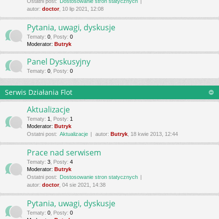
Ostatni post:
Dostosowanie stron statycznych
autor:
doctor
, 10 lip 2021, 12:08
Pytania, uwagi, dyskusje
Tematy
:
0
,
Posty
:
0
Moderator:
Butryk
Panel Dyskusyjny
Tematy
:
0
,
Posty
:
0
Serwis Działania Flot
Aktualizacje
Tematy
:
1
,
Posty
:
1
Moderator:
Butryk
Ostatni post:
Aktualizacje
autor:
Butryk
, 18 kwie 2013, 12:44
Prace nad serwisem
Tematy
:
3
,
Posty
:
4
Moderator:
Butryk
Ostatni post:
Dostosowanie stron statycznych
autor:
doctor
, 04 sie 2021, 14:38
Pytania, uwagi, dyskusje
Tematy
:
0
,
Posty
:
0