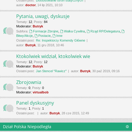
Ostatni post:
Dostosowanie stron statycznych
autor:
doctor
, 14 lip 2021, 10:10
Pytania, uwagi, dyskusje
Tematy
:
12
,
Posty
:
84
Moderator:
Butryk
Subfora:
Formacje Zbrojne
,
Walka Cywilna
,
Rząd RP/Delegatura
,
Bitwy/Akcje
,
Postacie
,
Inne
Ostatni post:
Re: Inspektorzy Komendy Główne
autor:
Butryk
, 11 gru 2018, 10:46
Ktokolwiek widział, ktokolwiek wie
Tematy
:
12
,
Posty
:
12
Moderator:
Butryk
Ostatni post:
Jan Stencel "Rawicz"
autor:
Butryk
, 30 paź 2019, 09:16
Zbrojownia
Tematy
:
0
,
Posty
:
0
Moderator:
virtualbob
Panel dyskusyjny
Tematy
:
1
,
Posty
:
1
Ostatni post:
autor:
Butryk
, 28 cze 2015, 12:49
Dział Polska Niepodległa