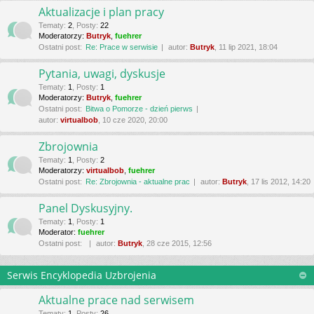
Aktualizacje i plan pracy
Tematy
:
2
,
Posty
:
22
Moderatorzy:
Butryk
,
fuehrer
Ostatni post:
Re: Prace w serwisie
autor:
Butryk
, 11 lip 2021, 18:04
Pytania, uwagi, dyskusje
Tematy
:
1
,
Posty
:
1
Moderatorzy:
Butryk
,
fuehrer
Ostatni post:
Bitwa o Pomorze - dzień pierws
autor:
virtualbob
, 10 cze 2020, 20:00
Zbrojownia
Tematy
:
1
,
Posty
:
2
Moderatorzy:
virtualbob
,
fuehrer
Ostatni post:
Re: Zbrojownia - aktualne prac
autor:
Butryk
, 17 lis 2012, 14:20
Panel Dyskusyjny.
Tematy
:
1
,
Posty
:
1
Moderator:
fuehrer
Ostatni post:
autor:
Butryk
, 28 cze 2015, 12:56
Serwis Encyklopedia Uzbrojenia
Aktualne prace nad serwisem
Tematy
:
1
,
Posty
:
26