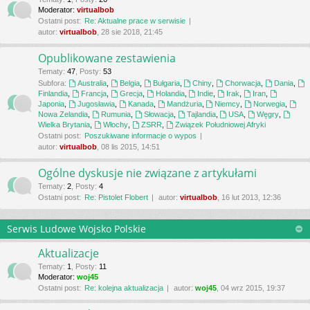
Moderator:
virtualbob
Ostatni post:
Re: Aktualne prace w serwisie
autor:
virtualbob
, 28 sie 2018, 21:45
Opublikowane zestawienia
Tematy
:
47
,
Posty
:
53
Subfora:
Australia
,
Belgia
,
Bułgaria
,
Chiny
,
Chorwacja
,
Dania
,
Finlandia
,
Francja
,
Grecja
,
Holandia
,
Indie
,
Irak
,
Iran
,
Japonia
,
Jugosławia
,
Kanada
,
Mandżuria
,
Niemcy
,
Norwegia
,
Nowa Zelandia
,
Rumunia
,
Słowacja
,
Tajlandia
,
USA
,
Węgry
,
Wielka Brytania
,
Włochy
,
ZSRR
,
Związek Południowej Afryki
Ostatni post:
Poszukiwane informacje o wypos
autor:
virtualbob
, 08 lis 2015, 14:51
Ogólne dyskusje nie związane z artykułami
Tematy
:
2
,
Posty
:
4
Ostatni post:
Re: Pistolet Flobert
autor:
virtualbob
, 16 lut 2013, 12:36
Serwis Ludowe Wojsko Polskie
Aktualizacje
Tematy
:
1
,
Posty
:
11
Moderator:
woj45
Ostatni post:
Re: kolejna aktualizacja
autor:
woj45
, 04 wrz 2015, 19:37