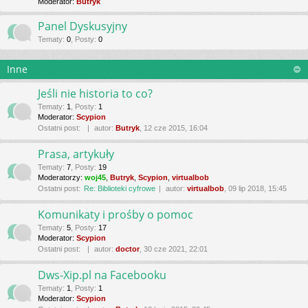
Moderator:
Butryk
Panel Dyskusyjny
Tematy
:
0
,
Posty
:
0
Inne
Jeśli nie historia to co?
Tematy
:
1
,
Posty
:
1
Moderator:
Scypion
Ostatni post:
autor:
Butryk
, 12 cze 2015, 16:04
Prasa, artykuły
Tematy
:
7
,
Posty
:
19
Moderatorzy:
woj45
,
Butryk
,
Scypion
,
virtualbob
Ostatni post:
Re: Biblioteki cyfrowe
autor:
virtualbob
, 09 lip 2018, 15:45
Komunikaty i prośby o pomoc
Tematy
:
5
,
Posty
:
17
Moderator:
Scypion
Ostatni post:
autor:
doctor
, 30 cze 2021, 22:01
Dws-Xip.pl na Facebooku
Tematy
:
1
,
Posty
:
1
Moderator:
Scypion