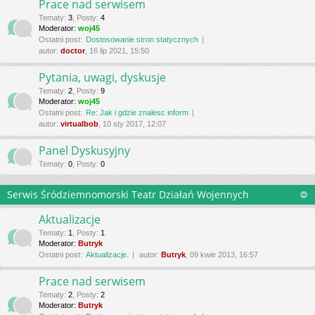
Prace nad serwisem
Tematy
:
3
,
Posty
:
4
Moderator:
woj45
Ostatni post:
Dostosowanie stron statycznych
autor:
doctor
, 16 lip 2021, 15:50
Pytania, uwagi, dyskusje
Tematy
:
2
,
Posty
:
9
Moderator:
woj45
Ostatni post:
Re: Jak i gdzie znalesc inform
autor:
virtualbob
, 10 sty 2017, 12:07
Panel Dyskusyjny
Tematy
:
0
,
Posty
:
0
Serwis Śródziemnomorski Teatr Działań Wojennych
Aktualizacje
Tematy
:
1
,
Posty
:
1
Moderator:
Butryk
Ostatni post:
Aktualizacje.
autor:
Butryk
, 09 kwie 2013, 16:57
Prace nad serwisem
Tematy
:
2
,
Posty
:
2
Moderator:
Butryk