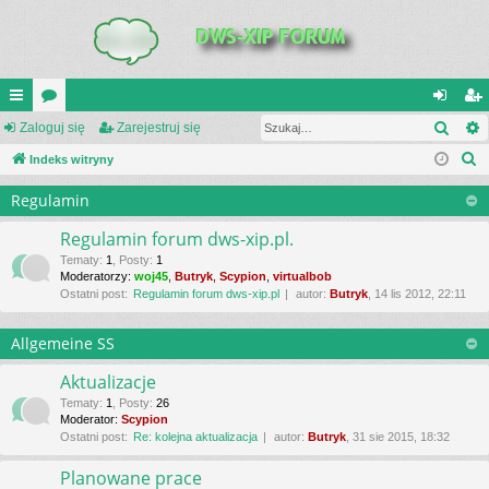
Szuk
UI
Zaloguj się
or
Zarejestruj się
al
ar
S
C
Indeks witryny
a
og
ej
z
K
uj
es
Regulamin
u
_L
si
tru
k
Regulamin forum dws-xip.pl.
a
IN
ę
j
Tematy
:
1
,
Posty
:
1
Moderatorzy:
woj45
,
Butryk
,
Scypion
,
virtualbob
j
K
si
Ostatni post:
Regulamin forum dws-xip.pl
autor:
Butryk
, 14 lis 2012, 22:11
S
ę
Allgemeine SS
Aktualizacje
Tematy
:
1
,
Posty
:
26
Moderator:
Scypion
Ostatni post:
Re: kolejna aktualizacja
autor:
Butryk
, 31 sie 2015, 18:32
Planowane prace