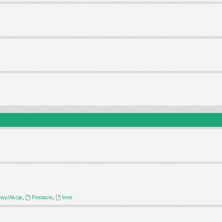
twy/Akcje
,
Postacie
,
Inne