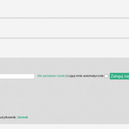
Nie pamiętam hasła
|
Loguj mnie automatycznie
użytkownik:
domek