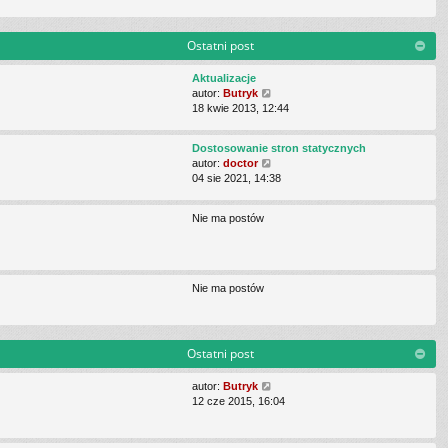
j
z
n
y
o
p
Ostatni post
w
o
s
s
Aktualizacje
z
t
W
autor:
Butryk
y
y
18 kwie 2013, 12:44
p
ś
o
w
s
Dostosowanie stron statycznych
i
t
W
autor:
doctor
e
y
04 sie 2021, 14:38
t
ś
l
w
n
Nie ma postów
i
a
e
j
t
n
l
o
n
w
Nie ma postów
a
s
j
z
n
y
o
p
Ostatni post
w
o
s
s
W
autor:
Butryk
z
t
y
12 cze 2015, 16:04
y
ś
p
w
o
i
s