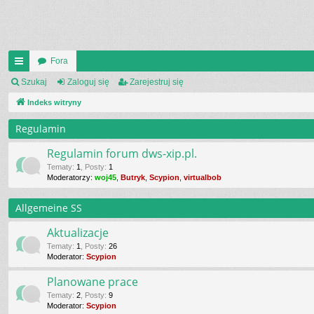
Fora
UI
Szukaj
Zaloguj się
Zarejestruj się
C
Indeks witryny
K
Regulamin
_L
Regulamin forum dws-xip.pl.
IN
Tematy
:
1
,
Posty
:
1
Moderatorzy:
woj45
,
Butryk
,
Scypion
,
virtualbob
K
Allgemeine SS
S
Aktualizacje
Tematy
:
1
,
Posty
:
26
Moderator:
Scypion
Planowane prace
Tematy
:
2
,
Posty
:
9
Moderator:
Scypion