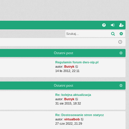
Q
Szukaj
Wy
FA
al
ar
Q
og
ej
uj
es
Ostatni post
si
tru
Regulamin forum dws-xip.pl
W
autor:
Butryk
ę
j
y
14 lis 2012, 22:11
ś
si
w
i
Ostatni post
ę
e
t
Re: kolejna aktualizacja
l
W
autor:
Butryk
n
y
31 sie 2015, 18:32
a
ś
j
w
n
Re: Dostosowanie stron statycz
i
o
W
autor:
virtualbob
e
w
y
27 cze 2022, 21:29
t
s
ś