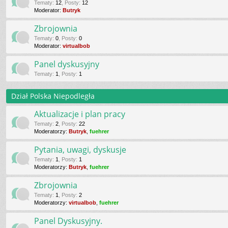
Tematy
:
12
,
Posty
:
12
Moderator:
Butryk
Zbrojownia
Tematy
:
0
,
Posty
:
0
Moderator:
virtualbob
Panel dyskusyjny
Tematy
:
1
,
Posty
:
1
Dział Polska Niepodległa
Aktualizacje i plan pracy
Tematy
:
2
,
Posty
:
22
Moderatorzy:
Butryk
,
fuehrer
Pytania, uwagi, dyskusje
Tematy
:
1
,
Posty
:
1
Moderatorzy:
Butryk
,
fuehrer
Zbrojownia
Tematy
:
1
,
Posty
:
2
Moderatorzy:
virtualbob
,
fuehrer
Panel Dyskusyjny.