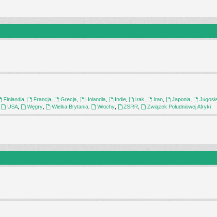
Finlandia
,
Francja
,
Grecja
,
Holandia
,
Indie
,
Irak
,
Iran
,
Japonia
,
Jugosł
,
USA
,
Węgry
,
Wielka Brytania
,
Włochy
,
ZSRR
,
Związek Południowej Afryki