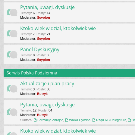
Pytania, uwagi, dyskusje
Tematy
:
6
,
Posty
:
14
Moderator:
Scypion
Ktokolwiek widział, ktokolwiek wie
Tematy
:
7
,
Posty
:
21
Moderator:
Scypion
Panel Dyskusyjny
Tematy
:
0
,
Posty
:
0
Moderator:
Scypion
Serwis Polska Podziemna
Aktualizacje i plan pracy
Tematy
:
3
,
Posty
:
88
Moderator:
Butryk
Pytania, uwagi, dyskusje
Tematy
:
12
,
Posty
:
84
Moderator:
Butryk
Subfora:
Formacje Zbrojne
,
Walka Cywilna
,
Rząd RP/Delegatura
,
Bi
Ktokolwiek widział, ktokolwiek wie