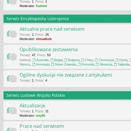
Tematy
:
1
,
Posty
:
1
Moderator:
fuehrer
Serwis Encyklopedia Uzbrojenia
Aktualne prace nad serwisem
Tematy
:
1
,
Posty
:
26
Moderator:
virtualbob
Opublikowane zestawienia
Tematy
:
47
,
Posty
:
53
Subfora:
Australia
,
Belgia
,
Bułgaria
,
Chiny
,
Chorwacja
,
Dania
,
Niemcy
,
Norwegia
,
Nowa Zelandia
,
Rumunia
,
Słowacja
,
Tajlandia
Ogólne dyskusje nie związane z artykułami
Tematy
:
2
,
Posty
:
4
Serwis Ludowe Wojsko Polskie
Aktualizacje
Tematy
:
1
,
Posty
:
11
Moderator:
woj45
Prace nad serwisem