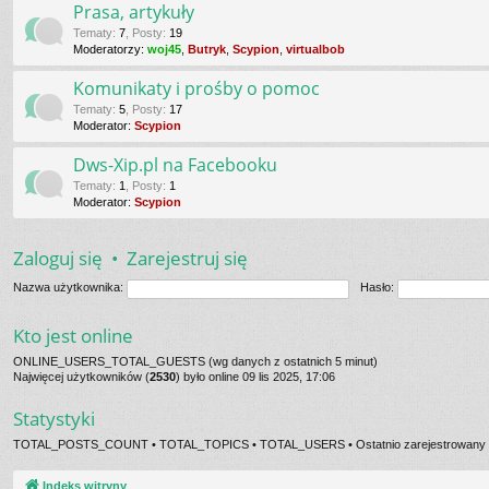
Prasa, artykuły
Tematy
:
7
,
Posty
:
19
Moderatorzy:
woj45
,
Butryk
,
Scypion
,
virtualbob
Komunikaty i prośby o pomoc
Tematy
:
5
,
Posty
:
17
Moderator:
Scypion
Dws-Xip.pl na Facebooku
Tematy
:
1
,
Posty
:
1
Moderator:
Scypion
Zaloguj się
•
Zarejestruj się
Nazwa użytkownika:
Hasło:
Kto jest online
ONLINE_USERS_TOTAL_GUESTS (wg danych z ostatnich 5 minut)
Najwięcej użytkowników (
2530
) było online 09 lis 2025, 17:06
Statystyki
TOTAL_POSTS_COUNT • TOTAL_TOPICS • TOTAL_USERS • Ostatnio zarejestrowany 
Indeks witryny