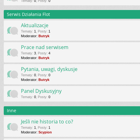
Tematy
:
0
,
Posty
:
0
Serwis Działania Flot
Aktualizacje
Tematy
:
1
,
Posty
:
1
Moderator:
Butryk
Prace nad serwisem
Tematy
:
3
,
Posty
:
4
Moderator:
Butryk
Pytania, uwagi, dyskusje
Tematy
:
0
,
Posty
:
0
Moderator:
Butryk
Panel Dyskusyjny
Tematy
:
0
,
Posty
:
0
Inne
Jeśli nie historia to co?
Tematy
:
1
,
Posty
:
1
Moderator:
Scypion