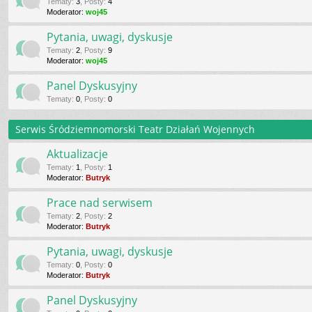
Tematy
:
3
,
Posty
:
4
Moderator:
woj45
Pytania, uwagi, dyskusje
Tematy
:
2
,
Posty
:
9
Moderator:
woj45
Panel Dyskusyjny
Tematy
:
0
,
Posty
:
0
Serwis Śródziemnomorski Teatr Działań Wojennych
Aktualizacje
Tematy
:
1
,
Posty
:
1
Moderator:
Butryk
Prace nad serwisem
Tematy
:
2
,
Posty
:
2
Moderator:
Butryk
Pytania, uwagi, dyskusje
Tematy
:
0
,
Posty
:
0
Moderator:
Butryk
Panel Dyskusyjny