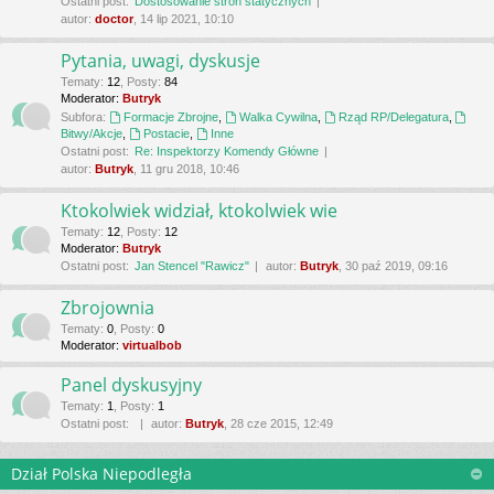
Ostatni post:
Dostosowanie stron statycznych
autor:
doctor
, 14 lip 2021, 10:10
Pytania, uwagi, dyskusje
Tematy
:
12
,
Posty
:
84
Moderator:
Butryk
Subfora:
Formacje Zbrojne
,
Walka Cywilna
,
Rząd RP/Delegatura
,
Bitwy/Akcje
,
Postacie
,
Inne
Ostatni post:
Re: Inspektorzy Komendy Główne
autor:
Butryk
, 11 gru 2018, 10:46
Ktokolwiek widział, ktokolwiek wie
Tematy
:
12
,
Posty
:
12
Moderator:
Butryk
Ostatni post:
Jan Stencel "Rawicz"
autor:
Butryk
, 30 paź 2019, 09:16
Zbrojownia
Tematy
:
0
,
Posty
:
0
Moderator:
virtualbob
Panel dyskusyjny
Tematy
:
1
,
Posty
:
1
Ostatni post:
autor:
Butryk
, 28 cze 2015, 12:49
Dział Polska Niepodległa