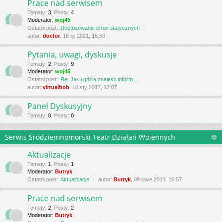
Prace nad serwisem
Tematy
:
3
,
Posty
:
4
Moderator:
woj45
Ostatni post:
Dostosowanie stron statycznych
autor:
doctor
, 16 lip 2021, 15:50
Pytania, uwagi, dyskusje
Tematy
:
2
,
Posty
:
9
Moderator:
woj45
Ostatni post:
Re: Jak i gdzie znalesc inform
autor:
virtualbob
, 10 sty 2017, 12:07
Panel Dyskusyjny
Tematy
:
0
,
Posty
:
0
Serwis Śródziemnomorski Teatr Działań Wojennych
Aktualizacje
Tematy
:
1
,
Posty
:
1
Moderator:
Butryk
Ostatni post:
Aktualizacje.
autor:
Butryk
, 09 kwie 2013, 16:57
Prace nad serwisem
Tematy
:
2
,
Posty
:
2
Moderator:
Butryk