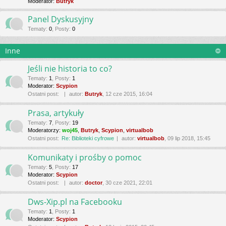
Moderator:
Butryk
Panel Dyskusyjny
Tematy
:
0
,
Posty
:
0
Inne
Jeśli nie historia to co?
Tematy
:
1
,
Posty
:
1
Moderator:
Scypion
Ostatni post:
autor:
Butryk
, 12 cze 2015, 16:04
Prasa, artykuły
Tematy
:
7
,
Posty
:
19
Moderatorzy:
woj45
,
Butryk
,
Scypion
,
virtualbob
Ostatni post:
Re: Biblioteki cyfrowe
autor:
virtualbob
, 09 lip 2018, 15:45
Komunikaty i prośby o pomoc
Tematy
:
5
,
Posty
:
17
Moderator:
Scypion
Ostatni post:
autor:
doctor
, 30 cze 2021, 22:01
Dws-Xip.pl na Facebooku
Tematy
:
1
,
Posty
:
1
Moderator:
Scypion