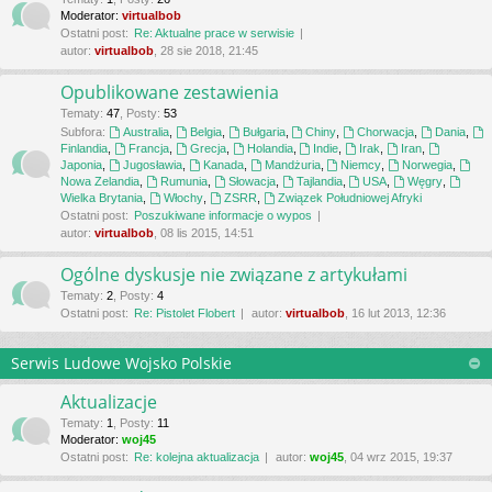
Moderator:
virtualbob
Ostatni post:
Re: Aktualne prace w serwisie
autor:
virtualbob
, 28 sie 2018, 21:45
Opublikowane zestawienia
Tematy
:
47
,
Posty
:
53
Subfora:
Australia
,
Belgia
,
Bułgaria
,
Chiny
,
Chorwacja
,
Dania
,
Finlandia
,
Francja
,
Grecja
,
Holandia
,
Indie
,
Irak
,
Iran
,
Japonia
,
Jugosławia
,
Kanada
,
Mandżuria
,
Niemcy
,
Norwegia
,
Nowa Zelandia
,
Rumunia
,
Słowacja
,
Tajlandia
,
USA
,
Węgry
,
Wielka Brytania
,
Włochy
,
ZSRR
,
Związek Południowej Afryki
Ostatni post:
Poszukiwane informacje o wypos
autor:
virtualbob
, 08 lis 2015, 14:51
Ogólne dyskusje nie związane z artykułami
Tematy
:
2
,
Posty
:
4
Ostatni post:
Re: Pistolet Flobert
autor:
virtualbob
, 16 lut 2013, 12:36
Serwis Ludowe Wojsko Polskie
Aktualizacje
Tematy
:
1
,
Posty
:
11
Moderator:
woj45
Ostatni post:
Re: kolejna aktualizacja
autor:
woj45
, 04 wrz 2015, 19:37