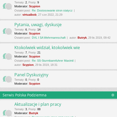
Tematy
:
2
,
Posty
:
9
Moderator:
Scypion
Ostatni post:
Re: Dostosowanie stron statycz
autor:
virtualbob
, 27 cze 2022, 21:29
Pytania, uwagi, dyskusje
Tematy
:
6
,
Posty
:
14
Moderator:
Scypion
Ostatni post:
DVL I SA Wehrmannschaft
autor:
Butryk
, 29 lis 2019, 09:42
Ktokolwiek widział, ktokolwiek wie
Tematy
:
7
,
Posty
:
21
Moderator:
Scypion
Ostatni post:
Re: SS-Sturmbannfuhrer Maximil
autor:
Scypion
, 29 lis 2019, 18:31
Panel Dyskusyjny
Tematy
:
0
,
Posty
:
0
Moderator:
Scypion
Serwis Polska Podziemna
Aktualizacje i plan pracy
Tematy
:
3
,
Posty
:
88
Moderator:
Butryk