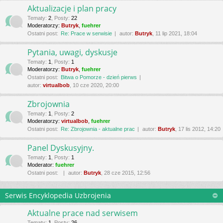
Aktualizacje i plan pracy
Tematy
:
2
,
Posty
:
22
Moderatorzy:
Butryk
,
fuehrer
Ostatni post:
Re: Prace w serwisie
autor:
Butryk
, 11 lip 2021, 18:04
Pytania, uwagi, dyskusje
Tematy
:
1
,
Posty
:
1
Moderatorzy:
Butryk
,
fuehrer
Ostatni post:
Bitwa o Pomorze - dzień pierws
autor:
virtualbob
, 10 cze 2020, 20:00
Zbrojownia
Tematy
:
1
,
Posty
:
2
Moderatorzy:
virtualbob
,
fuehrer
Ostatni post:
Re: Zbrojownia - aktualne prac
autor:
Butryk
, 17 lis 2012, 14:20
Panel Dyskusyjny.
Tematy
:
1
,
Posty
:
1
Moderator:
fuehrer
Ostatni post:
autor:
Butryk
, 28 cze 2015, 12:56
Serwis Encyklopedia Uzbrojenia
Aktualne prace nad serwisem
Tematy
:
1
,
Posty
:
26