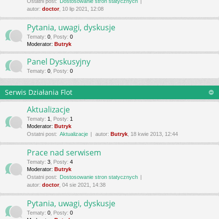
Ostatni post:
Dostosowanie stron statycznych
autor:
doctor
, 10 lip 2021, 12:08
Pytania, uwagi, dyskusje
Tematy
:
0
,
Posty
:
0
Moderator:
Butryk
Panel Dyskusyjny
Tematy
:
0
,
Posty
:
0
Serwis Działania Flot
Aktualizacje
Tematy
:
1
,
Posty
:
1
Moderator:
Butryk
Ostatni post:
Aktualizacje
autor:
Butryk
, 18 kwie 2013, 12:44
Prace nad serwisem
Tematy
:
3
,
Posty
:
4
Moderator:
Butryk
Ostatni post:
Dostosowanie stron statycznych
autor:
doctor
, 04 sie 2021, 14:38
Pytania, uwagi, dyskusje
Tematy
:
0
,
Posty
:
0