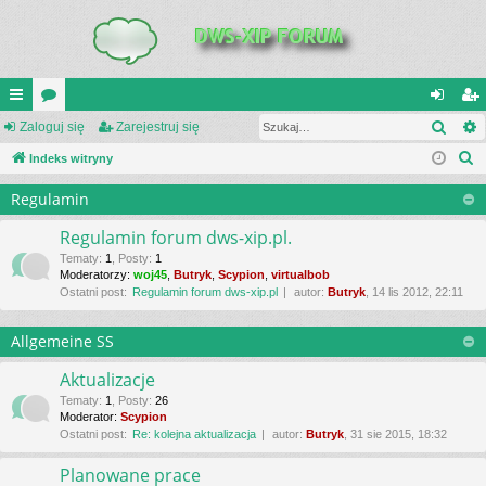
Szuk
UI
Zaloguj się
or
Zarejestruj się
al
ar
S
C
Indeks witryny
a
og
ej
z
K
uj
es
Regulamin
u
_L
si
tru
k
Regulamin forum dws-xip.pl.
a
IN
ę
j
Tematy
:
1
,
Posty
:
1
Moderatorzy:
woj45
,
Butryk
,
Scypion
,
virtualbob
j
K
si
Ostatni post:
Regulamin forum dws-xip.pl
autor:
Butryk
, 14 lis 2012, 22:11
S
ę
Allgemeine SS
Aktualizacje
Tematy
:
1
,
Posty
:
26
Moderator:
Scypion
Ostatni post:
Re: kolejna aktualizacja
autor:
Butryk
, 31 sie 2015, 18:32
Planowane prace