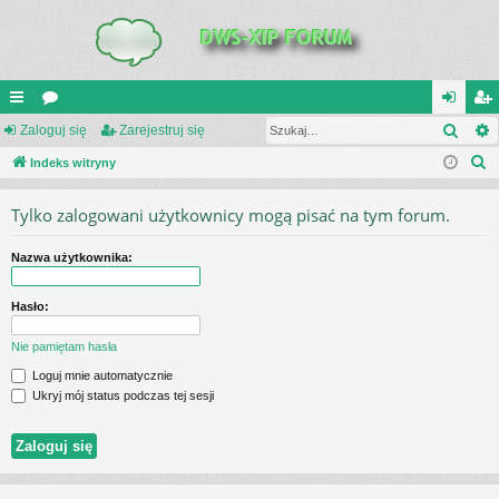
Szuk
UI
Zaloguj się
or
Zarejestruj się
al
ar
S
C
Indeks witryny
a
og
ej
z
K
uj
es
Tylko zalogowani użytkownicy mogą pisać na tym forum.
u
_L
si
tru
k
Nazwa użytkownika:
a
IN
ę
j
j
K
si
Hasło:
S
ę
Nie pamiętam hasła
Loguj mnie automatycznie
Ukryj mój status podczas tej sesji