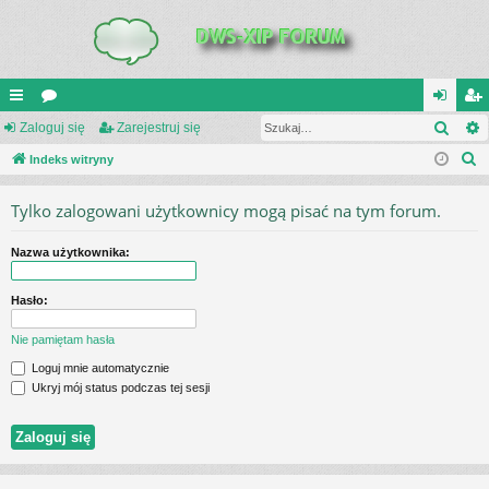
Szuk
UI
Zaloguj się
or
Zarejestruj się
al
ar
S
C
Indeks witryny
a
og
ej
z
K
uj
es
Tylko zalogowani użytkownicy mogą pisać na tym forum.
u
_L
si
tru
k
Nazwa użytkownika:
a
IN
ę
j
j
K
si
Hasło:
S
ę
Nie pamiętam hasła
Loguj mnie automatycznie
Ukryj mój status podczas tej sesji