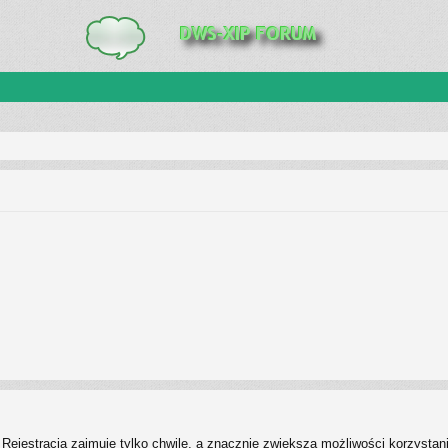
Rejestracja zajmuje tylko chwilę, a znacznie zwiększa możliwości korzystan