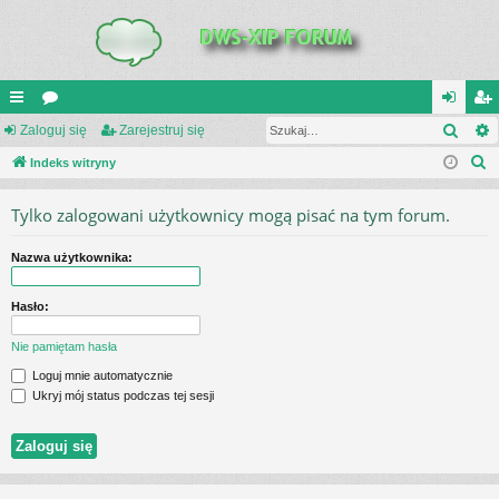
Szuk
UI
Zaloguj się
or
Zarejestruj się
al
ar
S
C
Indeks witryny
a
og
ej
z
K
uj
es
Tylko zalogowani użytkownicy mogą pisać na tym forum.
u
_L
si
tru
k
Nazwa użytkownika:
a
IN
ę
j
j
K
si
Hasło:
S
ę
Nie pamiętam hasła
Loguj mnie automatycznie
Ukryj mój status podczas tej sesji