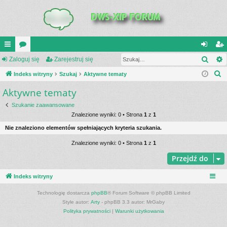
Szuk
UI
Zaloguj się
or
Zarejestruj się
al
ar
S
C
Indeks witryny
a
Szukaj
Aktywne tematy
og
ej
z
Aktywne tematy
K
uj
es
u
_L
si
tru
Szukanie zaawansowane
k
Znalezione wyniki: 0 • Strona
1
z
1
a
IN
ę
j
Nie znaleziono elementów spełniających kryteria szukania.
j
K
si
Znalezione wyniki: 0 • Strona
1
z
1
S
ę
Przejdź do
Indeks witryny
Technologię dostarcza
phpBB
® Forum Software © phpBB Limited
Style autor:
Arty
- phpBB 3.3 autor: MrGaby
Polityka prywatności
|
Warunki użytkowania