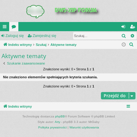
Szuk
UI
Zaloguj się
or
Zarejestruj się
al
ar
S
C
Indeks witryny
a
Szukaj
Aktywne tematy
og
ej
z
Aktywne tematy
K
uj
es
u
_L
si
tru
Szukanie zaawansowane
k
Znalezione wyniki: 0 • Strona
1
z
1
a
IN
ę
j
Nie znaleziono elementów spełniających kryteria szukania.
j
K
si
Znalezione wyniki: 0 • Strona
1
z
1
S
ę
Przejdź do
Indeks witryny
Technologię dostarcza
phpBB
® Forum Software © phpBB Limited
Style autor:
Arty
- phpBB 3.3 autor: MrGaby
Polityka prywatności
|
Warunki użytkowania