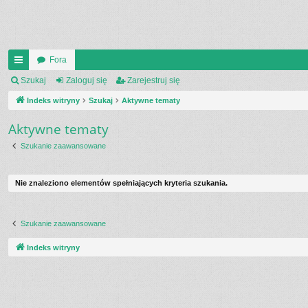
Fora
UI
Szukaj
Zaloguj się
Zarejestruj się
C
Indeks witryny
Szukaj
Aktywne tematy
K
Aktywne tematy
_L
Szukanie zaawansowane
IN
K
Nie znaleziono elementów spełniających kryteria szukania.
S
Szukanie zaawansowane
Indeks witryny