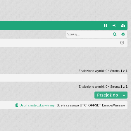
Q
Szukaj
Wy
FA
al
ar
Q
og
ej
uj
es
si
tru
ę
j
Znalezione wyniki: 0 • Strona
1
z
1
si
ę
Znalezione wyniki: 0 • Strona
1
z
1
Przejdź do
Usuń ciasteczka witryny
Strefa czasowa UTC_OFFSET Europe/Warsaw