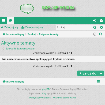
Szuk
UI
Zaloguj się
or
Zarejestruj się
al
ar
S
C
Indeks witryny
a
Szukaj
Aktywne tematy
og
ej
z
Aktywne tematy
K
uj
es
u
_L
si
tru
Szukanie zaawansowane
k
Znalezione wyniki: 0 • Strona
1
z
1
a
IN
ę
j
Nie znaleziono elementów spełniających kryteria szukania.
j
K
si
Znalezione wyniki: 0 • Strona
1
z
1
S
ę
Przejdź do
Indeks witryny
Technologię dostarcza
phpBB
® Forum Software © phpBB Limited
Style autor:
Arty
- phpBB 3.3 autor: MrGaby
Polityka prywatności
|
Warunki użytkowania