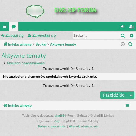
Szuk
UI
Zaloguj się
or
Zarejestruj się
al
ar
S
C
Indeks witryny
a
Szukaj
Aktywne tematy
og
ej
z
Aktywne tematy
K
uj
es
u
_L
si
tru
Szukanie zaawansowane
k
Znalezione wyniki: 0 • Strona
1
z
1
a
IN
ę
j
Nie znaleziono elementów spełniających kryteria szukania.
j
K
si
Znalezione wyniki: 0 • Strona
1
z
1
S
ę
Przejdź do
Indeks witryny
Technologię dostarcza
phpBB
® Forum Software © phpBB Limited
Style autor:
Arty
- phpBB 3.3 autor: MrGaby
Polityka prywatności
|
Warunki użytkowania