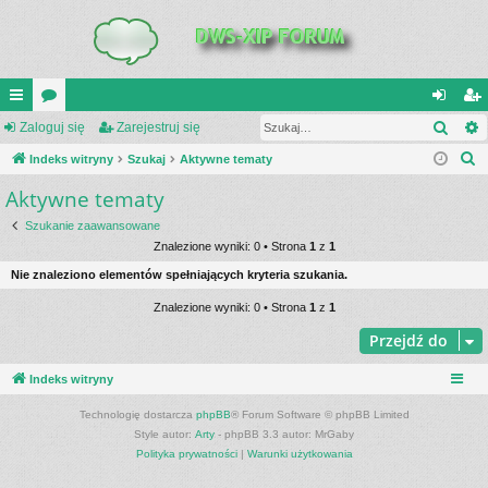
Szuk
UI
Zaloguj się
or
Zarejestruj się
al
ar
S
C
Indeks witryny
a
Szukaj
Aktywne tematy
og
ej
z
Aktywne tematy
K
uj
es
u
_L
si
tru
Szukanie zaawansowane
k
Znalezione wyniki: 0 • Strona
1
z
1
a
IN
ę
j
Nie znaleziono elementów spełniających kryteria szukania.
j
K
si
Znalezione wyniki: 0 • Strona
1
z
1
S
ę
Przejdź do
Indeks witryny
Technologię dostarcza
phpBB
® Forum Software © phpBB Limited
Style autor:
Arty
- phpBB 3.3 autor: MrGaby
Polityka prywatności
|
Warunki użytkowania