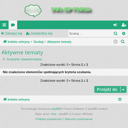
Szuk
UI
Zaloguj się
or
Zarejestruj się
al
ar
S
C
Indeks witryny
a
Szukaj
Aktywne tematy
og
ej
z
Aktywne tematy
K
uj
es
u
_L
si
tru
Szukanie zaawansowane
k
Znalezione wyniki: 0 • Strona
1
z
1
a
IN
ę
j
Nie znaleziono elementów spełniających kryteria szukania.
j
K
si
Znalezione wyniki: 0 • Strona
1
z
1
S
ę
Przejdź do
Indeks witryny
Technologię dostarcza
phpBB
® Forum Software © phpBB Limited
Style autor:
Arty
- phpBB 3.3 autor: MrGaby
Polityka prywatności
|
Warunki użytkowania