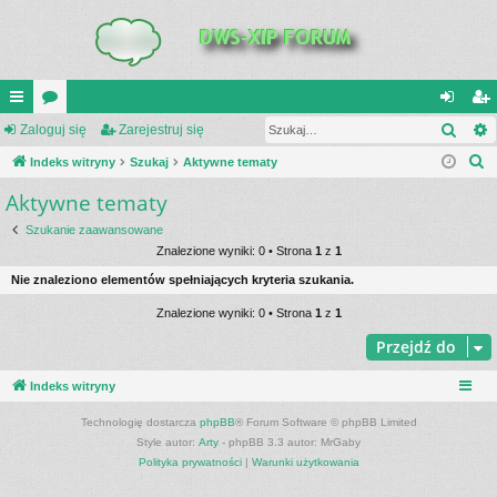
Szuk
UI
Zaloguj się
or
Zarejestruj się
al
ar
S
C
Indeks witryny
a
Szukaj
Aktywne tematy
og
ej
z
Aktywne tematy
K
uj
es
u
_L
si
tru
Szukanie zaawansowane
k
Znalezione wyniki: 0 • Strona
1
z
1
a
IN
ę
j
Nie znaleziono elementów spełniających kryteria szukania.
j
K
si
Znalezione wyniki: 0 • Strona
1
z
1
S
ę
Przejdź do
Indeks witryny
Technologię dostarcza
phpBB
® Forum Software © phpBB Limited
Style autor:
Arty
- phpBB 3.3 autor: MrGaby
Polityka prywatności
|
Warunki użytkowania