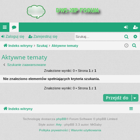
Szuk
UI
Zaloguj się
or
Zarejestruj się
al
ar
S
C
Indeks witryny
a
Szukaj
Aktywne tematy
og
ej
z
Aktywne tematy
K
uj
es
u
_L
si
tru
Szukanie zaawansowane
k
Znalezione wyniki: 0 • Strona
1
z
1
a
IN
ę
j
Nie znaleziono elementów spełniających kryteria szukania.
j
K
si
Znalezione wyniki: 0 • Strona
1
z
1
S
ę
Przejdź do
Indeks witryny
Technologię dostarcza
phpBB
® Forum Software © phpBB Limited
Style autor:
Arty
- phpBB 3.3 autor: MrGaby
Polityka prywatności
|
Warunki użytkowania