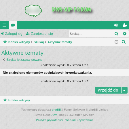
Szuk
UI
Zaloguj się
or
Zarejestruj się
al
ar
S
C
Indeks witryny
a
Szukaj
Aktywne tematy
og
ej
z
Aktywne tematy
K
uj
es
u
_L
si
tru
Szukanie zaawansowane
k
Znalezione wyniki: 0 • Strona
1
z
1
a
IN
ę
j
Nie znaleziono elementów spełniających kryteria szukania.
j
K
si
Znalezione wyniki: 0 • Strona
1
z
1
S
ę
Przejdź do
Indeks witryny
Technologię dostarcza
phpBB
® Forum Software © phpBB Limited
Style autor:
Arty
- phpBB 3.3 autor: MrGaby
Polityka prywatności
|
Warunki użytkowania