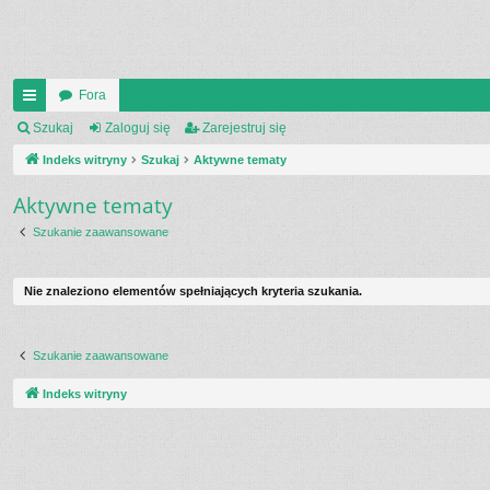
Fora
UI
Szukaj
Zaloguj się
Zarejestruj się
C
Indeks witryny
Szukaj
Aktywne tematy
K
Aktywne tematy
_L
Szukanie zaawansowane
IN
K
Nie znaleziono elementów spełniających kryteria szukania.
S
Szukanie zaawansowane
Indeks witryny