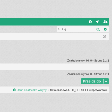
Q
Szukaj
Wy
FA
al
ar
Q
og
ej
uj
es
si
tru
ę
j
Znalezione wyniki: 0 • Strona
1
z
1
si
ę
Znalezione wyniki: 0 • Strona
1
z
1
Przejdź do
Usuń ciasteczka witryny
Strefa czasowa UTC_OFFSET Europe/Warsaw