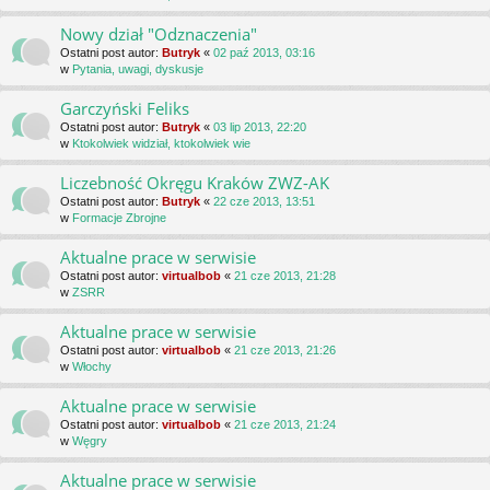
Nowy dział "Odznaczenia"
Ostatni post autor:
Butryk
«
02 paź 2013, 03:16
w
Pytania, uwagi, dyskusje
Garczyński Feliks
Ostatni post autor:
Butryk
«
03 lip 2013, 22:20
w
Ktokolwiek widział, ktokolwiek wie
Liczebność Okręgu Kraków ZWZ-AK
Ostatni post autor:
Butryk
«
22 cze 2013, 13:51
w
Formacje Zbrojne
Aktualne prace w serwisie
Ostatni post autor:
virtualbob
«
21 cze 2013, 21:28
w
ZSRR
Aktualne prace w serwisie
Ostatni post autor:
virtualbob
«
21 cze 2013, 21:26
w
Włochy
Aktualne prace w serwisie
Ostatni post autor:
virtualbob
«
21 cze 2013, 21:24
w
Węgry
Aktualne prace w serwisie