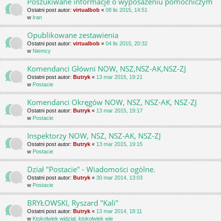
Poszukiwane informacje o wyposażeniu pomocniczym
Ostatni post autor:
virtualbob
«
08 lis 2015, 14:51
w
Iran
Opublikowane zestawienia
Ostatni post autor:
virtualbob
«
04 lis 2015, 20:32
w
Niemcy
Komendanci Główni NOW, NSZ,NSZ-AK,NSZ-ZJ
Ostatni post autor:
Butryk
«
13 mar 2015, 19:21
w
Postacie
Komendanci Okręgów NOW, NSZ, NSZ-AK, NSZ-ZJ
Ostatni post autor:
Butryk
«
13 mar 2015, 19:17
w
Postacie
Inspektorzy NOW, NSZ, NSZ-AK, NSZ-ZJ
Ostatni post autor:
Butryk
«
13 mar 2015, 19:15
w
Postacie
Dział "Postacie" - Wiadomości ogólne.
Ostatni post autor:
Butryk
«
30 mar 2014, 13:03
w
Postacie
BRYŁOWSKI, Ryszard "Kali"
Ostatni post autor:
Butryk
«
13 mar 2014, 18:11
w
Ktokolwiek widział, ktokolwiek wie