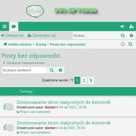
Szuk
UI
Zaloguj się
or
Zarejestruj się
al
ar
S
C
Indeks witryny
a
Szukaj
Posty bez odpowiedzi
og
ej
z
Posty bez odpowiedzi
K
uj
es
u
_L
si
tru
Szukanie zaawansowane
k
Szukaj
Wyszukiwanie zaawansowane
a
IN
ę
j
j
2
1
Następna
Znalezione wyniki: 77
K
si
S
ę
Tematy
Dostosowanie stron statycznych do komórek
Ostatni post autor:
doctor
«
04 sie 2021, 14:38
w
Prace nad serwisem
Dostosowanie stron statycznych do komórek
Ostatni post autor:
doctor
«
16 lip 2021, 15:50
w
Prace nad serwisem