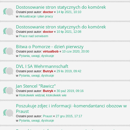
Dostosowanie stron statycznych do komórek
Ostatni post autor:
doctor
«
14 lip 2021, 10:10
w
Aktualizacje i plan pracy
Dostosowanie stron statycznych do komórek
Ostatni post autor:
doctor
«
10 lip 2021, 12:08
w
Prace nad serwisem
Bitwa o Pomorze - dzień pierwszy
Ostatni post autor:
virtualbob
«
10 cze 2020, 20:00
w
Pytania, uwagi, dyskusje
DVL I SA Wehrmannschaft
Ostatni post autor:
Butryk
«
29 lis 2019, 09:42
w
Pytania, uwagi, dyskusje
Jan Stencel "Rawicz"
Ostatni post autor:
Butryk
«
30 paź 2019, 09:16
w
Ktokolwiek widział, ktokolwiek wie
Poszukuje zdjec i informacji -komendantanci obozow w
Praust
Ostatni post autor:
Praust
«
27 gru 2015, 17:17
w
Pytania, uwagi, dyskusje