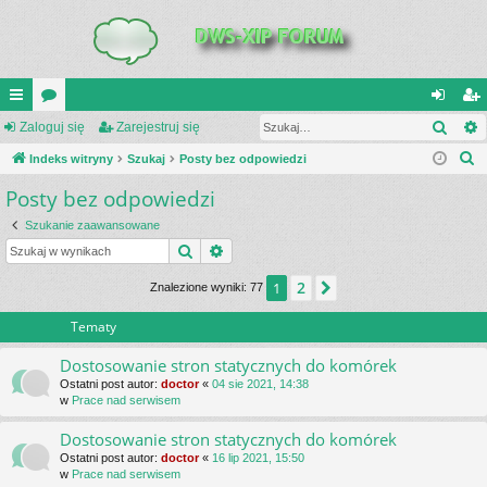
Szuk
UI
Zaloguj się
or
Zarejestruj się
al
ar
S
C
Indeks witryny
a
Szukaj
Posty bez odpowiedzi
og
ej
z
Posty bez odpowiedzi
K
uj
es
u
_L
si
tru
Szukanie zaawansowane
k
Szukaj
Wyszukiwanie zaawansowane
a
IN
ę
j
j
2
1
Następna
Znalezione wyniki: 77
K
si
S
ę
Tematy
Dostosowanie stron statycznych do komórek
Ostatni post autor:
doctor
«
04 sie 2021, 14:38
w
Prace nad serwisem
Dostosowanie stron statycznych do komórek
Ostatni post autor:
doctor
«
16 lip 2021, 15:50
w
Prace nad serwisem