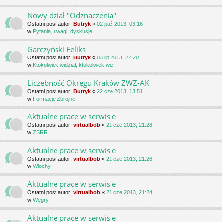
Nowy dział "Odznaczenia"
Ostatni post autor:
Butryk
«
02 paź 2013, 03:16
w
Pytania, uwagi, dyskusje
Garczyński Feliks
Ostatni post autor:
Butryk
«
03 lip 2013, 22:20
w
Ktokolwiek widział, ktokolwiek wie
Liczebność Okręgu Kraków ZWZ-AK
Ostatni post autor:
Butryk
«
22 cze 2013, 13:51
w
Formacje Zbrojne
Aktualne prace w serwisie
Ostatni post autor:
virtualbob
«
21 cze 2013, 21:28
w
ZSRR
Aktualne prace w serwisie
Ostatni post autor:
virtualbob
«
21 cze 2013, 21:26
w
Włochy
Aktualne prace w serwisie
Ostatni post autor:
virtualbob
«
21 cze 2013, 21:24
w
Węgry
Aktualne prace w serwisie