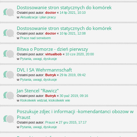
Dostosowanie stron statycznych do komórek
Ostatni post autor:
doctor
«
14 lip 2021, 10:10
w
Aktualizacje i plan pracy
Dostosowanie stron statycznych do komórek
Ostatni post autor:
doctor
«
10 lip 2021, 12:08
w
Prace nad serwisem
Bitwa o Pomorze - dzień pierwszy
Ostatni post autor:
virtualbob
«
10 cze 2020, 20:00
w
Pytania, uwagi, dyskusje
DVL I SA Wehrmannschaft
Ostatni post autor:
Butryk
«
29 lis 2019, 09:42
w
Pytania, uwagi, dyskusje
Jan Stencel "Rawicz"
Ostatni post autor:
Butryk
«
30 paź 2019, 09:16
w
Ktokolwiek widział, ktokolwiek wie
Poszukuje zdjec i informacji -komendantanci obozow w
Praust
Ostatni post autor:
Praust
«
27 gru 2015, 17:17
w
Pytania, uwagi, dyskusje