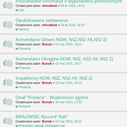
Poszukiwane informacje o wyposażeniu pomocniczym
Ostatni post autor:
virtualbob
«
08 lis 2015, 14:51
w
Iran
Opublikowane zestawienia
Ostatni post autor:
virtualbob
«
04 lis 2015, 20:32
w
Niemcy
Komendanci Główni NOW, NSZ,NSZ-AK,NSZ-ZJ
Ostatni post autor:
Butryk
«
13 mar 2015, 19:21
w
Postacie
Komendanci Okręgów NOW, NSZ, NSZ-AK, NSZ-ZJ
Ostatni post autor:
Butryk
«
13 mar 2015, 19:17
w
Postacie
Inspektorzy NOW, NSZ, NSZ-AK, NSZ-ZJ
Ostatni post autor:
Butryk
«
13 mar 2015, 19:15
w
Postacie
Dział "Postacie" - Wiadomości ogólne.
Ostatni post autor:
Butryk
«
30 mar 2014, 13:03
w
Postacie
BRYŁOWSKI, Ryszard "Kali"
Ostatni post autor:
Butryk
«
13 mar 2014, 18:11
w
Ktokolwiek widział, ktokolwiek wie