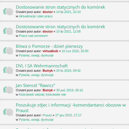
Dostosowanie stron statycznych do komórek
Ostatni post autor:
doctor
«
14 lip 2021, 10:10
w
Aktualizacje i plan pracy
Dostosowanie stron statycznych do komórek
Ostatni post autor:
doctor
«
10 lip 2021, 12:08
w
Prace nad serwisem
Bitwa o Pomorze - dzień pierwszy
Ostatni post autor:
virtualbob
«
10 cze 2020, 20:00
w
Pytania, uwagi, dyskusje
DVL I SA Wehrmannschaft
Ostatni post autor:
Butryk
«
29 lis 2019, 09:42
w
Pytania, uwagi, dyskusje
Jan Stencel "Rawicz"
Ostatni post autor:
Butryk
«
30 paź 2019, 09:16
w
Ktokolwiek widział, ktokolwiek wie
Poszukuje zdjec i informacji -komendantanci obozow w
Praust
Ostatni post autor:
Praust
«
27 gru 2015, 17:17
w
Pytania, uwagi, dyskusje