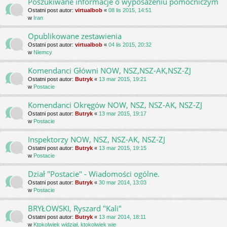
Poszukiwane informacje o wyposażeniu pomocniczym
Ostatni post autor:
virtualbob
«
08 lis 2015, 14:51
w
Iran
Opublikowane zestawienia
Ostatni post autor:
virtualbob
«
04 lis 2015, 20:32
w
Niemcy
Komendanci Główni NOW, NSZ,NSZ-AK,NSZ-ZJ
Ostatni post autor:
Butryk
«
13 mar 2015, 19:21
w
Postacie
Komendanci Okręgów NOW, NSZ, NSZ-AK, NSZ-ZJ
Ostatni post autor:
Butryk
«
13 mar 2015, 19:17
w
Postacie
Inspektorzy NOW, NSZ, NSZ-AK, NSZ-ZJ
Ostatni post autor:
Butryk
«
13 mar 2015, 19:15
w
Postacie
Dział "Postacie" - Wiadomości ogólne.
Ostatni post autor:
Butryk
«
30 mar 2014, 13:03
w
Postacie
BRYŁOWSKI, Ryszard "Kali"
Ostatni post autor:
Butryk
«
13 mar 2014, 18:11
w
Ktokolwiek widział, ktokolwiek wie