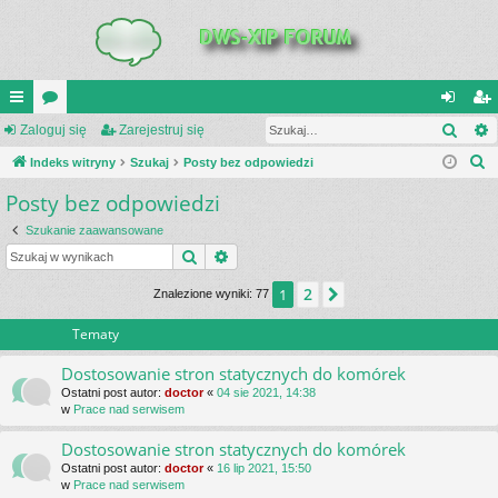
Szuk
UI
Zaloguj się
or
Zarejestruj się
al
ar
S
C
Indeks witryny
a
Szukaj
Posty bez odpowiedzi
og
ej
z
Posty bez odpowiedzi
K
uj
es
u
_L
si
tru
Szukanie zaawansowane
k
Szukaj
Wyszukiwanie zaawansowane
a
IN
ę
j
j
2
1
Następna
Znalezione wyniki: 77
K
si
S
ę
Tematy
Dostosowanie stron statycznych do komórek
Ostatni post autor:
doctor
«
04 sie 2021, 14:38
w
Prace nad serwisem
Dostosowanie stron statycznych do komórek
Ostatni post autor:
doctor
«
16 lip 2021, 15:50
w
Prace nad serwisem