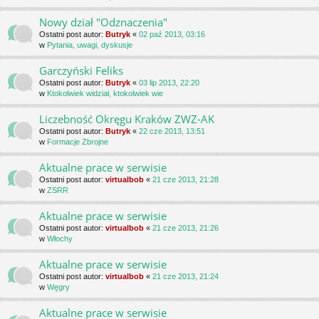
Nowy dział "Odznaczenia"
Ostatni post autor:
Butryk
«
02 paź 2013, 03:16
w
Pytania, uwagi, dyskusje
Garczyński Feliks
Ostatni post autor:
Butryk
«
03 lip 2013, 22:20
w
Ktokolwiek widział, ktokolwiek wie
Liczebność Okręgu Kraków ZWZ-AK
Ostatni post autor:
Butryk
«
22 cze 2013, 13:51
w
Formacje Zbrojne
Aktualne prace w serwisie
Ostatni post autor:
virtualbob
«
21 cze 2013, 21:28
w
ZSRR
Aktualne prace w serwisie
Ostatni post autor:
virtualbob
«
21 cze 2013, 21:26
w
Włochy
Aktualne prace w serwisie
Ostatni post autor:
virtualbob
«
21 cze 2013, 21:24
w
Węgry
Aktualne prace w serwisie