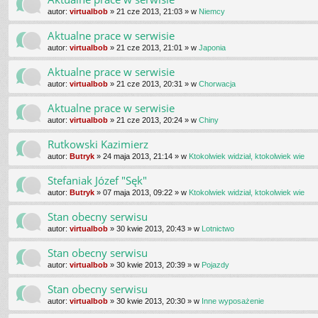
autor:
virtualbob
»
21 cze 2013, 21:03
» w
Niemcy
Aktualne prace w serwisie
autor:
virtualbob
»
21 cze 2013, 21:01
» w
Japonia
Aktualne prace w serwisie
autor:
virtualbob
»
21 cze 2013, 20:31
» w
Chorwacja
Aktualne prace w serwisie
autor:
virtualbob
»
21 cze 2013, 20:24
» w
Chiny
Rutkowski Kazimierz
autor:
Butryk
»
24 maja 2013, 21:14
» w
Ktokolwiek widział, ktokolwiek wie
Stefaniak Józef "Sęk"
autor:
Butryk
»
07 maja 2013, 09:22
» w
Ktokolwiek widział, ktokolwiek wie
Stan obecny serwisu
autor:
virtualbob
»
30 kwie 2013, 20:43
» w
Lotnictwo
Stan obecny serwisu
autor:
virtualbob
»
30 kwie 2013, 20:39
» w
Pojazdy
Stan obecny serwisu
autor:
virtualbob
»
30 kwie 2013, 20:30
» w
Inne wyposażenie