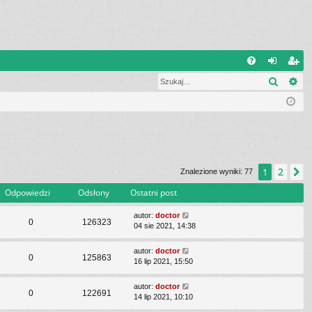
Q
Szukaj
Wy
FA
al
ar
Q
og
ej
uj
es
si
tru
ę
j
2
1
N
Znalezione wyniki: 77
si
Odpowiedzi
Odsłony
Ostatni post
ę
autor:
doctor
0
126323
04 sie 2021, 14:38
autor:
doctor
0
125863
16 lip 2021, 15:50
autor:
doctor
0
122691
14 lip 2021, 10:10