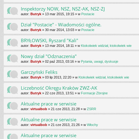
Inspektorzy NOW, NSZ, NSZ-AK, NSZ-ZJ
autor:
Butryk
»
13 mar 2015, 19:15
» w
Postacie
Dział "Postacie" - Wiadomości ogólne.
autor:
Butryk
»
30 mar 2014, 13:03
» w
Postacie
BRYŁOWSKI, Ryszard "Kali"
autor:
Butryk
»
13 mar 2014, 18:11
» w
Ktokolwiek widział, ktokolwiek wie
Nowy dział "Odznaczenia"
autor:
Butryk
»
02 paź 2013, 03:16
» w
Pytania, uwagi, dyskusje
Garczyński Feliks
autor:
Butryk
»
03 lip 2013, 22:20
» w
Ktokolwiek widział, ktokolwiek wie
Liczebność Okręgu Kraków ZWZ-AK
autor:
Butryk
»
22 cze 2013, 13:51
» w
Formacje Zbrojne
Aktualne prace w serwisie
autor:
virtualbob
»
21 cze 2013, 21:28
» w
ZSRR
Aktualne prace w serwisie
autor:
virtualbob
»
21 cze 2013, 21:26
» w
Włochy
Aktualne prace w serwisie