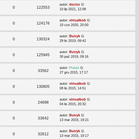
autor:
doctor
0
122553
10 lip 2021, 12:08
autor:
virtualbob
0
124176
10 cze 2020, 20:00
autor:
Butryk
0
130324
29 lis 2019, 09:42
autor:
Butryk
0
125945
30 paź 2019, 09:16
autor:
Praust
0
33562
27 gru 2015, 17:17
autor:
virtualbob
0
130805
08 lis 2015, 14:51
autor:
virtualbob
0
24698
04 lis 2015, 20:32
autor:
Butryk
0
33642
13 mar 2015, 19:21
autor:
Butryk
0
32612
13 mar 2015, 19:17