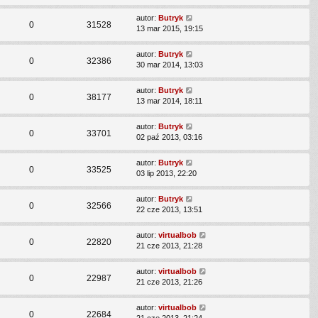
autor:
Butryk
0
31528
13 mar 2015, 19:15
autor:
Butryk
0
32386
30 mar 2014, 13:03
autor:
Butryk
0
38177
13 mar 2014, 18:11
autor:
Butryk
0
33701
02 paź 2013, 03:16
autor:
Butryk
0
33525
03 lip 2013, 22:20
autor:
Butryk
0
32566
22 cze 2013, 13:51
autor:
virtualbob
0
22820
21 cze 2013, 21:28
autor:
virtualbob
0
22987
21 cze 2013, 21:26
autor:
virtualbob
0
22684