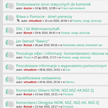
Dostosowanie stron statycznych do komórek
autor:
doctor
»
10 lip 2021, 12:08
» w
Prace nad serwisem
Bitwa o Pomorze - dzień pierwszy
autor:
virtualbob
»
10 cze 2020, 20:00
» w
Pytania, uwagi, dyskusje
DVL I SA Wehrmannschaft
autor:
Butryk
»
29 lis 2019, 09:42
» w
Pytania, uwagi, dyskusje
Jan Stencel "Rawicz"
autor:
Butryk
»
30 paź 2019, 09:16
» w
Ktokolwiek widział, ktokolwiek wie
Poszukuje zdjec i informacji -komendantanci obozow w
autor:
Praust
»
27 gru 2015, 17:17
» w
Pytania, uwagi, dyskusje
Poszukiwane informacje o wyposażeniu pomocniczym
autor:
virtualbob
»
08 lis 2015, 14:51
» w
Iran
Opublikowane zestawienia
autor:
virtualbob
»
04 lis 2015, 20:32
» w
Niemcy
Komendanci Główni NOW, NSZ,NSZ-AK,NSZ-ZJ
autor:
Butryk
»
13 mar 2015, 19:21
» w
Postacie
Komendanci Okręgów NOW, NSZ, NSZ-AK, NSZ-ZJ
autor:
Butryk
»
13 mar 2015, 19:17
» w
Postacie