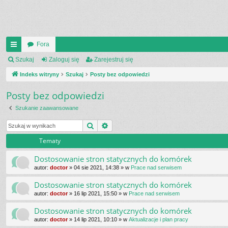
Fora
UI
Szukaj
Zaloguj się
Zarejestruj się
C
Indeks witryny
Szukaj
Posty bez odpowiedzi
K
Posty bez odpowiedzi
_L
Szukanie zaawansowane
IN
Szukaj
Wyszukiwanie zaawansowane
K
Tematy
S
Dostosowanie stron statycznych do komórek
autor:
doctor
»
04 sie 2021, 14:38
» w
Prace nad serwisem
Dostosowanie stron statycznych do komórek
autor:
doctor
»
16 lip 2021, 15:50
» w
Prace nad serwisem
Dostosowanie stron statycznych do komórek
autor:
doctor
»
14 lip 2021, 10:10
» w
Aktualizacje i plan pracy