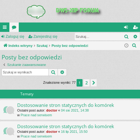
Szuk
UI
Zaloguj się
or
Zarejestruj się
al
ar
S
C
Indeks witryny
a
Szukaj
Posty bez odpowiedzi
og
ej
z
Posty bez odpowiedzi
K
uj
es
u
_L
si
tru
Szukanie zaawansowane
k
Szukaj
Wyszukiwanie zaawansowane
a
IN
ę
j
j
2
1
Następna
Znalezione wyniki: 77
K
si
S
ę
Tematy
Dostosowanie stron statycznych do komórek
Ostatni post autor:
doctor
«
04 sie 2021, 14:38
w
Prace nad serwisem
Dostosowanie stron statycznych do komórek
Ostatni post autor:
doctor
«
16 lip 2021, 15:50
w
Prace nad serwisem