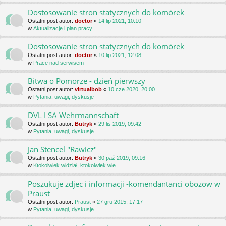
Dostosowanie stron statycznych do komórek
Ostatni post autor:
doctor
«
14 lip 2021, 10:10
w
Aktualizacje i plan pracy
Dostosowanie stron statycznych do komórek
Ostatni post autor:
doctor
«
10 lip 2021, 12:08
w
Prace nad serwisem
Bitwa o Pomorze - dzień pierwszy
Ostatni post autor:
virtualbob
«
10 cze 2020, 20:00
w
Pytania, uwagi, dyskusje
DVL I SA Wehrmannschaft
Ostatni post autor:
Butryk
«
29 lis 2019, 09:42
w
Pytania, uwagi, dyskusje
Jan Stencel "Rawicz"
Ostatni post autor:
Butryk
«
30 paź 2019, 09:16
w
Ktokolwiek widział, ktokolwiek wie
Poszukuje zdjec i informacji -komendantanci obozow w
Praust
Ostatni post autor:
Praust
«
27 gru 2015, 17:17
w
Pytania, uwagi, dyskusje