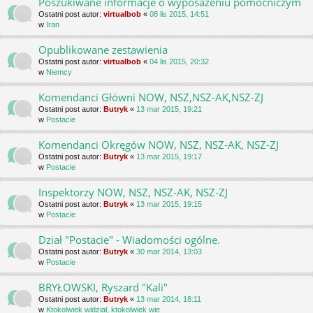
Poszukiwane informacje o wyposażeniu pomocniczym
Ostatni post autor:
virtualbob
«
08 lis 2015, 14:51
w
Iran
Opublikowane zestawienia
Ostatni post autor:
virtualbob
«
04 lis 2015, 20:32
w
Niemcy
Komendanci Główni NOW, NSZ,NSZ-AK,NSZ-ZJ
Ostatni post autor:
Butryk
«
13 mar 2015, 19:21
w
Postacie
Komendanci Okręgów NOW, NSZ, NSZ-AK, NSZ-ZJ
Ostatni post autor:
Butryk
«
13 mar 2015, 19:17
w
Postacie
Inspektorzy NOW, NSZ, NSZ-AK, NSZ-ZJ
Ostatni post autor:
Butryk
«
13 mar 2015, 19:15
w
Postacie
Dział "Postacie" - Wiadomości ogólne.
Ostatni post autor:
Butryk
«
30 mar 2014, 13:03
w
Postacie
BRYŁOWSKI, Ryszard "Kali"
Ostatni post autor:
Butryk
«
13 mar 2014, 18:11
w
Ktokolwiek widział, ktokolwiek wie