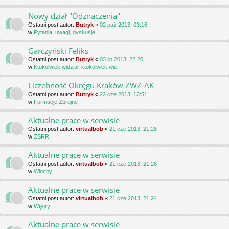
Nowy dział "Odznaczenia"
Ostatni post autor:
Butryk
«
02 paź 2013, 03:16
w
Pytania, uwagi, dyskusje
Garczyński Feliks
Ostatni post autor:
Butryk
«
03 lip 2013, 22:20
w
Ktokolwiek widział, ktokolwiek wie
Liczebność Okręgu Kraków ZWZ-AK
Ostatni post autor:
Butryk
«
22 cze 2013, 13:51
w
Formacje Zbrojne
Aktualne prace w serwisie
Ostatni post autor:
virtualbob
«
21 cze 2013, 21:28
w
ZSRR
Aktualne prace w serwisie
Ostatni post autor:
virtualbob
«
21 cze 2013, 21:26
w
Włochy
Aktualne prace w serwisie
Ostatni post autor:
virtualbob
«
21 cze 2013, 21:24
w
Węgry
Aktualne prace w serwisie