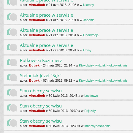
autor:
virtualbob
»
21 cze 2013, 21:03
» w
Niemcy
Aktualne prace w serwisie
autor:
virtualbob
»
21 cze 2013, 21:01
» w
Japonia
Aktualne prace w serwisie
autor:
virtualbob
»
21 cze 2013, 20:31
» w
Chorwacja
Aktualne prace w serwisie
autor:
virtualbob
»
21 cze 2013, 20:24
» w
Chiny
Rutkowski Kazimierz
autor:
Butryk
»
24 maja 2013, 21:14
» w
Ktokolwiek widział, ktokolwiek wie
Stefaniak Józef "Sęk"
autor:
Butryk
»
07 maja 2013, 09:22
» w
Ktokolwiek widział, ktokolwiek wie
Stan obecny serwisu
autor:
virtualbob
»
30 kwie 2013, 20:43
» w
Lotnictwo
Stan obecny serwisu
autor:
virtualbob
»
30 kwie 2013, 20:39
» w
Pojazdy
Stan obecny serwisu
autor:
virtualbob
»
30 kwie 2013, 20:30
» w
Inne wyposażenie