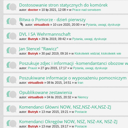
Dostosowanie stron statycznych do komórek
autor:
doctor
»
10 lip 2021, 12:08
» w
Prace nad serwisem
Bitwa o Pomorze - dzień pierwszy
autor:
virtualbob
»
10 cze 2020, 20:00
» w
Pytania, uwagi, dyskusje
DVL I SA Wehrmannschaft
autor:
Butryk
»
29 lis 2019, 09:42
» w
Pytania, uwagi, dyskusje
Jan Stencel "Rawicz"
autor:
Butryk
»
30 paź 2019, 09:16
» w
Ktokolwiek widział, ktokolwiek wie
Poszukuje zdjec i informacji -komendantanci obozow w
autor:
Praust
»
27 gru 2015, 17:17
» w
Pytania, uwagi, dyskusje
Poszukiwane informacje o wyposażeniu pomocniczym
autor:
virtualbob
»
08 lis 2015, 14:51
» w
Iran
Opublikowane zestawienia
autor:
virtualbob
»
04 lis 2015, 20:32
» w
Niemcy
Komendanci Główni NOW, NSZ,NSZ-AK,NSZ-ZJ
autor:
Butryk
»
13 mar 2015, 19:21
» w
Postacie
Komendanci Okręgów NOW, NSZ, NSZ-AK, NSZ-ZJ
autor:
Butryk
»
13 mar 2015, 19:17
» w
Postacie