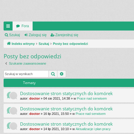
Fora
UI
Szukaj
Zaloguj się
Zarejestruj się
C
Indeks witryny
Szukaj
Posty bez odpowiedzi
K
Posty bez odpowiedzi
_L
Szukanie zaawansowane
IN
Szukaj
Wyszukiwanie zaawansowane
K
Tematy
S
Dostosowanie stron statycznych do komórek
autor:
doctor
»
04 sie 2021, 14:38
» w
Prace nad serwisem
Dostosowanie stron statycznych do komórek
autor:
doctor
»
16 lip 2021, 15:50
» w
Prace nad serwisem
Dostosowanie stron statycznych do komórek
autor:
doctor
»
14 lip 2021, 10:10
» w
Aktualizacje i plan pracy