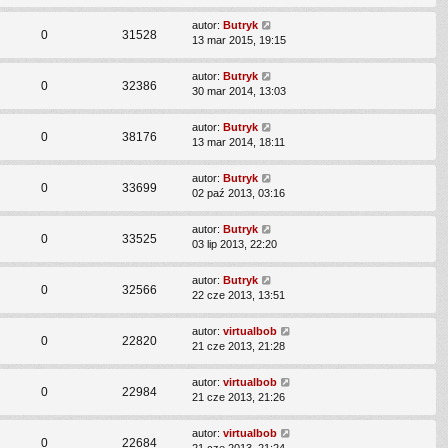
autor:
Butryk
0
31528
13 mar 2015, 19:15
autor:
Butryk
0
32386
30 mar 2014, 13:03
autor:
Butryk
0
38176
13 mar 2014, 18:11
autor:
Butryk
0
33699
02 paź 2013, 03:16
autor:
Butryk
0
33525
03 lip 2013, 22:20
autor:
Butryk
0
32566
22 cze 2013, 13:51
autor:
virtualbob
0
22820
21 cze 2013, 21:28
autor:
virtualbob
0
22984
21 cze 2013, 21:26
autor:
virtualbob
0
22684