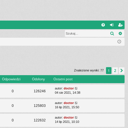
Q
Szukaj
Wy
FA
al
ar
Q
og
ej
uj
es
si
tru
ę
j
2
1
N
Znalezione wyniki: 77
si
Odpowiedzi
Odsłony
Ostatni post
ę
autor:
doctor
0
126246
04 sie 2021, 14:38
autor:
doctor
0
125803
16 lip 2021, 15:50
autor:
doctor
0
122632
14 lip 2021, 10:10