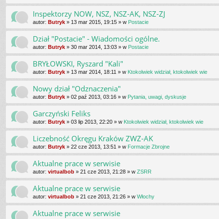
Inspektorzy NOW, NSZ, NSZ-AK, NSZ-ZJ
autor:
Butryk
»
13 mar 2015, 19:15
» w
Postacie
Dział "Postacie" - Wiadomości ogólne.
autor:
Butryk
»
30 mar 2014, 13:03
» w
Postacie
BRYŁOWSKI, Ryszard "Kali"
autor:
Butryk
»
13 mar 2014, 18:11
» w
Ktokolwiek widział, ktokolwiek wie
Nowy dział "Odznaczenia"
autor:
Butryk
»
02 paź 2013, 03:16
» w
Pytania, uwagi, dyskusje
Garczyński Feliks
autor:
Butryk
»
03 lip 2013, 22:20
» w
Ktokolwiek widział, ktokolwiek wie
Liczebność Okręgu Kraków ZWZ-AK
autor:
Butryk
»
22 cze 2013, 13:51
» w
Formacje Zbrojne
Aktualne prace w serwisie
autor:
virtualbob
»
21 cze 2013, 21:28
» w
ZSRR
Aktualne prace w serwisie
autor:
virtualbob
»
21 cze 2013, 21:26
» w
Włochy
Aktualne prace w serwisie