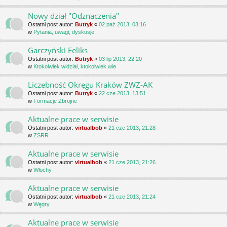
Nowy dział "Odznaczenia"
Ostatni post autor:
Butryk
«
02 paź 2013, 03:16
w
Pytania, uwagi, dyskusje
Garczyński Feliks
Ostatni post autor:
Butryk
«
03 lip 2013, 22:20
w
Ktokolwiek widział, ktokolwiek wie
Liczebność Okręgu Kraków ZWZ-AK
Ostatni post autor:
Butryk
«
22 cze 2013, 13:51
w
Formacje Zbrojne
Aktualne prace w serwisie
Ostatni post autor:
virtualbob
«
21 cze 2013, 21:28
w
ZSRR
Aktualne prace w serwisie
Ostatni post autor:
virtualbob
«
21 cze 2013, 21:26
w
Włochy
Aktualne prace w serwisie
Ostatni post autor:
virtualbob
«
21 cze 2013, 21:24
w
Węgry
Aktualne prace w serwisie