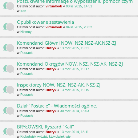
Poszukiwane informacje o wyposażeniu pomocniczym
Ostatni post autor:
virtualbob
«
08 lis 2015, 14:51
w
Iran
Opublikowane zestawienia
Ostatni post autor:
virtualbob
«
04 lis 2015, 20:32
w
Niemcy
Komendanci Główni NOW, NSZ,NSZ-AK,NSZ-ZJ
Ostatni post autor:
Butryk
«
13 mar 2015, 19:21
w
Postacie
Komendanci Okręgów NOW, NSZ, NSZ-AK, NSZ-ZJ
Ostatni post autor:
Butryk
«
13 mar 2015, 19:17
w
Postacie
Inspektorzy NOW, NSZ, NSZ-AK, NSZ-ZJ
Ostatni post autor:
Butryk
«
13 mar 2015, 19:15
w
Postacie
Dział "Postacie" - Wiadomości ogólne.
Ostatni post autor:
Butryk
«
30 mar 2014, 13:03
w
Postacie
BRYŁOWSKI, Ryszard "Kali"
Ostatni post autor:
Butryk
«
13 mar 2014, 18:11
w
Ktokolwiek widział, ktokolwiek wie