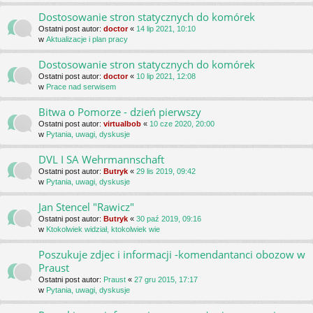
Dostosowanie stron statycznych do komórek
Ostatni post autor:
doctor
«
14 lip 2021, 10:10
w
Aktualizacje i plan pracy
Dostosowanie stron statycznych do komórek
Ostatni post autor:
doctor
«
10 lip 2021, 12:08
w
Prace nad serwisem
Bitwa o Pomorze - dzień pierwszy
Ostatni post autor:
virtualbob
«
10 cze 2020, 20:00
w
Pytania, uwagi, dyskusje
DVL I SA Wehrmannschaft
Ostatni post autor:
Butryk
«
29 lis 2019, 09:42
w
Pytania, uwagi, dyskusje
Jan Stencel "Rawicz"
Ostatni post autor:
Butryk
«
30 paź 2019, 09:16
w
Ktokolwiek widział, ktokolwiek wie
Poszukuje zdjec i informacji -komendantanci obozow w
Praust
Ostatni post autor:
Praust
«
27 gru 2015, 17:17
w
Pytania, uwagi, dyskusje