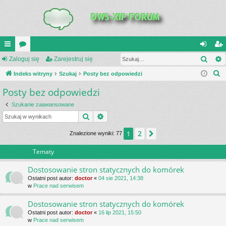
Szuk
UI
Zaloguj się
or
Zarejestruj się
al
ar
S
C
Indeks witryny
a
Szukaj
Posty bez odpowiedzi
og
ej
z
Posty bez odpowiedzi
K
uj
es
u
_L
si
tru
Szukanie zaawansowane
k
Szukaj
Wyszukiwanie zaawansowane
a
IN
ę
j
j
2
1
Następna
Znalezione wyniki: 77
K
si
S
ę
Tematy
Dostosowanie stron statycznych do komórek
Ostatni post autor:
doctor
«
04 sie 2021, 14:38
w
Prace nad serwisem
Dostosowanie stron statycznych do komórek
Ostatni post autor:
doctor
«
16 lip 2021, 15:50
w
Prace nad serwisem