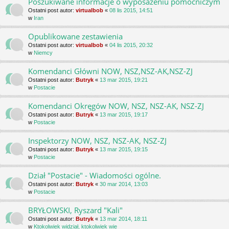
Poszukiwane informacje o wyposażeniu pomocniczym
Ostatni post autor:
virtualbob
«
08 lis 2015, 14:51
w
Iran
Opublikowane zestawienia
Ostatni post autor:
virtualbob
«
04 lis 2015, 20:32
w
Niemcy
Komendanci Główni NOW, NSZ,NSZ-AK,NSZ-ZJ
Ostatni post autor:
Butryk
«
13 mar 2015, 19:21
w
Postacie
Komendanci Okręgów NOW, NSZ, NSZ-AK, NSZ-ZJ
Ostatni post autor:
Butryk
«
13 mar 2015, 19:17
w
Postacie
Inspektorzy NOW, NSZ, NSZ-AK, NSZ-ZJ
Ostatni post autor:
Butryk
«
13 mar 2015, 19:15
w
Postacie
Dział "Postacie" - Wiadomości ogólne.
Ostatni post autor:
Butryk
«
30 mar 2014, 13:03
w
Postacie
BRYŁOWSKI, Ryszard "Kali"
Ostatni post autor:
Butryk
«
13 mar 2014, 18:11
w
Ktokolwiek widział, ktokolwiek wie