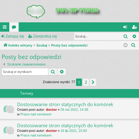
Szuk
UI
Zaloguj się
or
Zarejestruj się
al
ar
S
C
Indeks witryny
a
Szukaj
Posty bez odpowiedzi
og
ej
z
Posty bez odpowiedzi
K
uj
es
u
_L
si
tru
Szukanie zaawansowane
k
Szukaj
Wyszukiwanie zaawansowane
a
IN
ę
j
j
2
1
Następna
Znalezione wyniki: 77
K
si
S
ę
Tematy
Dostosowanie stron statycznych do komórek
Ostatni post autor:
doctor
«
04 sie 2021, 14:38
w
Prace nad serwisem
Dostosowanie stron statycznych do komórek
Ostatni post autor:
doctor
«
16 lip 2021, 15:50
w
Prace nad serwisem