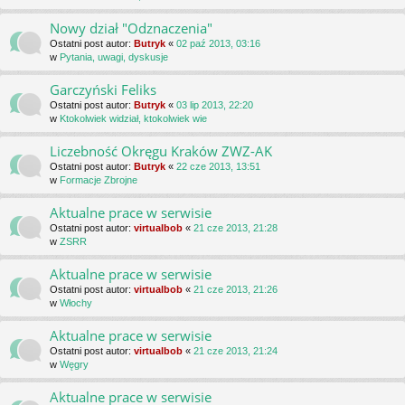
Nowy dział "Odznaczenia"
Ostatni post autor:
Butryk
«
02 paź 2013, 03:16
w
Pytania, uwagi, dyskusje
Garczyński Feliks
Ostatni post autor:
Butryk
«
03 lip 2013, 22:20
w
Ktokolwiek widział, ktokolwiek wie
Liczebność Okręgu Kraków ZWZ-AK
Ostatni post autor:
Butryk
«
22 cze 2013, 13:51
w
Formacje Zbrojne
Aktualne prace w serwisie
Ostatni post autor:
virtualbob
«
21 cze 2013, 21:28
w
ZSRR
Aktualne prace w serwisie
Ostatni post autor:
virtualbob
«
21 cze 2013, 21:26
w
Włochy
Aktualne prace w serwisie
Ostatni post autor:
virtualbob
«
21 cze 2013, 21:24
w
Węgry
Aktualne prace w serwisie