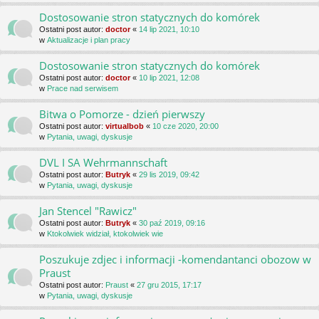
Dostosowanie stron statycznych do komórek
Ostatni post autor:
doctor
«
14 lip 2021, 10:10
w
Aktualizacje i plan pracy
Dostosowanie stron statycznych do komórek
Ostatni post autor:
doctor
«
10 lip 2021, 12:08
w
Prace nad serwisem
Bitwa o Pomorze - dzień pierwszy
Ostatni post autor:
virtualbob
«
10 cze 2020, 20:00
w
Pytania, uwagi, dyskusje
DVL I SA Wehrmannschaft
Ostatni post autor:
Butryk
«
29 lis 2019, 09:42
w
Pytania, uwagi, dyskusje
Jan Stencel "Rawicz"
Ostatni post autor:
Butryk
«
30 paź 2019, 09:16
w
Ktokolwiek widział, ktokolwiek wie
Poszukuje zdjec i informacji -komendantanci obozow w
Praust
Ostatni post autor:
Praust
«
27 gru 2015, 17:17
w
Pytania, uwagi, dyskusje