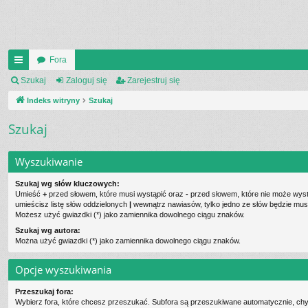
Fora
UI
Szukaj
Zaloguj się
Zarejestruj się
C
Indeks witryny
Szukaj
K
Szukaj
_L
Wyszukiwanie
IN
K
Szukaj wg słów kluczowych:
Umieść
+
przed słowem, które musi wystąpić oraz
-
przed słowem, które nie może wystą
S
umieścisz listę słów oddzielonych
|
wewnątrz nawiasów, tylko jedno ze słów będzie musi
Możesz użyć gwiazdki (*) jako zamiennika dowolnego ciągu znaków.
Szukaj wg autora:
Można użyć gwiazdki (*) jako zamiennika dowolnego ciągu znaków.
Opcje wyszukiwania
Przeszukaj fora:
Wybierz fora, które chcesz przeszukać. Subfora są przeszukiwane automatycznie, chy