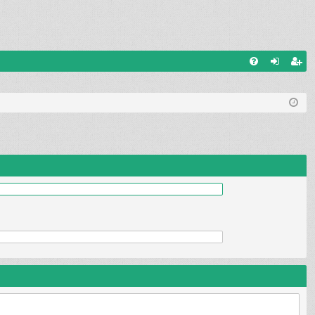
Q
FA
al
ar
Q
og
ej
uj
es
si
tru
ę
j
si
ę