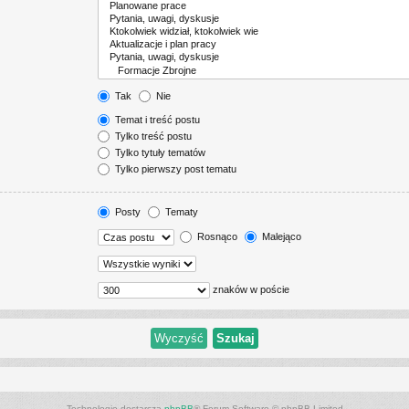
Tak
Nie
Temat i treść postu
Tylko treść postu
Tylko tytuły tematów
Tylko pierwszy post tematu
Posty
Tematy
Rosnąco
Malejąco
znaków w poście
Technologię dostarcza
phpBB
® Forum Software © phpBB Limited