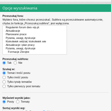
Opcje wyszukiwania
Przeszukaj fora:
Wybierz fora, które chcesz przeszukać. Subfora są przeszukiwane automatycznie,
chyba że funkcja „Przeszukuj subfora”, jest wyłączona.
Przeszukaj subfora:
Tak
Nie
Szukaj w:
Temat i treść postu
Tylko treść postu
Tylko tytuły tematów
Tylko pierwszy post tematu
Wyświetl wyniki jako:
Posty
Tematy
Sortuj wyniki wg: