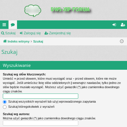
UI
Szukaj
or
Zaloguj się
Zarejestruj się
al
ar
C
Indeks witryny
a
Szukaj
og
ej
Szukaj
K
uj
es
_L
si
tru
Wyszukiwanie
IN
ę
j
Szukaj wg słów kluczowych:
K
si
Umieść
+
przed słowem, które musi wystąpić oraz
-
przed słowem, które nie może
wystąpić. Jeśli umieścisz listę słów oddzielonych
|
wewnątrz nawiasów, tylko jedno ze
S
ę
słów będzie musiało wystąpić. Możesz użyć gwiazdki (*) jako zamiennika dowolnego
ciągu znaków.
Szukaj wszystkich wyrażeń lub użyj wprowadzonego zapytania
Szukaj któregokolwiek z wyrażeń
Szukaj wg autora:
Można użyć gwiazdki (*) jako zamiennika dowolnego ciągu znaków.