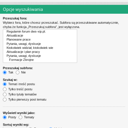
Opcje wyszukiwania
Przeszukaj fora:
Wybierz fora, które chcesz przeszukać. Subfora są przeszukiwane automatycznie,
chyba że funkcja „Przeszukuj subfora”, jest wyłączona.
Przeszukaj subfora:
Tak
Nie
Szukaj w:
Temat i treść postu
Tylko treść postu
Tylko tytuły tematów
Tylko pierwszy post tematu
Wyświetl wyniki jako:
Posty
Tematy
Sortuj wyniki wg: