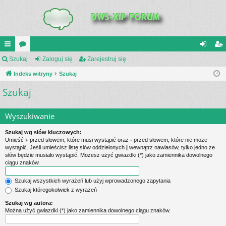
UI
Szukaj
or
Zaloguj się
Zarejestruj się
al
ar
C
Indeks witryny
a
Szukaj
og
ej
Szukaj
K
uj
es
_L
si
tru
Wyszukiwanie
IN
ę
j
Szukaj wg słów kluczowych:
K
si
Umieść
+
przed słowem, które musi wystąpić oraz
-
przed słowem, które nie może
wystąpić. Jeśli umieścisz listę słów oddzielonych
|
wewnątrz nawiasów, tylko jedno ze
S
ę
słów będzie musiało wystąpić. Możesz użyć gwiazdki (*) jako zamiennika dowolnego
ciągu znaków.
Szukaj wszystkich wyrażeń lub użyj wprowadzonego zapytania
Szukaj któregokolwiek z wyrażeń
Szukaj wg autora:
Można użyć gwiazdki (*) jako zamiennika dowolnego ciągu znaków.