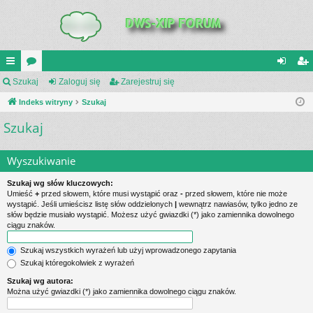
UI
Szukaj
or
Zaloguj się
Zarejestruj się
al
ar
C
Indeks witryny
a
Szukaj
og
ej
Szukaj
K
uj
es
_L
si
tru
Wyszukiwanie
IN
ę
j
Szukaj wg słów kluczowych:
K
si
Umieść
+
przed słowem, które musi wystąpić oraz
-
przed słowem, które nie może
wystąpić. Jeśli umieścisz listę słów oddzielonych
|
wewnątrz nawiasów, tylko jedno ze
S
ę
słów będzie musiało wystąpić. Możesz użyć gwiazdki (*) jako zamiennika dowolnego
ciągu znaków.
Szukaj wszystkich wyrażeń lub użyj wprowadzonego zapytania
Szukaj któregokolwiek z wyrażeń
Szukaj wg autora:
Można użyć gwiazdki (*) jako zamiennika dowolnego ciągu znaków.