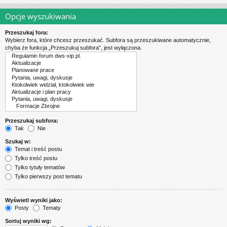
Opcje wyszukiwania
Przeszukaj fora:
Wybierz fora, które chcesz przeszukać. Subfora są przeszukiwane automatycznie,
chyba że funkcja „Przeszukuj subfora”, jest wyłączona.
Przeszukaj subfora:
Tak
Nie
Szukaj w:
Temat i treść postu
Tylko treść postu
Tylko tytuły tematów
Tylko pierwszy post tematu
Wyświetl wyniki jako:
Posty
Tematy
Sortuj wyniki wg: