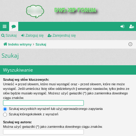
UI
Szukaj
or
Zaloguj się
Zarejestruj się
al
ar
C
Indeks witryny
a
Szukaj
og
ej
Szukaj
K
uj
es
_L
si
tru
Wyszukiwanie
IN
ę
j
Szukaj wg słów kluczowych:
K
si
Umieść
+
przed słowem, które musi wystąpić oraz
-
przed słowem, które nie może
wystąpić. Jeśli umieścisz listę słów oddzielonych
|
wewnątrz nawiasów, tylko jedno ze
S
ę
słów będzie musiało wystąpić. Możesz użyć gwiazdki (*) jako zamiennika dowolnego
ciągu znaków.
Szukaj wszystkich wyrażeń lub użyj wprowadzonego zapytania
Szukaj któregokolwiek z wyrażeń
Szukaj wg autora:
Można użyć gwiazdki (*) jako zamiennika dowolnego ciągu znaków.