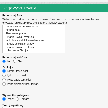
Opcje wyszukiwania
Przeszukaj fora:
Wybierz fora, które chcesz przeszukać. Subfora są przeszukiwane automatycznie,
chyba że funkcja „Przeszukuj subfora”, jest wyłączona.
Przeszukaj subfora:
Tak
Nie
Szukaj w:
Temat i treść postu
Tylko treść postu
Tylko tytuły tematów
Tylko pierwszy post tematu
Wyświetl wyniki jako:
Posty
Tematy
Sortuj wyniki wg: