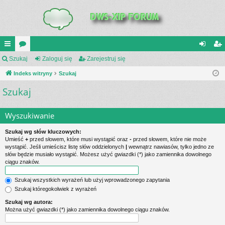
UI
Szukaj
or
Zaloguj się
Zarejestruj się
al
ar
C
Indeks witryny
a
Szukaj
og
ej
Szukaj
K
uj
es
_L
si
tru
Wyszukiwanie
IN
ę
j
Szukaj wg słów kluczowych:
K
si
Umieść
+
przed słowem, które musi wystąpić oraz
-
przed słowem, które nie może
wystąpić. Jeśli umieścisz listę słów oddzielonych
|
wewnątrz nawiasów, tylko jedno ze
S
ę
słów będzie musiało wystąpić. Możesz użyć gwiazdki (*) jako zamiennika dowolnego
ciągu znaków.
Szukaj wszystkich wyrażeń lub użyj wprowadzonego zapytania
Szukaj któregokolwiek z wyrażeń
Szukaj wg autora:
Można użyć gwiazdki (*) jako zamiennika dowolnego ciągu znaków.