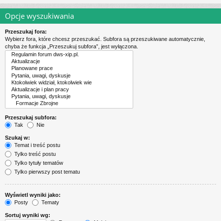
Opcje wyszukiwania
Przeszukaj fora:
Wybierz fora, które chcesz przeszukać. Subfora są przeszukiwane automatycznie,
chyba że funkcja „Przeszukuj subfora”, jest wyłączona.
Przeszukaj subfora:
Tak
Nie
Szukaj w:
Temat i treść postu
Tylko treść postu
Tylko tytuły tematów
Tylko pierwszy post tematu
Wyświetl wyniki jako:
Posty
Tematy
Sortuj wyniki wg: