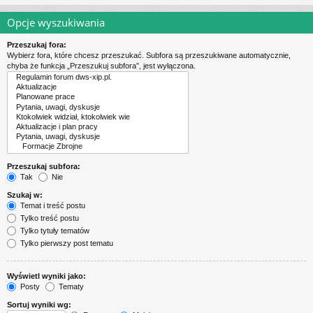
Opcje wyszukiwania
Przeszukaj fora:
Wybierz fora, które chcesz przeszukać. Subfora są przeszukiwane automatycznie,
chyba że funkcja „Przeszukuj subfora”, jest wyłączona.
Przeszukaj subfora:
Tak
Nie
Szukaj w:
Temat i treść postu
Tylko treść postu
Tylko tytuły tematów
Tylko pierwszy post tematu
Wyświetl wyniki jako:
Posty
Tematy
Sortuj wyniki wg: