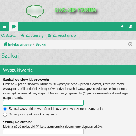
UI
Szukaj
or
Zaloguj się
Zarejestruj się
al
ar
C
Indeks witryny
a
Szukaj
og
ej
Szukaj
K
uj
es
_L
si
tru
Wyszukiwanie
IN
ę
j
Szukaj wg słów kluczowych:
K
si
Umieść
+
przed słowem, które musi wystąpić oraz
-
przed słowem, które nie może
wystąpić. Jeśli umieścisz listę słów oddzielonych
|
wewnątrz nawiasów, tylko jedno ze
S
ę
słów będzie musiało wystąpić. Możesz użyć gwiazdki (*) jako zamiennika dowolnego
ciągu znaków.
Szukaj wszystkich wyrażeń lub użyj wprowadzonego zapytania
Szukaj któregokolwiek z wyrażeń
Szukaj wg autora:
Można użyć gwiazdki (*) jako zamiennika dowolnego ciągu znaków.