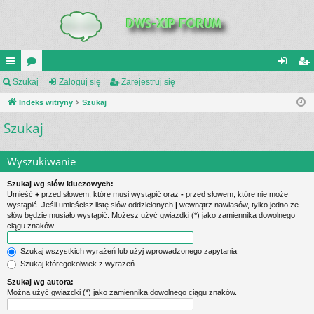
UI
Szukaj
or
Zaloguj się
Zarejestruj się
al
ar
C
Indeks witryny
a
Szukaj
og
ej
Szukaj
K
uj
es
_L
si
tru
Wyszukiwanie
IN
ę
j
Szukaj wg słów kluczowych:
K
si
Umieść
+
przed słowem, które musi wystąpić oraz
-
przed słowem, które nie może
wystąpić. Jeśli umieścisz listę słów oddzielonych
|
wewnątrz nawiasów, tylko jedno ze
S
ę
słów będzie musiało wystąpić. Możesz użyć gwiazdki (*) jako zamiennika dowolnego
ciągu znaków.
Szukaj wszystkich wyrażeń lub użyj wprowadzonego zapytania
Szukaj któregokolwiek z wyrażeń
Szukaj wg autora:
Można użyć gwiazdki (*) jako zamiennika dowolnego ciągu znaków.