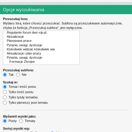
Opcje wyszukiwania
Przeszukaj fora:
Wybierz fora, które chcesz przeszukać. Subfora są przeszukiwane automatycznie,
chyba że funkcja „Przeszukuj subfora”, jest wyłączona.
Przeszukaj subfora:
Tak
Nie
Szukaj w:
Temat i treść postu
Tylko treść postu
Tylko tytuły tematów
Tylko pierwszy post tematu
Wyświetl wyniki jako:
Posty
Tematy
Sortuj wyniki wg: