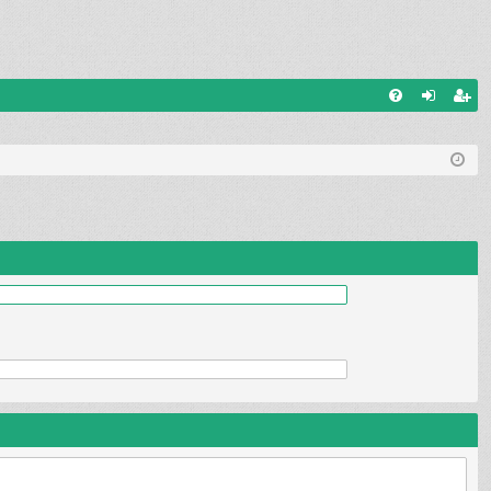
Q
FA
al
ar
Q
og
ej
uj
es
si
tru
ę
j
si
ę