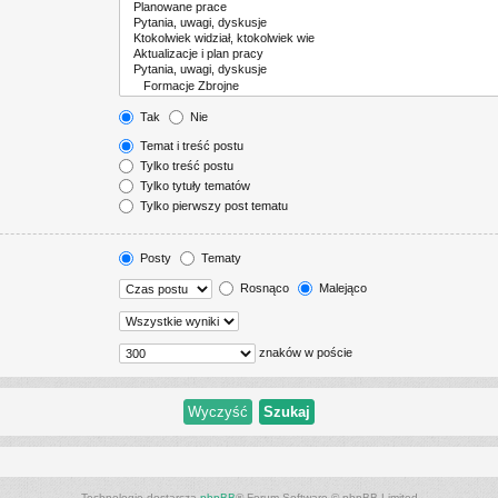
Tak
Nie
Temat i treść postu
Tylko treść postu
Tylko tytuły tematów
Tylko pierwszy post tematu
Posty
Tematy
Rosnąco
Malejąco
znaków w poście
Technologię dostarcza
phpBB
® Forum Software © phpBB Limited