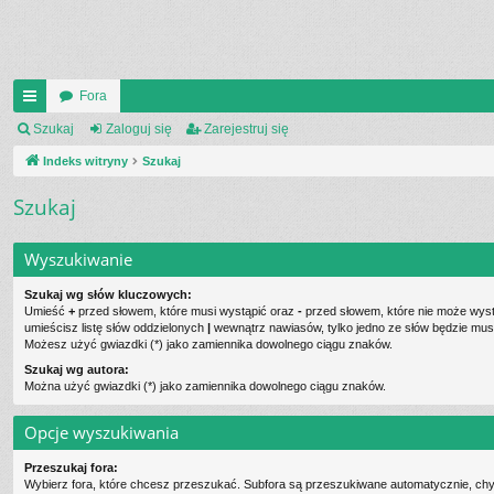
Fora
UI
Szukaj
Zaloguj się
Zarejestruj się
C
Indeks witryny
Szukaj
K
Szukaj
_L
Wyszukiwanie
IN
K
Szukaj wg słów kluczowych:
Umieść
+
przed słowem, które musi wystąpić oraz
-
przed słowem, które nie może wystą
S
umieścisz listę słów oddzielonych
|
wewnątrz nawiasów, tylko jedno ze słów będzie musi
Możesz użyć gwiazdki (*) jako zamiennika dowolnego ciągu znaków.
Szukaj wg autora:
Można użyć gwiazdki (*) jako zamiennika dowolnego ciągu znaków.
Opcje wyszukiwania
Przeszukaj fora:
Wybierz fora, które chcesz przeszukać. Subfora są przeszukiwane automatycznie, chy